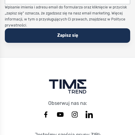
Wpisanie imienia i adresu email do formularza oraz kliknięcie w przycisk
„zapisz się” oznacza, że zgadzasz się na nasz email marketing. Więcej
informacji, w tym o przysługujących Ci prawach, znajdziesz w Polityce
prywatności.
Zapisz się
Stopka Timetrend
Obserwuj nas na:
Jesteśmy częścią grupy ZIBI: