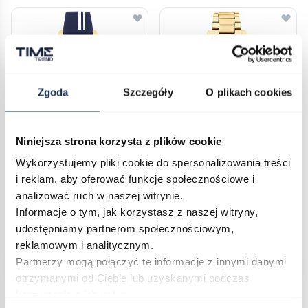
Zgoda
Szczegóły
O plikach cookies
Niniejsza strona korzysta z plików cookie
TOMMY HILFIGER Chloe
TOMMY HILFIGER Chloe
Wykorzystujemy pliki cookie do spersonalizowania treści
1782824
1782860
i reklam, aby oferować funkcje społecznościowe i
05334683
05334665
analizować ruch w naszej witrynie.
670,00 zł
670,00 zł
Informacje o tym, jak korzystasz z naszej witryny,
Darmowa dostawa
Darmowa dostawa
udostępniamy partnerom społecznościowym,
reklamowym i analitycznym.
Do koszyka
Do koszyka
Partnerzy mogą połączyć te informacje z innymi danymi
otrzymanymi od Ciebie lub uzyskanymi podczas
korzystania z ich usług.