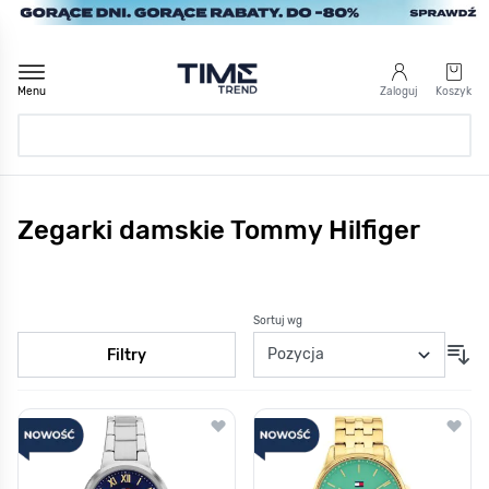
Przejdź do treści
Menu
Zaloguj
Koszyk
Strona Główna
Zegarki damskie Tommy Hilfiger
/
Damskie
/
Marka
/
Wszystkie marki
/
Tommy Hilfiger
Sortuj wg
Filtry