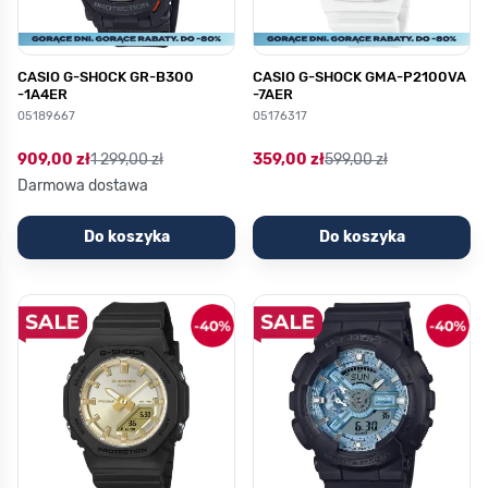
CASIO G-SHOCK GR-B300
CASIO G-SHOCK GMA-P2100VA
-1A4ER
-7AER
05189667
05176317
909,00 zł
1 299,00 zł
359,00 zł
599,00 zł
Darmowa dostawa
Do koszyka
Do koszyka