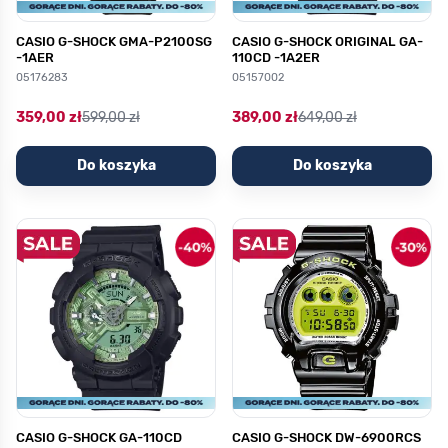
CASIO G-SHOCK GMA-P2100SG
CASIO G-SHOCK ORIGINAL GA-
-1AER
110CD -1A2ER
05176283
05157002
359,00 zł
599,00 zł
389,00 zł
649,00 zł
Do koszyka
Do koszyka
CASIO G-SHOCK GA-110CD
CASIO G-SHOCK DW-6900RCS