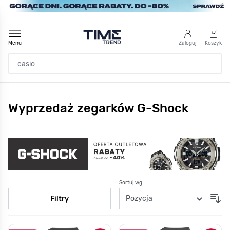
Przejdź do treści
Menu
Zaloguj
Koszyk
Strona Główna
Wyprzedaż zegarków G-Shock
/
SALE
/
Marka
/
G-Shock
Sortuj wg
Filtry