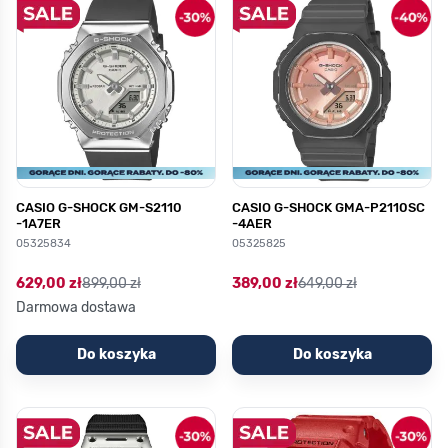
CASIO G-SHOCK GM-S2110
CASIO G-SHOCK GMA-P2110SC
-1A7ER
-4AER
05325834
05325825
629,00 zł
899,00 zł
389,00 zł
649,00 zł
Darmowa dostawa
Do koszyka
Do koszyka