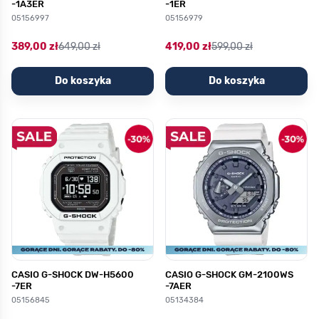
-1A3ER
-1ER
05156997
05156979
389,00 zł
649,00 zł
419,00 zł
599,00 zł
Do koszyka
Do koszyka
CASIO G-SHOCK DW-H5600
CASIO G-SHOCK GM-2100WS
-7ER
-7AER
05156845
05134384