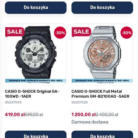
Do koszyka
Do koszyka
CASIO G-SHOCK Original GA-
CASIO G-SHOCK Full Metal
100WD -1AER
Premium GM-B2100AD -5AER
05237593
05237520
419,00 zł
599,00 zł
1 200,00 zł
2 400,00 zł
Darmowa dostawa
Do koszyka
Do koszyka