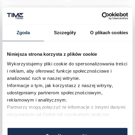
Zgoda
Szczegóły
O plikach cookies
Niniejsza strona korzysta z plików cookie
Wykorzystujemy pliki cookie do spersonalizowania treści
i reklam, aby oferować funkcje społecznościowe i
CASIO G-SHOCK GR-B300EC
CASIO G-SHOCK GM-2110D
-1AER
-3AER
analizować ruch w naszej witrynie.
05226904
05226551
Informacje o tym, jak korzystasz z naszej witryny,
udostępniamy partnerom społecznościowym,
809,00 zł
1 349,00 zł
979,00 zł
1 399,00 zł
reklamowym i analitycznym.
Darmowa dostawa
Darmowa dostawa
Partnerzy mogą połączyć te informacje z innymi danymi
otrzymanymi od Ciebie lub uzyskanymi podczas
Do koszyka
Do koszyka
korzystania z ich usług.