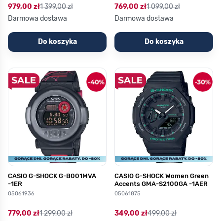
979,00 zł
1 399,00 zł
769,00 zł
1 099,00 zł
Darmowa dostawa
Darmowa dostawa
Do koszyka
Do koszyka
CASIO G-SHOCK G-B001MVA
CASIO G-SHOCK Women Green
-1ER
Accents GMA-S2100GA -1AER
05061936
05061875
779,00 zł
1 299,00 zł
349,00 zł
499,00 zł