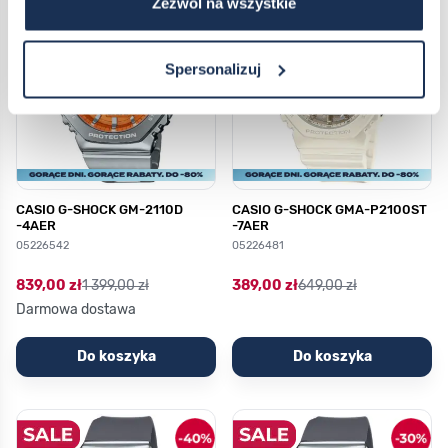
Zezwól na wszystkie
Spersonalizuj
CASIO G-SHOCK GM-2110D
CASIO G-SHOCK GMA-P2100ST
-4AER
-7AER
05226542
05226481
839,00 zł
1 399,00 zł
389,00 zł
649,00 zł
Darmowa dostawa
Do koszyka
Do koszyka