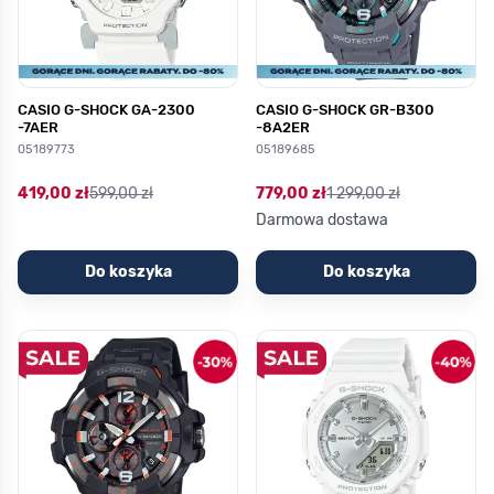
CASIO G-SHOCK GA-2300
CASIO G-SHOCK GR-B300
-7AER
-8A2ER
05189773
05189685
419,00 zł
599,00 zł
779,00 zł
1 299,00 zł
Darmowa dostawa
Do koszyka
Do koszyka