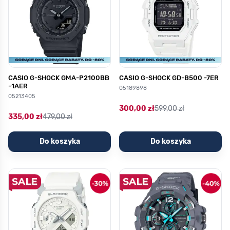
CASIO G-SHOCK GMA-P2100BB
CASIO G-SHOCK GD-B500 -7ER
-1AER
05189898
05213405
300,00 zł
599,00 zł
335,00 zł
479,00 zł
Do koszyka
Do koszyka