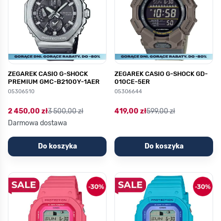
ZEGAREK CASIO G-SHOCK
ZEGAREK CASIO G-SHOCK GD-
PREMIUM GMC-B2100Y-1AER
010CE-5ER
05306510
05306644
2 450,00 zł
3 500,00 zł
419,00 zł
599,00 zł
Darmowa dostawa
Do koszyka
Do koszyka