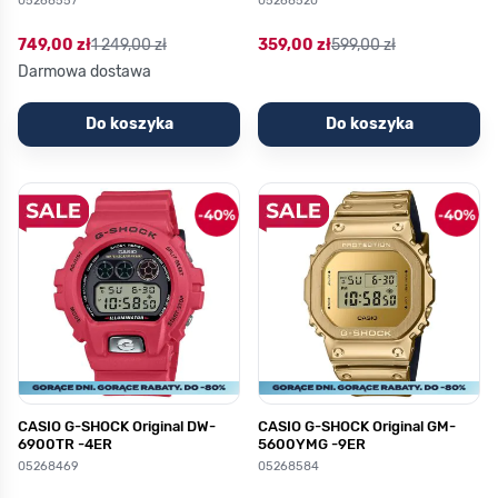
05268557
05268520
749,00 zł
1 249,00 zł
359,00 zł
599,00 zł
Darmowa dostawa
Do koszyka
Do koszyka
CASIO G-SHOCK Original DW-
CASIO G-SHOCK Original GM-
6900TR -4ER
5600YMG -9ER
05268469
05268584