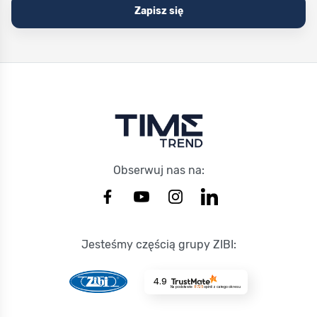
Zapisz się
Stopka Timetrend
Obserwuj nas na:
Jesteśmy częścią grupy ZIBI:
4.9
Na podstawie
8725
opinii
z całego okresu