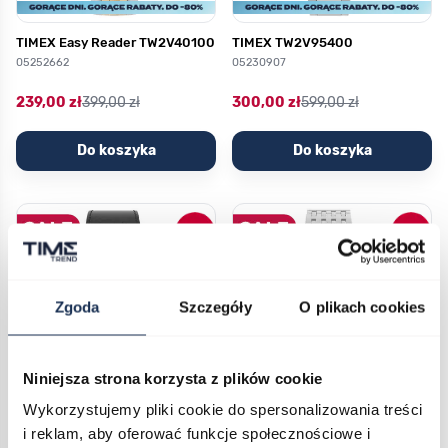
TIMEX Easy Reader TW2V40100
TIMEX TW2V95400
05252662
05230907
239,00 zł
399,00 zł
300,00 zł
599,00 zł
Do koszyka
Do koszyka
Zgoda
Szczegóły
O plikach cookies
Niniejsza strona korzysta z plików cookie
Wykorzystujemy pliki cookie do spersonalizowania treści
TIMEX TW2V42700
TIMEX Waterbury TW2V42400
i reklam, aby oferować funkcje społecznościowe i
05230873
05196287