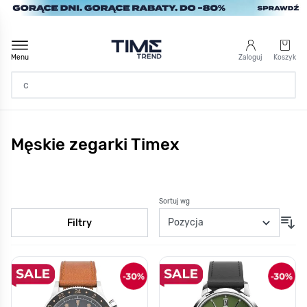
Przejdź do treści
Menu
Zaloguj
Koszyk
Strona Główna
Męskie zegarki Timex
/
Męskie
/
Marka
/
Wszystkie marki
/
Timex
Sortuj wg
Filtry