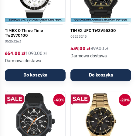
TIMEX Q Three Time
TIMEX UFC TW2V55300
TW2V70100
05253245
05253263
539,00 zł
899,00 zł
654,00 zł
1 090,00 zł
Darmowa dostawa
Darmowa dostawa
Do koszyka
Do koszyka