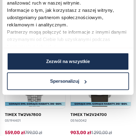
analizować ruch w naszej witrynie.
Informacje o tym, jak korzystasz z naszej witryny,
693,00 zł
990,00 zł
594,00 zł
990,00 zł
udostępniamy partnerom społecznościowym,
Darmowa dostawa
Darmowa dostawa
reklamowym i analitycznym.
Partnerzy mogą połączyć te informacje z innymi danymi
Do koszyka
Do koszyka
otrzymanymi od Ciebie lub uzyskanymi podczas
korzystania z ich usług.
Zezwól na wszystkie
Spersonalizuj
TIMEX TW2V67800
TIMEX TW2V24700
05194401
05160042
559,00 zł
799,00 zł
903,00 zł
1 290,00 zł