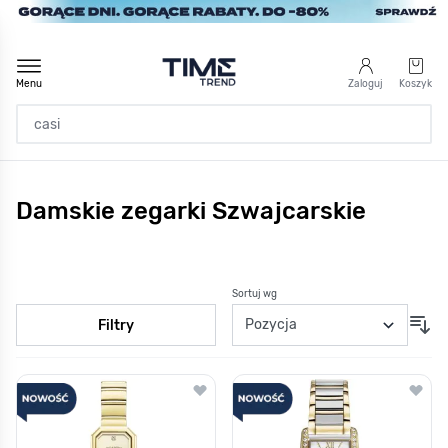
Przejdź do treści
Menu
Zaloguj
Koszyk
Strona Główna
Damskie zegarki Szwajcarskie
/
Damskie
/
Szwajcarskie
Sortuj wg
Filtry