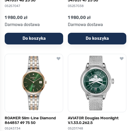
547857 48 25 50
547857 47 25 50
05257047
05257038
1 980,00 zł
1 980,00 zł
Darmowa dostawa
Darmowa dostawa
Do koszyka
Do koszyka
ROAMER Slim-Line Diamond
AVIATOR Douglas Moonlight
864857 49 75 50
V.1.33.0.262.5
05243734
05231748