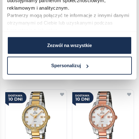
udostępniamy partnerom społecznościowym,
reklamowym i analitycznym.
Partnerzy mogą połączyć te informacje z innymi danymi
otrzymanymi od Ciebie lub uzyskanymi podczas
korzystania z ich usług.
JAGUAR Cosmopolitan J818/2
JAGUAR Cosmopolitan J819/1
05191592
05191583
Zezwól na wszystkie
2 299,00 zł
2 339,00 zł
Darmowa dostawa
Darmowa dostawa
Spersonalizuj
Do koszyka
Do koszyka