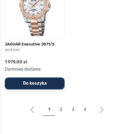
JAGUAR Executive J871/5
05191149
1 979,00 zł
Darmowa dostawa
Do koszyka
1
2
3
4
Aktualnie czytasz stronę
Strona
Strona
Strona