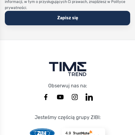
informacji, w tym o przysługujących Ci prawach, znajdziesz w Polityce
prywatności.
Zapisz się
Stopka Timetrend
Obserwuj nas na:
Jesteśmy częścią grupy ZIBI:
4.9