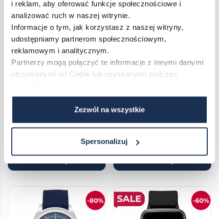
i reklam, aby oferować funkcje społecznościowe i
analizować ruch w naszej witrynie.
Informacje o tym, jak korzystasz z naszej witryny,
udostępniamy partnerom społecznościowym,
reklamowym i analitycznym.
Partnerzy mogą połączyć te informacje z innymi danymi
otrzymanymi od Ciebie lub uzyskanymi podczas
korzystania z ich usług.
GARETT BEFIT SPORT RT
VECTOR SMART VCTR-34-04-
SREBRNY
GR
Zezwól na wszystkie
05002960
04975410
499,00 zł
80,00 zł
399,00 zł
Spersonalizuj
Do koszyka
Do koszyka