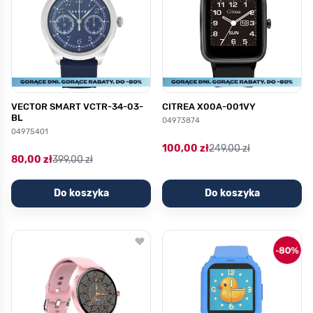
VECTOR SMART VCTR-34-03-
CITREA X00A-001VY
BL
04973874
04975401
100,00 zł
249,00 zł
80,00 zł
399,00 zł
Do koszyka
Do koszyka