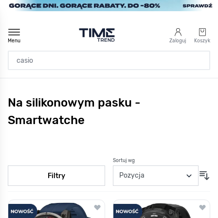
Przejdź do treści
Menu
Zaloguj
Koszyk
Strona Główna
Na silikonowym pasku -
/
Smartwatche
/
Na silikonowym pasku
Smartwatche
Sortuj wg
Filtry