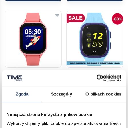
GARETT KIDS SUN ULTRA 4G
GARETT KIDS ROCK 4G RT
PINK
NIEBIESKI
05117077
05029949
Zgoda
Szczegóły
O plikach cookies
470,00 zł
196,00 zł
489,00 zł
Do koszyka
Do koszyka
Niniejsza strona korzysta z plików cookie
Wykorzystujemy pliki cookie do spersonalizowania treści