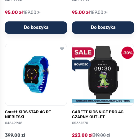
04857974
04857965
95,00 zł
189,00 zł
95,00 zł
189,00 zł
Do koszyka
Do koszyka
Garett KIDS STAR 4G RT
GARETT KIDS NICE PRO 4G
NIEBIESKI
CZARNY OUTLET
04849948
05361270
399,00 zł
223,00 zł
319,00 zł