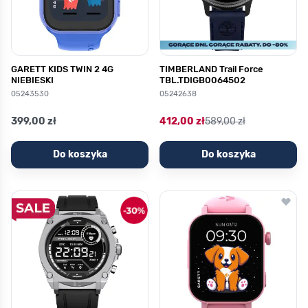
GARETT KIDS TWIN 2 4G
TIMBERLAND Trail Force
NIEBIESKI
TBL.TDIGB0064502
05243530
05242638
399,00 zł
412,00 zł
589,00 zł
Do koszyka
Do koszyka