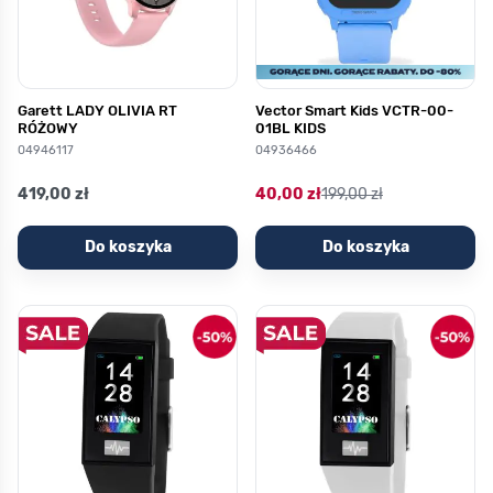
Garett LADY OLIVIA RT
Vector Smart Kids VCTR-00-
RÓŻOWY
01BL KIDS
04946117
04936466
419,00 zł
40,00 zł
199,00 zł
Do koszyka
Do koszyka