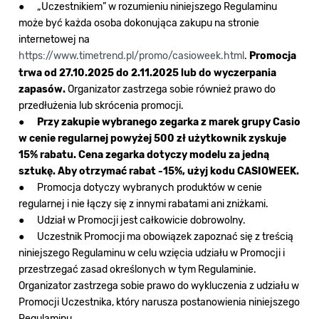
● „Uczestnikiem”
w rozumieniu niniejszego Regulaminu
może być każda osoba dokonująca zakupu na stronie
internetowej na
https://www.timetrend.pl/promo/casioweek.html
.
Promocja
trwa od 27.10.2025 do 2.11.2025 lub do wyczerpania
zapasów.
Organizator zastrzega sobie również prawo do
przedłużenia lub skrócenia promocji.
●
Przy zakupie wybranego zegarka z marek grupy Casio
w cenie regularnej powyżej 500 zł użytkownik zyskuje
15% rabatu. Cena zegarka dotyczy modelu za jedną
sztukę. Aby otrzymać rabat -15%, użyj kodu CASIOWEEK.
● Promocja dotyczy wybranych produktów w cenie
regularnej i nie łączy się z innymi rabatami ani zniżkami.
● Udział w Promocji jest całkowicie dobrowolny.
● Uczestnik Promocji ma obowiązek zapoznać się z treścią
niniejszego Regulaminu w celu wzięcia udziału w Promocji i
przestrzegać zasad określonych w tym Regulaminie.
Organizator zastrzega sobie prawo do wykluczenia z udziału w
Promocji Uczestnika, który narusza postanowienia niniejszego
Regulaminu.