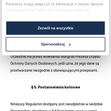
wynikających z przepisów prawa.
Partnerzy mogą połączyć te informacje z innymi danymi
Uczestnikom przysługuje prawo dostępu do swoich
otrzymanymi od Ciebie lub uzyskanymi podczas
danych, ich sprostowania, usunięcia, ograniczenia
korzystania z ich usług.
przetwarzania oraz przenoszenia danych, a także prawo do
Zezwól na wszystkie
wniesienia sprzeciwu wobec przetwarzania.
Dane osobowe będą przechowywane przez okres
niezbędny do realizacji celów, w których zostały zebrane, a
Spersonalizuj
następnie przez okres wymagany przepisami prawa.
Uczestnik ma prawo wniesienia skargi do Prezesa Urzędu
Ochrony Danych Osobowych, jeśli uzna, że jego dane są
przetwarzane niezgodnie z obowiązującymi przepisami.
§ 5. Postanowienia końcowe
Niniejszy Regulamin dostępny jest nieodpłatnie w siedzibie