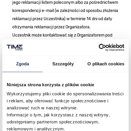
jego reklamacji listem poleconym albo za pośrednictwem
korespondencji e-mail (w zależności od sposobu złożenia
reklamacji przez Uczestnika) w terminie 14 dni od daty
otrzymania reklamacji przez Organizatora.
Uczestnik może kontaktować się z Organizatorem pod
adresem poczty elektronicznej:
marketing@timetrend.pl
.
Zgoda
Szczegóły
O plikach cookies
§ 4. Przetwarzanie danych osobowych (RODO)
Niniejsza strona korzysta z plików cookie
Administratorem danych osobowych Uczestników jest
Wykorzystujemy pliki cookie do spersonalizowania treści
Grupa Zibi S.A. z siedzibą w Warszawie, ul. Wirażowa 119.
i reklam, aby oferować funkcje społecznościowe i
analizować ruch w naszej witrynie.
Dane osobowe Uczestników są przetwarzane wyłącznie w
Informacje o tym, jak korzystasz z naszej witryny,
celu realizacji Promocji, obsługi reklamacji oraz w zakresie
udostępniamy partnerom społecznościowym,
niezbędnym do wypełnienia obowiązków prawnych
reklamowym i analitycznym.