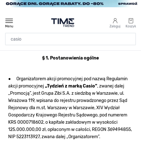
Przejdź do treści
Menu
Zaloguj
Koszyk
§ 1. Postanowienia ogólne
Strona Główna
/
Regulamin akcji promocyjnej „Tydzień z marką Casio”
● Organizatorem akcji promocyjnej pod nazwą Regulamin
akcji promocyjnej
„Tydzień z marką Casio”
, zwanej dalej
„Promocją”, jest Grupa Zibi S.A. z siedzibą w Warszawie, ul.
Wirażowa 119, wpisana do rejestru prowadzonego przez Sąd
Rejonowy dla m.st. Warszawy w Warszawie, XIV Wydział
Gospodarczy Krajowego Rejestru Sądowego, pod numerem
KRS 0000718602, o kapitale zakładowym w wysokości
125.000.000,00 zł, opłaconym w całości, REGON 369494855,
NIP 5223113927, zwana dalej „Organizatorem”.