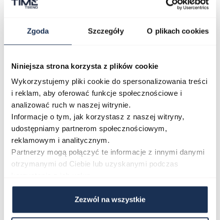
administrator nie potrzebuje już danych dla swoich
celów, ale osoba, której dane dotyczą, potrzebuje ich do
Zgoda
ustalenia, obrony lub dochodzenia roszczeń, osoba,
Szczegóły
O plikach cookies
której dane dotyczą, wniosła sprzeciw wobec
przetwarzania danych – do czasu ustalenia, czy
Niniejsza strona korzysta z plików cookie
prawnie uzasadnione podstawy po stronie
Wykorzystujemy pliki cookie do spersonalizowania treści
administratora są nadrzędne wobec podstawy
i reklam, aby oferować funkcje społecznościowe i
sprzeciwu,
analizować ruch w naszej witrynie.
przeniesienia danych do innego administratora lub do
Informacje o tym, jak korzystasz z naszej witryny,
Państwa, do cofnięcia zgody w dowolnym momencie.
udostępniamy partnerom społecznościowym,
reklamowym i analitycznym.
Administrator będzie od Uczestników pobierał następujące
Partnerzy mogą połączyć te informacje z innymi danymi
dane osobowe: imię i nazwisko, adres do wysyłki, nr
otrzymanymi od Ciebie lub uzyskanymi podczas
telefonu, adres e-mail.
korzystania z ich usług.
Dane udostępnione przez Uczestnika nie będą podlegały
udostępnieniu podmiotom trzecim.
Zezwól na wszystkie
Imię i nazwisko Zwycięzcy lub jego nick deklarowany w