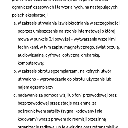
ograniczeń czasowych i terytorialnych, na następujących
polach eksploatacji:
W zakresie utrwalania i zwielokrotniania w szczególności
poprzez umieszczenie na stronie internetowej o której
mowa w punkcie 3.1 powyżej - wytwarzanie wszelkimi
technikami, w tym zapisu magnetycznego, światłoczułą,
audiowizualną, cyfrową, optyczną, drukarską,
komputerową;
w zakresie obrotu egzemplarzami, na których utwór
utrwalono - wprowadzanie do obrotu, użyczanie lub
najem egzemplarzy;
nadawanie za pomocą wizji lub fonii przewodowej oraz
bezprzewodowej przez stacje naziemne, za
pośrednictwem satelity (sygnał kodowany i nie
kodowany) wraz z prawem do reemisji przez inną
organizację radiową lub telewizyjną oraz retransmisji w