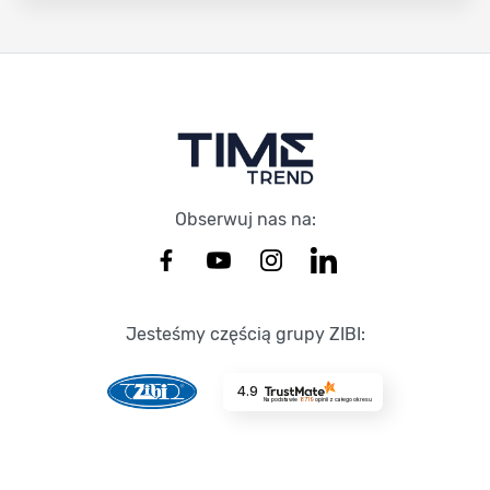
Stopka Timetrend
Obserwuj nas na:
Jesteśmy częścią grupy ZIBI:
4.9
Na podstawie
8719
opinii
z całego okresu