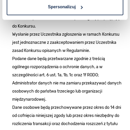
zgłoszeniu zostanie zamieszczone na profilu, o którym
Spersonalizuj
mowa w pkt. 3.1. Regulaminu oraz pod postem
konkursowym , na co Uczestnik wyraża zgodę przystępując
do Konkursu.
Wysłanie przez Uczestnika zgłoszenia w ramach Konkursu
jest jednoznaczne z zaakceptowaniem przez Uczestnika
zasad Konkursu opisanych w Regulaminie.
Podane dane będą przetwarzane zgodnie z treścią
ogólnego rozporządzenia o ochronie danych, a w
szczególności art. 6 ust. 1a, 1b, 1c oraz 1f RODO;
Administrator danych nie ma zamiaru przekazywać danych
osobowych do państwa trzeciego lub organizacji
międzynarodowej.
Dane osobowe będą przechowywane przez okres do 14 dni
od cofnięcia niniejszej zgody lub przez okres niezbędny do
rozliczenia transakcji oraz dochodzenia roszczeń z tytułu