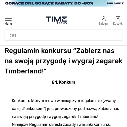
Przejdź do treści
Menu
Zaloguj
Koszyk
Regulamin konkursu “Zabierz nas
Strona Główna
na swoją przygodę i wygraj zegarek
/
Regulamin konkursu “Zabierz nas na swoją przygodę i wygraj zegarek Ti
Timberland!”
§ 1. Konkurs
Konkurs, o którym mowa w niniejszym regulaminie (zwany
dalej „Konkursem”) jest prowadzony pod nazwą Zabierz nas
na swoją przygodę i wygraj zegarek Timberland!
Niniejszy Regulamin określa zasady i warunki Konkursu.