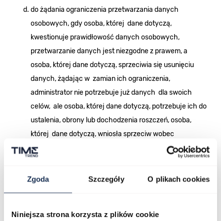
do żądania ograniczenia przetwarzania danych
osobowych, gdy osoba, której dane dotyczą,
kwestionuje prawidłowość danych osobowych,
przetwarzanie danych jest niezgodne z prawem, a
osoba, której dane dotyczą, sprzeciwia się usunięciu
danych, żądając w zamian ich ograniczenia,
administrator nie potrzebuje już danych dla swoich
celów, ale osoba, której dane dotyczą, potrzebuje ich do
ustalenia, obrony lub dochodzenia roszczeń, osoba,
której dane dotyczą, wniosła sprzeciw wobec
przetwarzania danych – do czasu ustalenia, czy
prawnie uzasadnione podstawy po stronie
administratora są nadrzędne wobec podstawy
Zgoda
Szczegóły
O plikach cookies
sprzeciwu,
przeniesienia danych do innego administratora lub do
Niniejsza strona korzysta z plików cookie
Państwa, do cofnięcia zgody w dowolnym momencie.