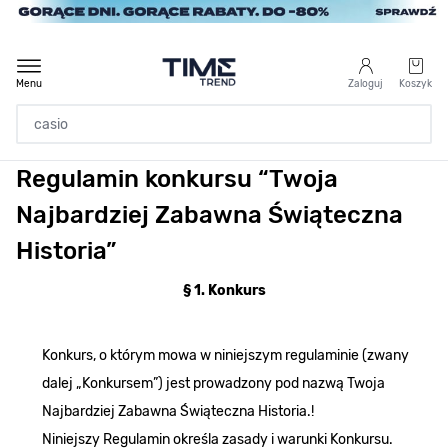
Przejdź do treści
Menu
Zaloguj
Koszyk
Regulamin konkursu “Twoja
Strona Główna
Najbardziej Zabawna Świąteczna
/
Regulamin konkursu “Twoja Najbardziej Zabawna Świąteczna Historia”
Historia”
§ 1. Konkurs
Konkurs, o którym mowa w niniejszym regulaminie (zwany
dalej „Konkursem”) jest prowadzony pod nazwą Twoja
Najbardziej Zabawna Świąteczna Historia.!
Niniejszy Regulamin określa zasady i warunki Konkursu.