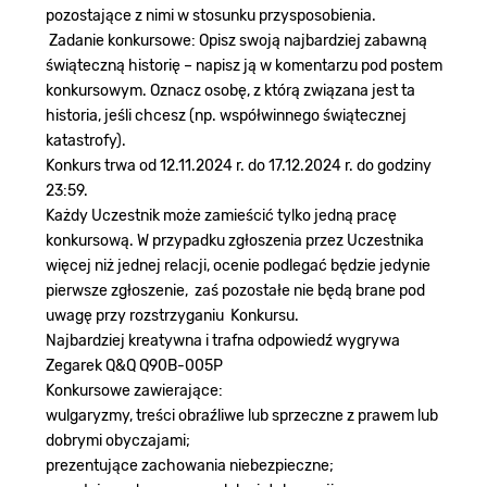
pozostające z nimi w stosunku przysposobienia.
Zadanie konkursowe: Opisz swoją najbardziej zabawną
świąteczną historię – napisz ją w komentarzu pod postem
konkursowym. Oznacz osobę, z którą związana jest ta
historia, jeśli chcesz (np. współwinnego świątecznej
katastrofy).
Konkurs trwa od 12.11.2024 r. do 17.12.2024 r. do godziny
23:59.
Każdy Uczestnik może zamieścić tylko jedną pracę
konkursową. W przypadku zgłoszenia przez Uczestnika
więcej niż jednej relacji, ocenie podlegać będzie jedynie
pierwsze zgłoszenie, zaś pozostałe nie będą brane pod
uwagę przy rozstrzyganiu Konkursu.
Najbardziej kreatywna i trafna odpowiedź wygrywa
Zegarek Q&Q Q90B-005P
Konkursowe zawierające:
wulgaryzmy, treści obraźliwe lub sprzeczne z prawem lub
dobrymi obyczajami;
prezentujące zachowania niebezpieczne;