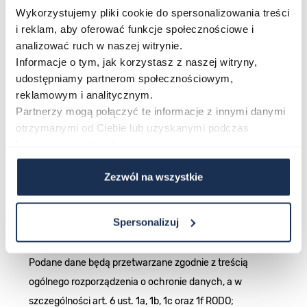
Wykorzystujemy pliki cookie do spersonalizowania treści
Administrator będzie od Uczestników pobierał następujące
i reklam, aby oferować funkcje społecznościowe i
dane osobowe: imię i nazwisko, adres do wysyłki, nr
analizować ruch w naszej witrynie.
telefonu, adres e-mail.
Informacje o tym, jak korzystasz z naszej witryny,
Dane udostępnione przez Uczestnika nie będą podlegały
udostępniamy partnerom społecznościowym,
udostępnieniu podmiotom trzecim.
reklamowym i analitycznym.
Imię i nazwisko Zwycięzcy lub jego nick deklarowany w
Partnerzy mogą połączyć te informacje z innymi danymi
otrzymanymi od Ciebie lub uzyskanymi podczas
zgłoszeniu zostanie zamieszczone na profilu, o którym
korzystania z ich usług.
mowa w pkt. 3.1. Regulaminu oraz pod postem
konkursowym , na co Uczestnik wyraża zgodę przystępując
Zezwól na wszystkie
do Konkursu.
Wysłanie przez Uczestnika zgłoszenia w ramach Konkursu
Spersonalizuj
jest jednoznaczne z zaakceptowaniem przez Uczestnika
zasad Konkursu opisanych w Regulaminie.
Podane dane będą przetwarzane zgodnie z treścią
ogólnego rozporządzenia o ochronie danych, a w
szczególności art. 6 ust. 1a, 1b, 1c oraz 1f RODO;