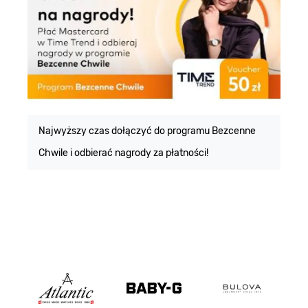
E
m
Najwyższy czas dołączyć do programu Bezcenne
Chwile i odbierać nagrody za płatności!