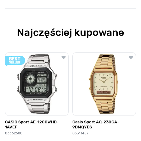
Najczęściej kupowane
Poruszanie się po elementach karuzeli jest możliwe za pomocą klawis
Naciśnij, aby pominąć karuzelę
Naciśnij, aby przejść do nawigacji karuzeli
CASIO Sport AE-1200WHD-
Casio Sport AQ-230GA-
1AVEF
9DMQYES
03362600
03311457