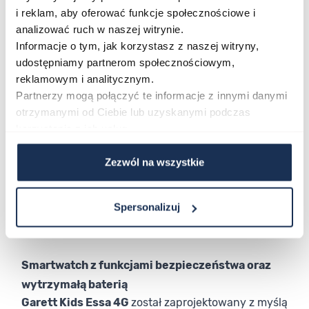
dostęp do funkcji takich jak plan lekcji czy gra
i reklam, aby oferować funkcje społecznościowe i
matematyczna. Radość sprawi mu też
analizować ruch w naszej witrynie.
odtwarzanie muzyki na słuchawkach
Informacje o tym, jak korzystasz z naszej witryny,
bezprzewodowych za pomocą połączenia
udostępniamy partnerom społecznościowym,
Bluetooth.
reklamowym i analitycznym.
Partnerzy mogą połączyć te informacje z innymi danymi
otrzymanymi od Ciebie lub uzyskanymi podczas
korzystania z ich usług.
Zezwól na wszystkie
Spersonalizuj
Smartwatch z funkcjami bezpieczeństwa oraz
wytrzymałą baterią
Garett Kids Essa 4G
został zaprojektowany z myślą