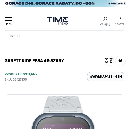
Przejdź do treści
Menu
Zaloguj
Koszyk
Strona Główna
GARETT KIDS ESSA 4G SZARY
/
GARETT KIDS ESSA 4G SZARY
PRODUKT DOSTĘPNY
WYSYŁKA W 24 - 48H
SKU: 05127135