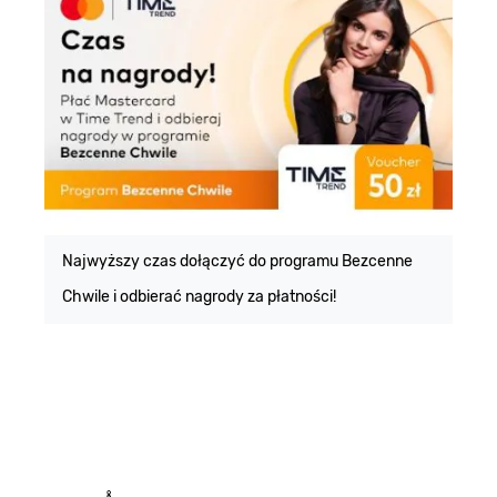
E
m
Najwyższy czas dołączyć do programu Bezcenne
Chwile i odbierać nagrody za płatności!