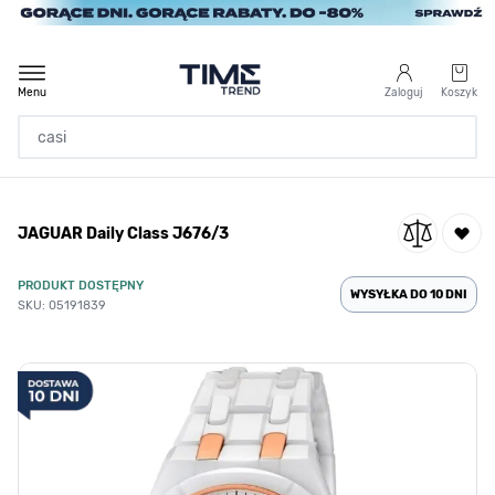
Przejdź do treści
Menu
Zaloguj
Koszyk
Strona Główna
JAGUAR Daily Class J676/3
/
JAGUAR Daily Class J676/3
PRODUKT DOSTĘPNY
WYSYŁKA DO 10 DNI
SKU: 05191839