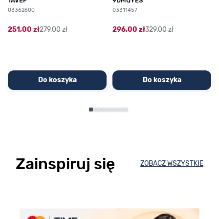
1AVEF
9DMQYES
03362600
03311457
251,00 zł
279,00 zł
296,00 zł
329,00 zł
Do koszyka
Do koszyka
Zainspiruj się
ZOBACZ WSZYSTKIE