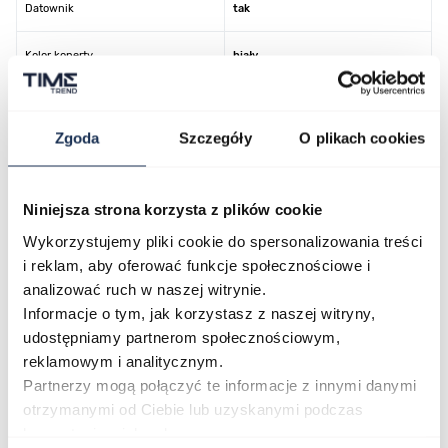
Datownik
tak
Kolor koperty
biały
Kolor tarczy
biały
Zgoda
Szczegóły
O plikach cookies
Kolor paska/bransolety
biały
Kod producenta
J676/3
Niniejsza strona korzysta z plików cookie
Wykorzystujemy pliki cookie do spersonalizowania treści
i reklam, aby oferować funkcje społecznościowe i
analizować ruch w naszej witrynie.
O marce
Informacje o tym, jak korzystasz z naszej witryny,
udostępniamy partnerom społecznościowym,
Opinie
reklamowym i analitycznym.
Partnerzy mogą połączyć te informacje z innymi danymi
otrzymanymi od Ciebie lub uzyskanymi podczas
Zapytaj o produkt
korzystania z ich usług.