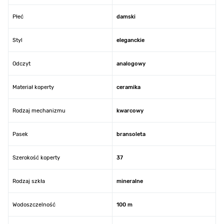
Płeć
damski
Styl
eleganckie
Odczyt
analogowy
Materiał koperty
ceramika
Rodzaj mechanizmu
kwarcowy
Pasek
bransoleta
Szerokość koperty
37
Rodzaj szkła
mineralne
Wodoszczelność
100 m