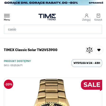
Przejdź do treści
Menu
Zaloguj
Koszyk
Strona Główna
TIMEX Classic Solar TW2V53900
/
SALE
/
TIMEX Classic Solar TW2V53900
PRODUKT DOSTĘPNY
WYSYŁKA W 24 - 48H
SKU: 05252671