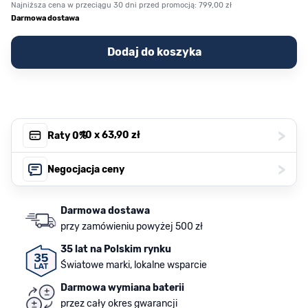
Najniższa cena w przeciągu 30 dni przed promocją:
799,00 zł
Darmowa dostawa
Dodaj do koszyka
>
, 10 x
63,90 zł
Raty 0%
>
Negocjacja ceny
Darmowa dostawa
przy zamówieniu powyżej 500 zł
35 lat na Polskim rynku
Światowe marki, lokalne wsparcie
Darmowa wymiana baterii
przez cały okres gwarancji