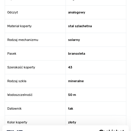
Odczyt
analogowy
Materiał koperty
stal szlachetna
Rodzaj mechanizmu
solarny
Pasek
bransoleta
Szerokość koperty
43
Rodzaj szkła
mineralne
Wodoszczelność
50 m
Datownik
tak
Kolor koperty
złoty