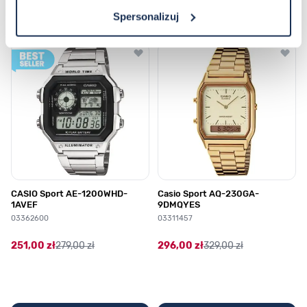
Spersonalizuj
Poruszanie się po elementach karuzeli jest możliwe za pomocą klawis
Naciśnij, aby pominąć karuzelę
Naciśnij, aby przejść do nawigacji karuzeli
CASIO Sport AE-1200WHD-
Casio Sport AQ-230GA-
1AVEF
9DMQYES
03362600
03311457
251,00 zł
279,00 zł
296,00 zł
329,00 zł