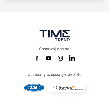
Stopka Timetrend
Obserwuj nas na:
Jesteśmy częścią grupy ZIBI:
4.9
Na podstawie
8721
opinii
z całego okresu