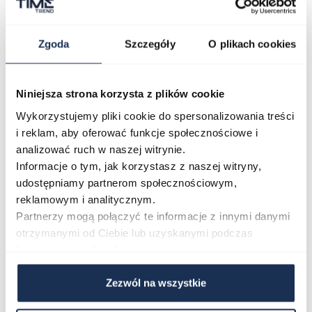
Kolor tarczy
czarny
Zgoda
Szczegóły
O plikach cookies
Kolor paska/bransolety
złoty
Kod producenta
TW2V53900
Niniejsza strona korzysta z plików cookie
Wykorzystujemy pliki cookie do spersonalizowania treści
i reklam, aby oferować funkcje społecznościowe i
Opinie
analizować ruch w naszej witrynie.
Informacje o tym, jak korzystasz z naszej witryny,
udostępniamy partnerom społecznościowym,
Zapytaj o produkt
reklamowym i analitycznym.
Partnerzy mogą połączyć te informacje z innymi danymi
otrzymanymi od Ciebie lub uzyskanymi podczas
Płatność i dostawa
korzystania z ich usług.
Zezwól na wszystkie
Najczęściej kupowane