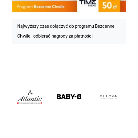
E
m
Najwyższy czas dołączyć do programu Bezcenne
Chwile i odbierać nagrody za płatności!