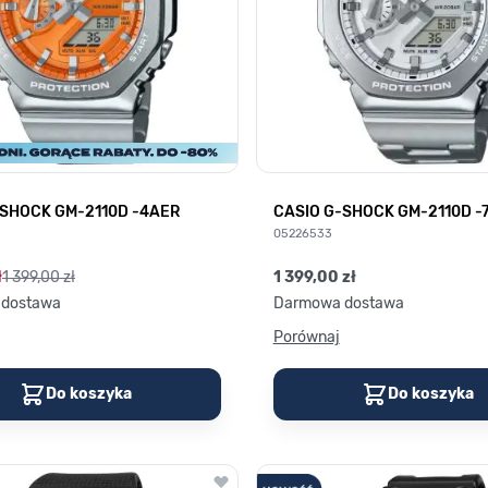
-SHOCK GM-2110D -4AER
CASIO G-SHOCK GM-2110D -
05226533
ł
1 399,00 zł
1 399,00 zł
dostawa
Darmowa dostawa
Porównaj
Do koszyka
Do koszyka