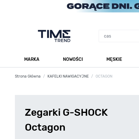
Przejdź do treści
MARKA
NOWOŚCI
MĘSKIE
Pokaż podmenu dla kategorii Marka
Po
Strona Główna
/
KAFELKI NAWIGACYJNE
/
OCTAGON
Zegarki G-SHOCK
Octagon