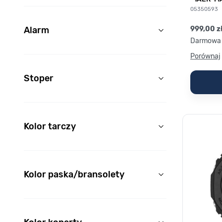
filter
05350593
999,00 z
Alarm
Darmowa 
filter
Porównaj
Stoper
filter
Kolor tarczy
filter
Kolor paska/bransolety
filter