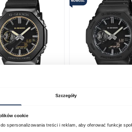
-SHOCK GM-2100LXB -1A9ER
CASIO G-SHOCK GA-2100LXB
Szczegóły
05363700
zł
599,00 zł
 plików cookie
dostawa
Darmowa dostawa
do spersonalizowania treści i reklam, aby oferować funkcje sp
Porównaj