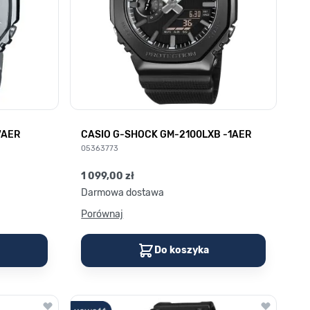
7AER
CASIO G-SHOCK GM-2100LXB -1AER
05363773
1 099,00 zł
Darmowa dostawa
Porównaj
Do koszyka