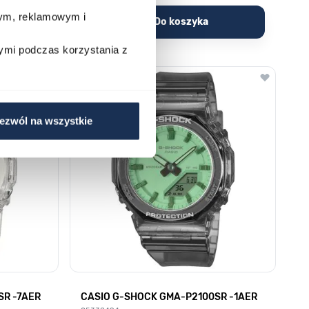
wym, reklamowym i
Do koszyka
ymi podczas korzystania z
ezwól na wszystkie
SR -7AER
CASIO G-SHOCK GMA-P2100SR -1AER