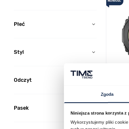
Płeć
filter
Styl
filter
Odczyt
CASIO G
filter
Zgoda
05363764
1 099,00 
Pasek
Niniejsza strona korzysta z
Darmowa 
filter
Wykorzystujemy pliki cookie 
Porównaj
ruch w naszej witrynie.