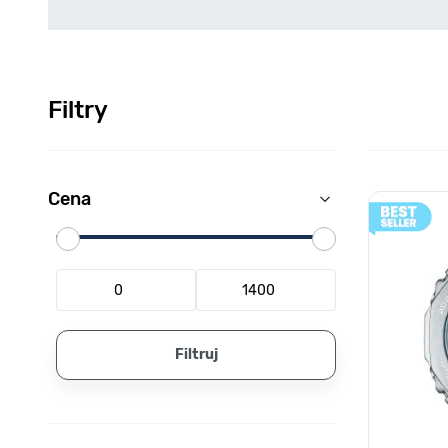
Filtry
Skip to products list
Cena
filter
Minimalna wartość
Maksymalna wartość
Filtruj