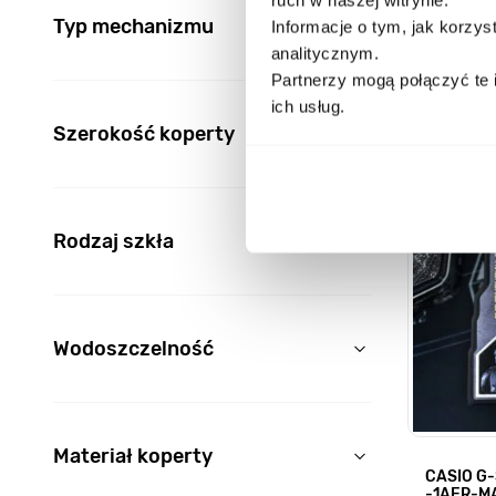
Typ mechanizmu
Informacje o tym, jak korzy
analitycznym.
filter
Partnerzy mogą połączyć te 
ich usług.
Szerokość koperty
filter
Rodzaj szkła
filter
Wodoszczelność
filter
Materiał koperty
CASIO G-
-1AER-M