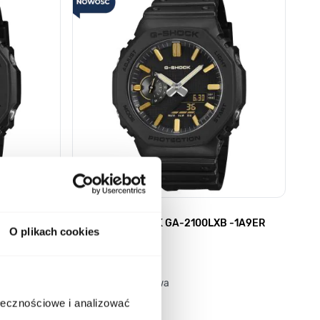
 -1AER
CASIO G-SHOCK GA-2100LXB -1A9ER
O plikach cookies
05363694
599,00 zł
Darmowa dostawa
ołecznościowe i analizować
Porównaj