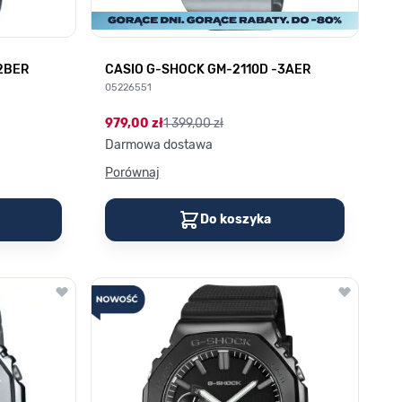
2BER
CASIO G-SHOCK GM-2110D -3AER
05226551
979,00 zł
1 399,00 zł
Darmowa dostawa
Porównaj
Do koszyka