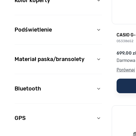
Kolor koperty
filter
Podświetlenie
CASIO G
05338652
filter
699,00 z
Materiał paska/bransolety
Darmowa 
Porównaj
filter
Bluetooth
filter
GPS
filter