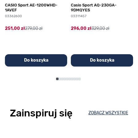
CASIO Sport AE-1200WHD-
Casio Sport AQ-230GA-
1AVEF
9DMQYES
03362600
03311457
251,00 zł
279,00 zł
296,00 zł
329,00 zł
Do koszyka
Do koszyka
Zainspiruj się
ZOBACZ WSZYSTKIE