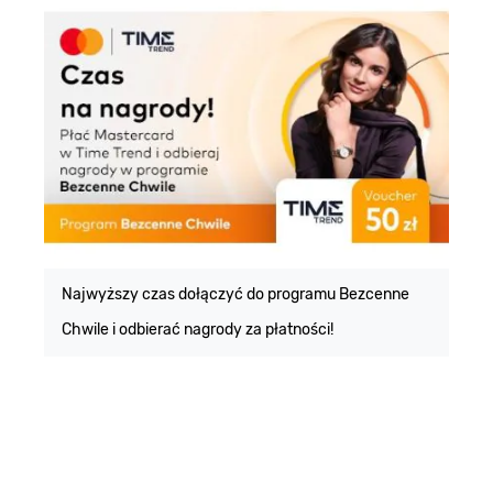
E
m
Najwyższy czas dołączyć do programu Bezcenne
Chwile i odbierać nagrody za płatności!