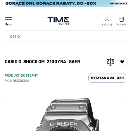
Przejdź do treści
Menu
Zaloguj
Koszyk
Strona Główna
CASIO G-SHOCK GM-2100YRA -8AER
/
CASIO G-SHOCK GM-2100YRA -8AER
PRODUKT DOSTĘPNY
WYSYŁKA W 24 - 48H
SKU: 05338306