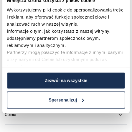
Niniejsza strona korzysta z plików cookie
Połączenie stylu i funkcjonalności
Wykorzystujemy pliki cookie do spersonalizowania treści
G-Shock GM-2100YRA -8AER to zegarek zbudowany
i reklam, aby oferować funkcje społecznościowe i
na sprawdzonej technologii kolekcji CLASSIC z
analizować ruch w naszej witrynie.
Informacje o tym, jak korzystasz z naszej witryny,
wyraźnie sportowym charakterem. Jeśli szukasz
udostępniamy partnerom społecznościowym,
modelu łączącego wytrzymałą konstrukcję z
reklamowym i analitycznym.
funkcjonalnością gotową na aktywne użytkowanie, ten
Partnerzy mogą połączyć te informacje z innymi danymi
model odpowiada na te wymagania.
otrzymanymi od Ciebie lub uzyskanymi podczas
korzystania z ich usług.
Parametry
Zezwól na wszystkie
O marce
Spersonalizuj
Opinie