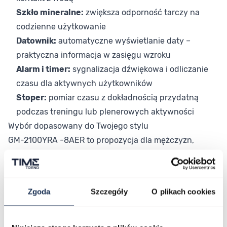
Szkło mineralne:
zwiększa odporność tarczy na
codzienne użytkowanie
Datownik:
automatyczne wyświetlanie daty –
praktyczna informacja w zasięgu wzroku
Alarm i timer:
sygnalizacja dźwiękowa i odliczanie
czasu dla aktywnych użytkowników
Stoper:
pomiar czasu z dokładnością przydatną
podczas treningu lub plenerowych aktywności
Wybór dopasowany do Twojego stylu
GM-2100YRA -8AER to propozycja dla mężczyzn,
którzy oczekują od zegarka konkretnych funkcji i
trwałej konstrukcji. Połączenie stali szlachetnej, żywicy
i włókna szklanego przekłada się na odporność
Zgoda
Szczegóły
O plikach cookies
mechaniczną przy jednoczesnej kontroli masy.
Analogowo-cyfrowy odczyt daje szybki i czytelny
dostęp do wszystkich danych.