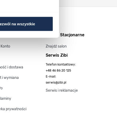
ezwól na wszystkie
o i informacje
Salony Stacjonarne
 Konto
Znajdź salon
Serwis Zibi
Telefon kontaktowy:
ność i dostawa
+48 46 86 20 125
E-mail:
t i wymiana
serwis@zibi.pl
Po
Serwis i reklamacje
laminy
tyka prywatności