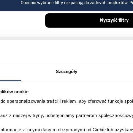
Obecnie wybrane filtry nie pasują do żadnych produktów. Pr
Wyczyść filtry
Otrzymaj
5%
zniżki
Szczegóły
newsletter otrzymasz 5% zniżki na pierwsze zakupy oraz jak
dowiesz się o nowościach i promocjach.
 plików cookie
do spersonalizowania treści i reklam, aby oferować funkcje sp
Twój adres email
stasz z naszej witryny, udostępniamy partnerom społecznościo
ularza oraz kliknięcie w przycisk „zapisz się” oznacza, że zgadzasz się na nasz 
dziesz w Polityce prywatności.
informacje z innymi danymi otrzymanymi od Ciebie lub uzyskan