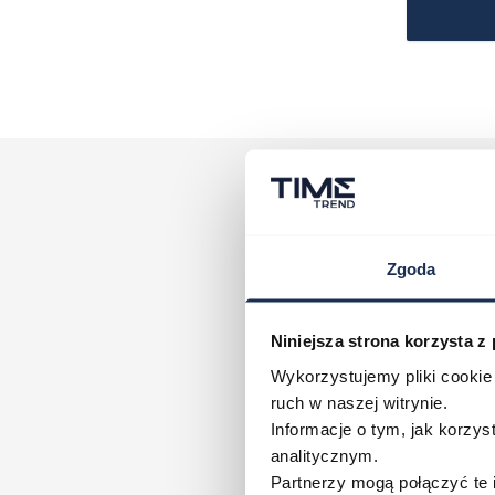
Zgoda
Za zapis na 
Niniejsza strona korzysta z
Wykorzystujemy pliki cookie 
Twoje imię
ruch w naszej witrynie.
Informacje o tym, jak korzy
Wpisanie imienia i adresu email do form
analitycznym.
tym o przysługujących Ci prawach, znaj
Partnerzy mogą połączyć te 