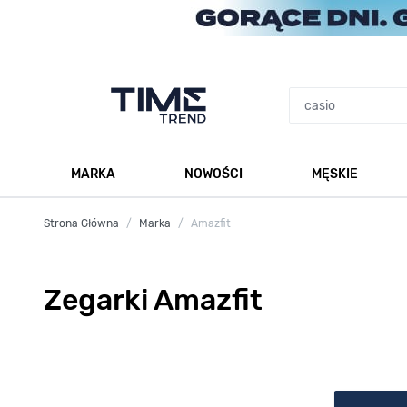
Przejdź do treści
MARKA
NOWOŚCI
MĘSKIE
Pokaż podmenu dla kategorii Marka
Po
Strona Główna
/
Marka
/
Amazfit
Zegarki Amazfit