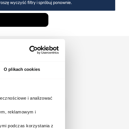
oszę wyczyść filtry i spróbuj ponownie.
O plikach cookies
o pierwszy(a)
ołecznościowe i analizować
Zapisz się
wym, reklamowym i
email marketing. Więcej informacji, w
ymi podczas korzystania z