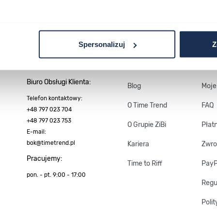
Spersonalizuj
Z
Kontakt
Firma
Kont
Biuro Obsługi
Klienta:
Blog
Moje
Telefon kontaktowy:
O Time Trend
FAQ
+48 797 023 704
+48 797 023 753
O Grupie ZiBi
Płat
E-mail:
bok@timetrend.pl
Kariera
Zwro
Pracujemy:
Time to Riff
Pay
pon. - pt. 9:00 - 17:00
Regu
Poli