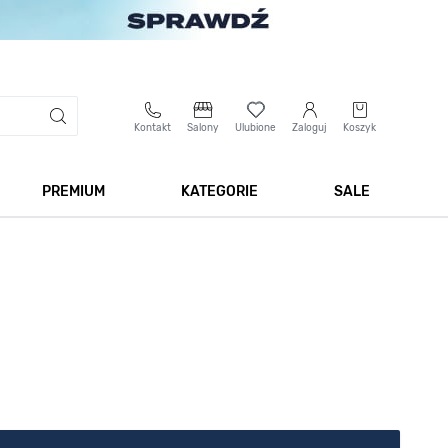
Kontakt
Salony
Ulubione
Zaloguj
Koszyk
PREMIUM
KATEGORIE
SALE
 Biżuteria
Pokaż podmenu dla kategorii Smartwatche
Pokaż podmenu dla kategorii Premium
Pokaż podmenu dla kateg
Pokaż 