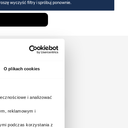
oszę wyczyść filtry i spróbuj ponownie.
O plikach cookies
o pierwszy(a)
ołecznościowe i analizować
Zapisz się
wym, reklamowym i
email marketing. Więcej informacji, w
ymi podczas korzystania z