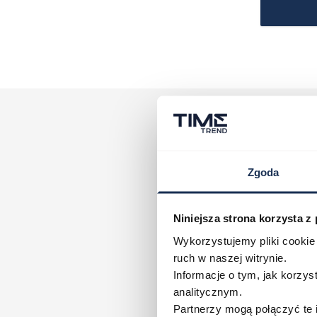
Zgoda
Za zapis na 
Niniejsza strona korzysta z
Wykorzystujemy pliki cookie 
Twoje imię
ruch w naszej witrynie.
Informacje o tym, jak korzy
Wpisanie imienia i adresu email do form
analitycznym.
tym o przysługujących Ci prawach, znaj
Partnerzy mogą połączyć te 