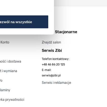
ezwól na wszystkie
o i informacje
Salony Stacjonarne
 Konto
Znajdź salon
Serwis Zibi
Telefon kontaktowy:
ność i dostawa
+48 46 86 20 125
E-mail:
t i wymiana
serwis@zibi.pl
Po
Serwis i reklamacje
laminy
tyka prywatności