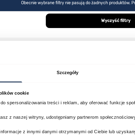
Obecnie wybrane filtry nie pasują do żadnych produktów. Pr
Wyczyść filtry
Otrzymaj
5%
zniżki
Szczegóły
newsletter otrzymasz 5% zniżki na pierwsze zakupy oraz jak
dowiesz się o nowościach i promocjach.
 plików cookie
do spersonalizowania treści i reklam, aby oferować funkcje sp
Twój adres email
stasz z naszej witryny, udostępniamy partnerom społecznościo
ularza oraz kliknięcie w przycisk „zapisz się” oznacza, że zgadzasz się na nasz 
dziesz w Polityce prywatności.
informacje z innymi danymi otrzymanymi od Ciebie lub uzyskan