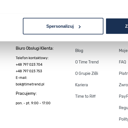
Spersonalizuj
Z
Kontakt
Firma
Kont
Biuro Obsługi
Klienta:
Blog
Moje
Telefon kontaktowy:
O Time Trend
FAQ
+48 797 023 704
+48 797 023 753
O Grupie ZiBi
Płat
E-mail:
bok@timetrend.pl
Kariera
Zwro
Pracujemy:
Time to Riff
Pay
pon. - pt. 9:00 - 17:00
Regu
Poli