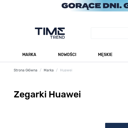
Przejdź do treści
MARKA
NOWOŚCI
MĘSKIE
Pokaż podmenu dla kategorii Marka
Po
Strona Główna
/
Marka
/
Huawei
Zegarki Huawei