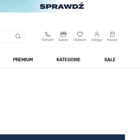
Kontakt
Salony
Ulubione
Zaloguj
Koszyk
PREMIUM
KATEGORIE
SALE
 Biżuteria
Pokaż podmenu dla kategorii Smartwatche
Pokaż podmenu dla kategorii Premium
Pokaż podmenu dla kateg
Pokaż 