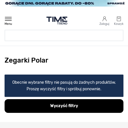
Przejdź do treści
Menu
Zaloguj
Koszyk
Strona Główna
Zegarki Polar
/
Marka
/
Polar
Obecnie wybrane filtry nie pasują do żadnych produktów.
Proszę wyczyść filtry i spróbuj ponownie.
Wyczyść filtry