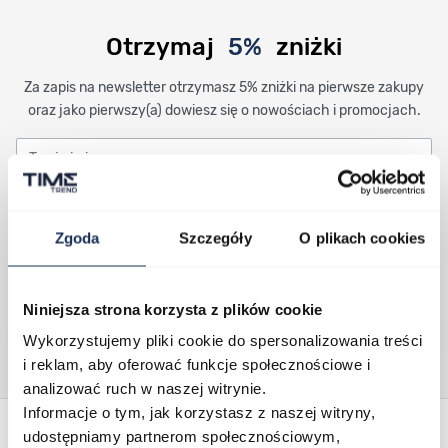
Otrzymaj
5%
zniżki
Za zapis na newsletter otrzymasz 5% zniżki na pierwsze zakupy
oraz jako pierwszy(a) dowiesz się o nowościach i promocjach.
Twoje imię
Twój adres email
Wpisanie imienia i adresu email do formularza oraz kliknięcie w przycisk
Zgoda
Szczegóły
O plikach cookies
„zapisz się” oznacza, że zgadzasz się na nasz email marketing. Więcej
informacji, w tym o przysługujących Ci prawach, znajdziesz w Polityce
prywatności.
Niniejsza strona korzysta z plików cookie
Zapisz się
Wykorzystujemy pliki cookie do spersonalizowania treści
i reklam, aby oferować funkcje społecznościowe i
analizować ruch w naszej witrynie.
Stopka Timetrend
Informacje o tym, jak korzystasz z naszej witryny,
udostępniamy partnerom społecznościowym,