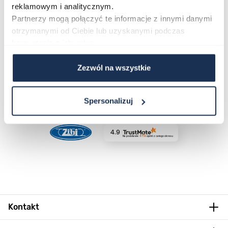
reklamowym i analitycznym.
Partnerzy mogą połączyć te informacje z innymi danymi
otrzymanymi od Ciebie lub uzyskanymi podczas
korzystania z ich usług.
Obserwuj nas na:
Zezwól na wszystkie
Spersonalizuj
Jesteśmy częścią grupy ZIBI:
4.9
Na podstawie
8719
opinii
z całego okresu
Kontakt