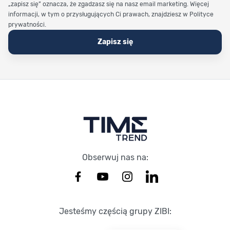
„zapisz się” oznacza, że zgadzasz się na nasz email marketing. Więcej
informacji, w tym o przysługujących Ci prawach, znajdziesz w Polityce
prywatności.
Zapisz się
Stopka Timetrend
Obserwuj nas na:
Jesteśmy częścią grupy ZIBI: