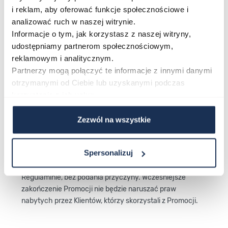
i reklam, aby oferować funkcje społecznościowe i
3.2.7 Przyznane bony nie podlegają wymianie na
analizować ruch w naszej witrynie.
gotówkę.
Informacje o tym, jak korzystasz z naszej witryny,
udostępniamy partnerom społecznościowym,
reklamowym i analitycznym.
Partnerzy mogą połączyć te informacje z innymi danymi
otrzymanymi od Ciebie lub uzyskanymi podczas
4. Postanowienia końcowe
korzystania z ich usług.
4.1. Niniejszy regulamin dostępny jest w Salonach Time
Zezwól na wszystkie
Trend oraz w sklepie internetowym timetrend.pl
Spersonalizuj
4.2. Organizator zastrzega sobie prawo do zakończenia
Promocji we wcześniejszym terminie niż wskazany w
Regulaminie, bez podania przyczyny. Wcześniejsze
zakończenie Promocji nie będzie naruszać praw
nabytych przez Klientów, którzy skorzystali z Promocji.