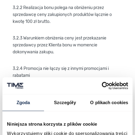
3.2.2 Realizacja bonu polega na obniżeniu przez
sprzedawcę ceny zakupionych produktów łącznie o
kwotę 100 zł brutto.
3.2.3 Warunkiem obniżenia ceny jest przekazanie
sprzedawcy przez Klienta bonu w momencie
dokonywania zakupu.
3.2.4 Promocja nie łączy się z innymi promocjami i
rabatami
3.2.5 Promocja obejmuje produkty zakupione w
Salonach Time Trend (nie obejmuje kart podarunkowych
Zgoda
Szczegóły
O plikach cookies
oraz usług).
3.2.6 Za zakupy, w których została wykorzystana
Niniejsza strona korzysta z plików cookie
Promocja nie przysługuje nowy bon
Wykorzystujemy pliki cookie do spersonalizowania treści