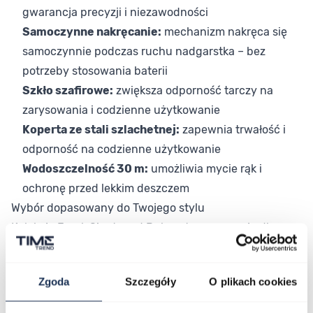
gwarancja precyzji i niezawodności
Samoczynne nakręcanie:
mechanizm nakręca się
samoczynnie podczas ruchu nadgarstka – bez
potrzeby stosowania baterii
Szkło szafirowe:
zwiększa odporność tarczy na
zarysowania i codzienne użytkowanie
Koperta ze stali szlachetnej:
zapewnia trwałość i
odporność na codzienne użytkowanie
Wodoszczelność 30 m:
umożliwia mycie rąk i
ochronę przed lekkim deszczem
Wybór dopasowany do Twojego stylu
Kolekcja Frank Sinatra od Bulova to propozycja dla
tych, którzy cenią zegarmistrzostwo oparte na tradycji i
jakości wykonania. Klasyczny rozmiar koperty
Zgoda
Szczegóły
O plikach cookies
wynoszący 37 mm czyni ten model uniwersalnym –
pasuje na różne typy nadgarstka. Beżowa tarcza i