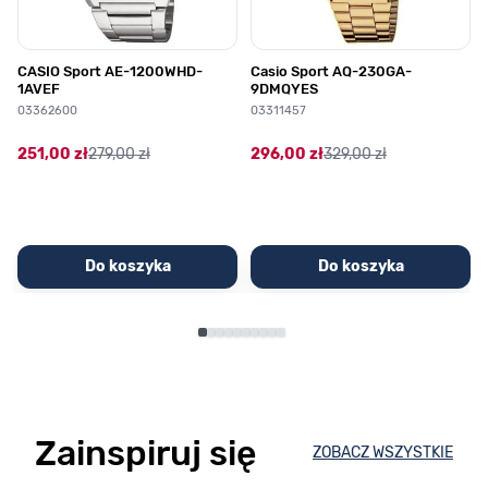
CASIO Sport AE-1200WHD-
Casio Sport AQ-230GA-
1AVEF
9DMQYES
03362600
03311457
251,00 zł
279,00 zł
296,00 zł
329,00 zł
Do koszyka
Do koszyka
Zainspiruj się
ZOBACZ WSZYSTKIE