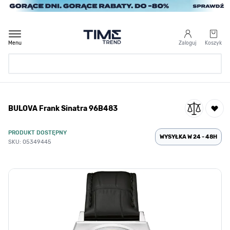
Przejdź do treści
Menu
Zaloguj
Koszyk
Strona Główna
BULOVA Frank Sinatra 96B483
/
BULOVA Frank Sinatra 96B483
PRODUKT DOSTĘPNY
WYSYŁKA W 24 - 48H
SKU: 05349445