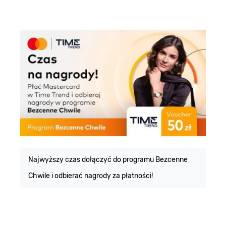
E
m
Najwyższy czas dołączyć do programu Bezcenne
Chwile i odbierać nagrody za płatności!