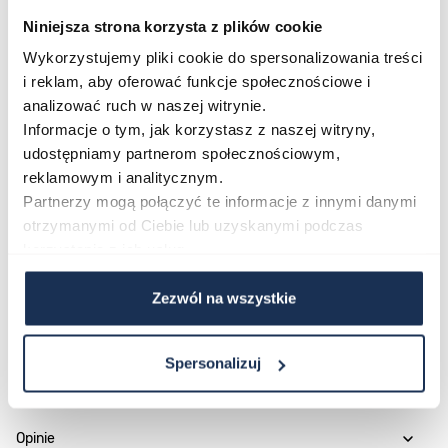
czarny pasek tworzą ponadczasową stylistykę, która
Niniejsza strona korzysta z plików cookie
nie wymaga komentarza.
Wykorzystujemy pliki cookie do spersonalizowania treści
Połączenie stylu i funkcjonalności
i reklam, aby oferować funkcje społecznościowe i
Bulova Frank Sinatra 96B483 łączy precyzję
analizować ruch w naszej witrynie.
automatycznego mechanizmu MIYOTA z elegancją
Informacje o tym, jak korzystasz z naszej witryny,
udostępniamy partnerom społecznościowym,
klasycznego designu, oferując zegarek o wyraźnej
reklamowym i analitycznym.
tożsamości. To model, który wpisuje się w filozofię marki
Partnerzy mogą połączyć te informacje z innymi danymi
Bulova – precyzja, innowacja i elegancja zamknięte w
otrzymanymi od Ciebie lub uzyskanymi podczas
jednej kopercie.
korzystania z ich usług.
Zezwól na wszystkie
Parametry
Spersonalizuj
O marce
Opinie