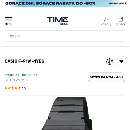
Przejdź do treści
Menu
Zaloguj
Koszyk
Strona Główna
CASIO F-91W -1YEG
/
CASIO F-91W -1YEG
PRODUKT DOSTĘPNY
WYSYŁKA W 24 - 48H
SKU: 05119118
5.0