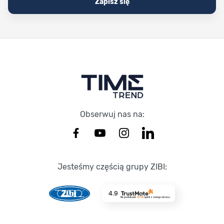
Zapisz się
Stopka Timetrend
Obserwuj nas na:
Jesteśmy częścią grupy ZIBI:
4.9
Na podstawie
8719
opinii
z całego okresu