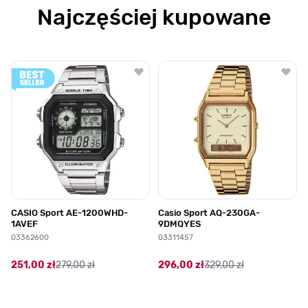
Najczęściej kupowane
Poruszanie się po elementach karuzeli jest możliwe za pomocą klawis
Naciśnij, aby pominąć karuzelę
Naciśnij, aby przejść do nawigacji karuzeli
CASIO Sport AE-1200WHD-
Casio Sport AQ-230GA-
1AVEF
9DMQYES
03362600
03311457
251,00 zł
279,00 zł
296,00 zł
329,00 zł