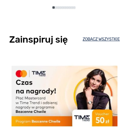
Zainspiruj się
ZOBACZ WSZYSTKIE
E