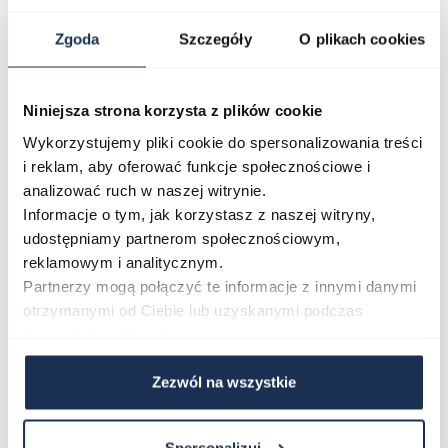
jakości materiałów. Złote wykończenie koperty,
Zgoda
Szczegóły
O plikach cookies
bransolety i tarczy sprawia, że zegarek doskonale
uzupełnia zarówno wieczorową stylizację, jak i
codzienny strój o eleganckim charakterze. Kolekcja
Niniejsza strona korzysta z plików cookie
Crystal wyróżnia się biżuteryjnym podejściem do
Wykorzystujemy pliki cookie do spersonalizowania treści
designu, co czyni ten model szczególnie trafionym
i reklam, aby oferować funkcje społecznościowe i
wyborem na ważne okazje. Kompaktowa koperta 32
analizować ruch w naszej witrynie.
mm zapewnia komfortowe dopasowanie na węższym
Informacje o tym, jak korzystasz z naszej witryny,
udostępniamy partnerom społecznościowym,
nadgarstku.
reklamowym i analitycznym.
Połączenie stylu i funkcjonalności
Partnerzy mogą połączyć te informacje z innymi danymi
Bulova Sutton 97L176 to zegarek dla kobiet, które w
otrzymanymi od Ciebie lub uzyskanymi podczas
codziennym wyborze akcesoriów kierują się jakością
korzystania z ich usług.
wykonania i elegancją formy. Wybierz model z kolekcji
Crystal i przekonaj się, jak precyzja zegarmistrzowska
Zezwól na wszystkie
łączy się z nowoczesnym podejściem do stylu.
Spersonalizuj