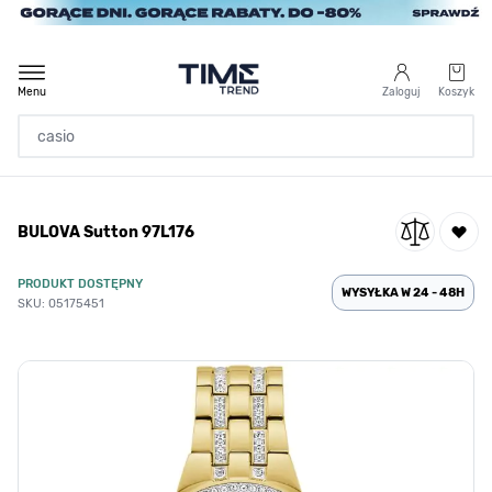
Przejdź do treści
Menu
Zaloguj
Koszyk
Strona Główna
BULOVA Sutton 97L176
/
BULOVA Sutton 97L176
PRODUKT DOSTĘPNY
WYSYŁKA W 24 - 48H
SKU: 05175451