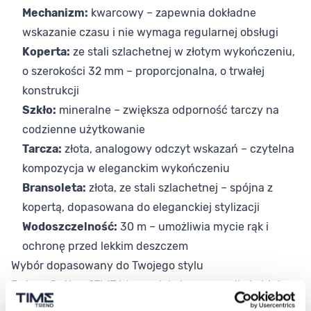
Mechanizm:
kwarcowy – zapewnia dokładne
wskazanie czasu i nie wymaga regularnej obsługi
Koperta:
ze stali szlachetnej w złotym wykończeniu,
o szerokości 32 mm – proporcjonalna, o trwałej
konstrukcji
Szkło:
mineralne – zwiększa odporność tarczy na
codzienne użytkowanie
Tarcza:
złota, analogowy odczyt wskazań – czytelna
kompozycja w eleganckim wykończeniu
Bransoleta:
złota, ze stali szlachetnej – spójna z
kopertą, dopasowana do eleganckiej stylizacji
Wodoszczelność:
30 m – umożliwia mycie rąk i
ochronę przed lekkim deszczem
Wybór dopasowany do Twojego stylu
Bulova Sutton 97L176 to model stworzony dla kobiet,
które cenią elegancję wyrażoną w precyzji detalu i