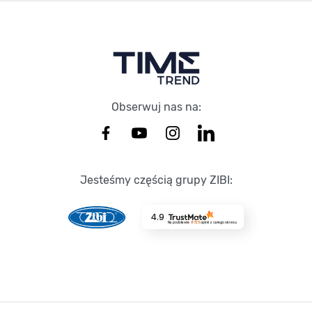
Stopka Timetrend
Obserwuj nas na:
Jesteśmy częścią grupy ZIBI:
4.9
Na podstawie
8725
opinii
z całego okresu