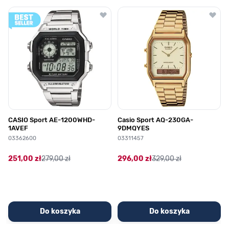
Poruszanie się po elementach karuzeli jest możliwe za pomocą klawis
Naciśnij, aby pominąć karuzelę
Naciśnij, aby przejść do nawigacji karuzeli
CASIO Sport AE-1200WHD-
Casio Sport AQ-230GA-
1AVEF
9DMQYES
03362600
03311457
251,00 zł
279,00 zł
296,00 zł
329,00 zł
Do koszyka
Do koszyka