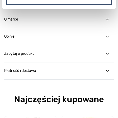
Parametry
O marce
Opinie
Zapytaj o produkt
Płatność i dostawa
Najczęściej kupowane
Poruszanie się po elementach karuzeli jest możliwe za pomocą klawis
Naciśnij, aby pominąć karuzelę
Naciśnij, aby przejść do nawigacji karuzeli