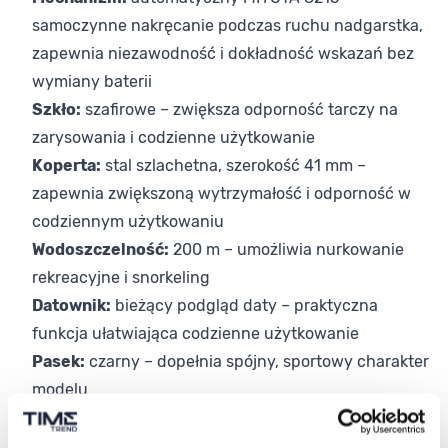
samoczynne nakręcanie podczas ruchu nadgarstka,
zapewnia niezawodność i dokładność wskazań bez
wymiany baterii
Szkło:
szafirowe – zwiększa odporność tarczy na
zarysowania i codzienne użytkowanie
Koperta:
stal szlachetna, szerokość 41 mm –
zapewnia zwiększoną wytrzymałość i odporność w
codziennym użytkowaniu
Wodoszczelność:
200 m – umożliwia nurkowanie
rekreacyjne i snorkeling
Datownik:
bieżący podgląd daty – praktyczna
funkcja ułatwiająca codzienne użytkowanie
Pasek:
czarny – dopełnia spójny, sportowy charakter
modelu
Wybór dopasowany do Twojego stylu
Bulova Marine Star 98B465 sprawdzi się w codziennym