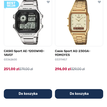
CASIO Sport AE-1200WHD-
Casio Sport AQ-230GA-
1AVEF
9DMQYES
03362600
03311457
251,00 zł
279,00 zł
296,00 zł
329,00 zł
Do koszyka
Do koszyka