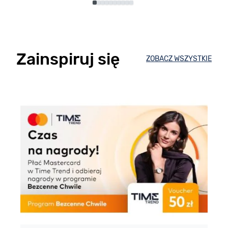
Zainspiruj się
ZOBACZ WSZYSTKIE
E