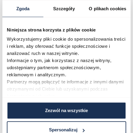
użytkowaniu, podczas aktywności na świeżym
Zgoda
Szczegóły
O plikach cookies
powietrzu oraz przy rekreacyjnym nurkowaniu.
Automatyczny mechanizm MIYOTA 8215 i stalowa
Niniejsza strona korzysta z plików cookie
koperta 41 mm zapewniają komfort i pewność noszenia
Wykorzystujemy pliki cookie do spersonalizowania treści
niezależnie od sytuacji. To zegarek dla mężczyzn,
i reklam, aby oferować funkcje społecznościowe i
którzy cenią połączenie zegarmistrzowskiej precyzji z
analizować ruch w naszej witrynie.
nowoczesnym, sportowym charakterem.
Informacje o tym, jak korzystasz z naszej witryny,
Połączenie stylu i funkcjonalności
udostępniamy partnerom społecznościowym,
Bulova Marine Star 98B465 to propozycja dla osób,
reklamowym i analitycznym.
Partnerzy mogą połączyć te informacje z innymi danymi
które oczekują dopracowanego wykonania,
otrzymanymi od Ciebie lub uzyskanymi podczas
niezawodnego mechanizmu automatycznego i
korzystania z ich usług.
wysokiej wodoszczelności w jednym modelu. Wybierz
zegarek, który łączy tradycję marki Bulova z
Zezwól na wszystkie
nowoczesną funkcjonalnością kolekcji Marine Star.
Spersonalizuj