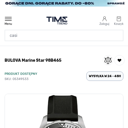
Przejdź do treści
Menu
Zaloguj
Koszyk
Strona Główna
BULOVA Marine Star 98B465
/
Marka
/
Lorus
PRODUKT DOSTĘPNY
/
BULOVA Marine Star 98B465
WYSYŁKA W 24 - 48H
SKU: 05349533