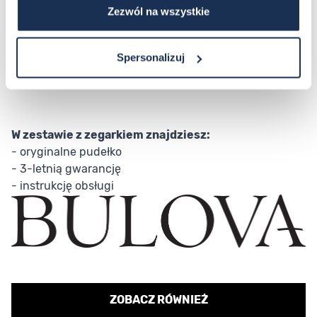
BULOVA Classic Sutton Ladies’ Dress Classics 98R297
Zezwól na wszystkie
wyposażona jest w kwarcowy mechanizm, który
zapewnia niezawodność i precyzję. Dzięki technologii
Spersonalizuj
kwarcowej, ten zegarek oferuje wyjątkową dokładność
czasu.
W zestawie z zegarkiem znajdziesz:
- oryginalne pudełko
- 3-letnią gwarancję
- instrukcję obsługi
ZOBACZ RÓWNIEŻ