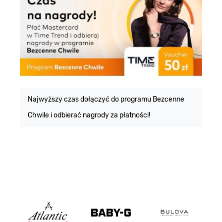
E
m
Najwyższy czas dołączyć do programu Bezcenne
Chwile i odbierać nagrody za płatności!