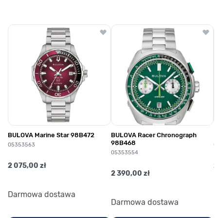
BULOVA Marine Star 98B472
BULOVA Racer Chronograph
B
98B468
05353563
0
05353554
2 075,00 zł
2
2 390,00 zł
Darmowa dostawa
Darmowa dostawa