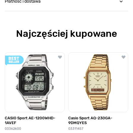
Płatność i dostawa
Najczęściej kupowane
Poruszanie się po elementach karuzeli jest możliwe za pomocą klawis
Naciśnij, aby pominąć karuzelę
Naciśnij, aby przejść do nawigacji karuzeli
CASIO Sport AE-1200WHD-
Casio Sport AQ-230GA-
1AVEF
9DMQYES
03362600
03311457