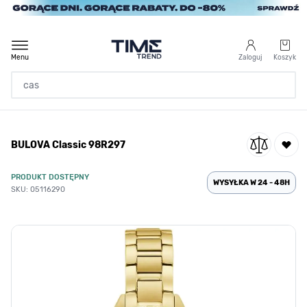
Przejdź do treści
Menu
Zaloguj
Koszyk
Strona Główna
BULOVA Classic 98R297
/
BULOVA Classic 98R297
PRODUKT DOSTĘPNY
WYSYŁKA W 24 - 48H
SKU: 05116290