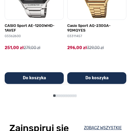
CASIO Sport AE-1200WHD-
Casio Sport AQ-230GA-
1AVEF
9DMQYES
03362600
03311457
251,00 zł
279,00 zł
296,00 zł
329,00 zł
Do koszyka
Do koszyka
Zainspiruj się
ZOBACZ WSZYSTKIE