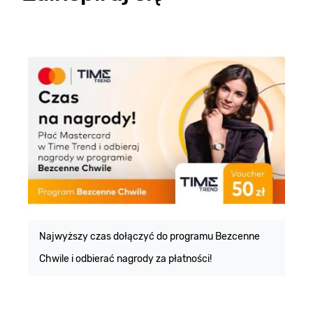
E
m
Najwyższy czas dołączyć do programu Bezcenne
Chwile i odbierać nagrody za płatności!