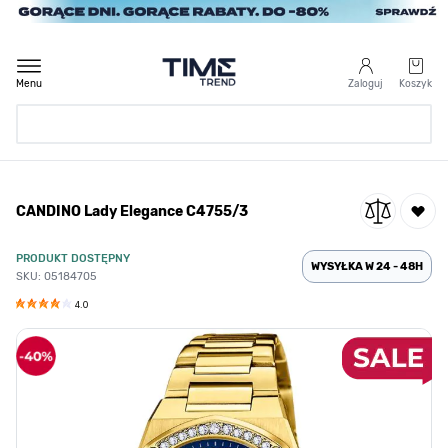
Przejdź do treści
Menu
Zaloguj
Koszyk
Strona Główna
CANDINO Lady Elegance C4755/3
/
CANDINO Lady Elegance C4755/3
PRODUKT DOSTĘPNY
WYSYŁKA W 24 - 48H
SKU: 05184705
4.0