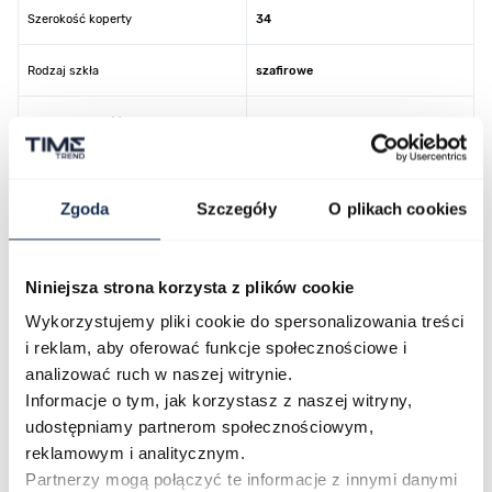
Szerokość koperty
34
Rodzaj szkła
szafirowe
Wodoszczelność
50 m
Kolor koperty
złoty
Zgoda
Szczegóły
O plikach cookies
Kolor tarczy
niebieski
Kolor paska/bransolety
złoty
Niniejsza strona korzysta z plików cookie
Wykorzystujemy pliki cookie do spersonalizowania treści
Kod producenta
C4755/3
i reklam, aby oferować funkcje społecznościowe i
analizować ruch w naszej witrynie.
Informacje o tym, jak korzystasz z naszej witryny,
udostępniamy partnerom społecznościowym,
O marce
reklamowym i analitycznym.
Partnerzy mogą połączyć te informacje z innymi danymi