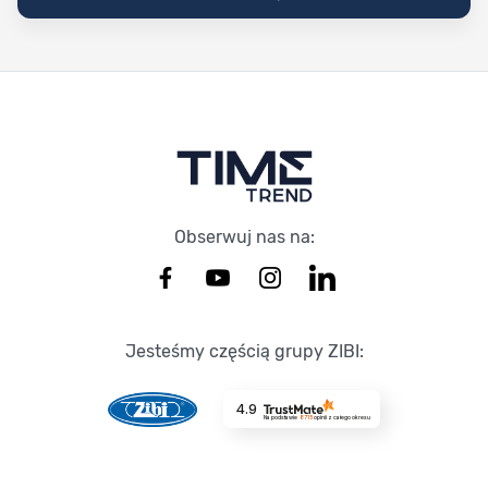
Stopka Timetrend
Obserwuj nas na:
Jesteśmy częścią grupy ZIBI:
4.9
Na podstawie
8715
opinii
z całego okresu