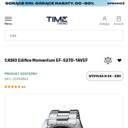
Przejdź do treści
Menu
Zaloguj
Koszyk
Strona Główna
CASIO Edifice Momentum EF-527D-1AVEF
/
CASIO Edifice Momentum EF-527D-1AVEF
PRODUKT DOSTĘPNY
WYSYŁKA W 24 - 48H
SKU: 03382862
5.0