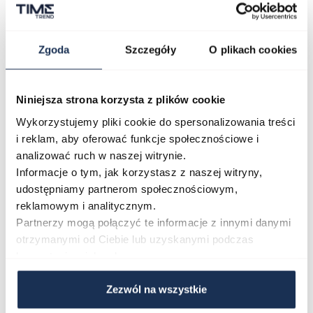
okres 2 lat. Wodoszczelność 100M i zakręcany dekiel
pozwalają na swobodny kontakt z wodą.
Zgoda
Szczegóły
O plikach cookies
Parametry
Niniejsza strona korzysta z plików cookie
O marce
Wykorzystujemy pliki cookie do spersonalizowania treści
i reklam, aby oferować funkcje społecznościowe i
analizować ruch w naszej witrynie.
Opinie
Informacje o tym, jak korzystasz z naszej witryny,
udostępniamy partnerom społecznościowym,
Zapytaj o produkt
reklamowym i analitycznym.
Partnerzy mogą połączyć te informacje z innymi danymi
otrzymanymi od Ciebie lub uzyskanymi podczas
Płatność i dostawa
korzystania z ich usług.
Zezwól na wszystkie