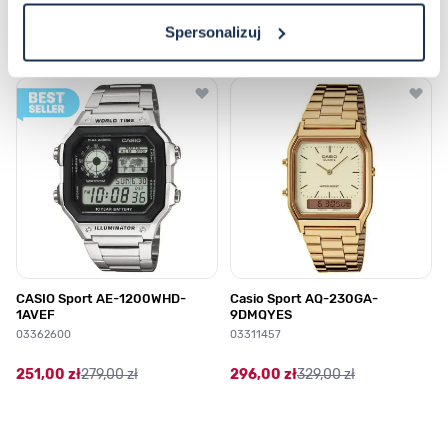
Najczęściej kupowane
Spersonalizuj
Poruszanie się po elementach karuzeli jest możliwe za pomocą klawis
Naciśnij, aby pominąć karuzelę
Naciśnij, aby przejść do nawigacji karuzeli
CASIO Sport AE-1200WHD-
Casio Sport AQ-230GA-
1AVEF
9DMQYES
03362600
03311457
251,00 zł
279,00 zł
296,00 zł
329,00 zł