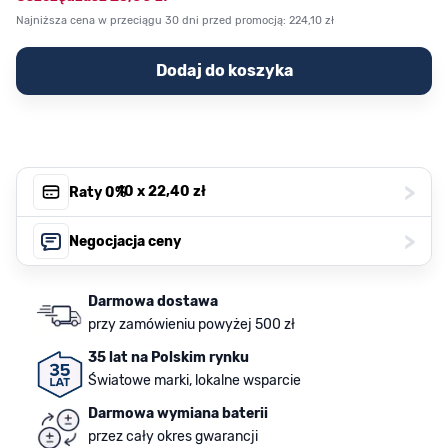
Najniższa cena w przeciągu 30 dni przed promocją:
224,10 zł
Dodaj do koszyka
>
, 10 x
22,40 zł
Raty 0%
>
Negocjacja ceny
Darmowa dostawa
przy zamówieniu powyżej 500 zł
35 lat na Polskim rynku
Światowe marki, lokalne wsparcie
Darmowa wymiana baterii
przez cały okres gwarancji