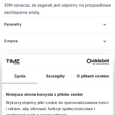
30M oznacza, że zegarek jest odporny na przypadkowe
zachlapania wodą.
Parametry
O marce
Opinie
Zapytaj o produkt
Zgoda
Szczegóły
O plikach cookies
Płatność i dostawa
Niniejsza strona korzysta z plików cookie
Wykorzystujemy pliki cookie do spersonalizowania treści
i reklam, aby oferować funkcje społecznościowe i
analizować ruch w naszej witrynie.