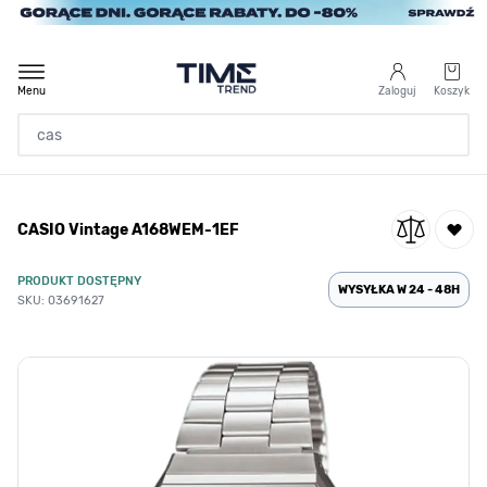
Przejdź do treści
Menu
Zaloguj
Koszyk
Strona Główna
CASIO Vintage A168WEM-1EF
/
CASIO Vintage A168WEM-1EF
PRODUKT DOSTĘPNY
WYSYŁKA W 24 - 48H
SKU: 03691627