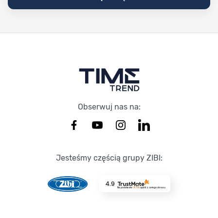
Stopka Timetrend
Obserwuj nas na:
Jesteśmy częścią grupy ZIBI:
4.9
Na podstawie
8719
opinii
z całego okresu