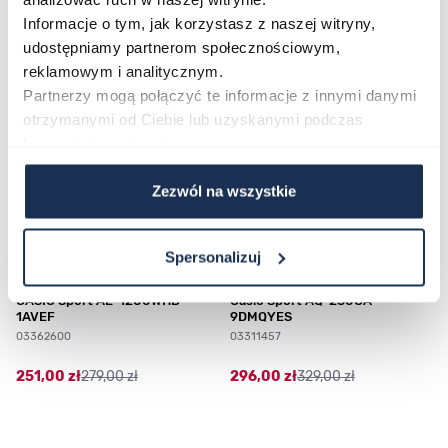
Najczęściej kupowane
Informacje o tym, jak korzystasz z naszej witryny,
udostępniamy partnerom społecznościowym,
reklamowym i analitycznym.
Poruszanie się po elementach karuzeli jest możliwe za pomocą klawis
Naciśnij, aby pominąć karuzelę
Naciśnij, aby przejść do nawigacji karuzeli
Partnerzy mogą połączyć te informacje z innymi danymi
otrzymanymi od Ciebie lub uzyskanymi podczas
korzystania z ich usług.
Zezwól na wszystkie
Spersonalizuj
CASIO Sport AE-1200WHD-
Casio Sport AQ-230GA-
1AVEF
9DMQYES
03362600
03311457
251,00 zł
279,00 zł
296,00 zł
329,00 zł