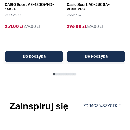
CASIO Sport AE-1200WHD-
Casio Sport AQ-230GA-
1AVEF
9DMQYES
03362600
03311457
251,00 zł
279,00 zł
296,00 zł
329,00 zł
Do koszyka
Do koszyka
Zainspiruj się
ZOBACZ WSZYSTKIE