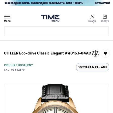
Przejdź do treści
Menu
Zaloguj
Koszyk
Strona Główna
CITIZEN Eco-drive Classic Elegant AW0153-04AC
/
CITIZEN Eco-drive Classic Elegant AW0153-04AC
PRODUKT DOSTĘPNY
WYSYŁKA W 24 - 48H
SKU: 05352379