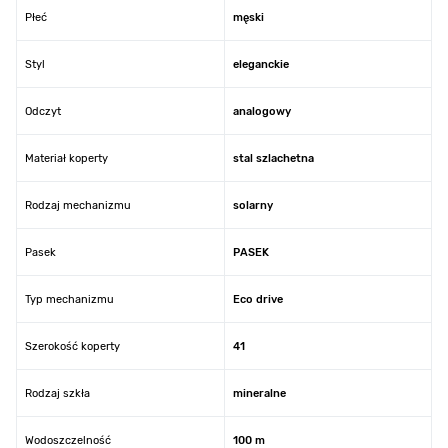
Płeć
męski
Styl
eleganckie
Odczyt
analogowy
Materiał koperty
stal szlachetna
Rodzaj mechanizmu
solarny
Pasek
PASEK
Typ mechanizmu
Eco drive
Szerokość koperty
41
Rodzaj szkła
mineralne
Wodoszczelność
100 m