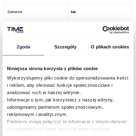
Datownik
tak
Kolor koperty
złoty
Kolor tarczy
złoty
Zgoda
Szczegóły
O plikach cookies
Kolor paska/bransolety
czarny
Niniejsza strona korzysta z plików cookie
Kod producenta
AW0153-04AC
Wykorzystujemy pliki cookie do spersonalizowania treści
i reklam, aby oferować funkcje społecznościowe i
analizować ruch w naszej witrynie.
O marce
Informacje o tym, jak korzystasz z naszej witryny,
udostępniamy partnerom społecznościowym,
reklamowym i analitycznym.
Opinie
Partnerzy mogą połączyć te informacje z innymi danymi
otrzymanymi od Ciebie lub uzyskanymi podczas