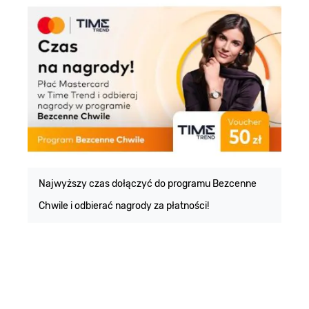
E
m
Najwyższy czas dołączyć do programu Bezcenne
Chwile i odbierać nagrody za płatności!