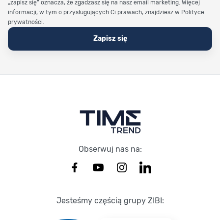
„zapisz się” oznacza, że zgadzasz się na nasz email marketing. Więcej
informacji, w tym o przysługujących Ci prawach, znajdziesz w Polityce
prywatności.
Zapisz się
Stopka Timetrend
Obserwuj nas na:
Jesteśmy częścią grupy ZIBI: