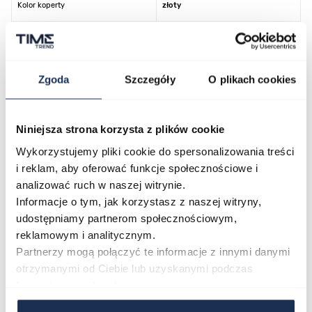
Kolor koperty
złoty
Kolor tarczy
niebieski
Kolor paska/bransolety
złoty
Zgoda
Szczegóły
O plikach cookies
Kod producenta
NK0023-57L
Niniejsza strona korzysta z plików cookie
Wykorzystujemy pliki cookie do spersonalizowania treści
i reklam, aby oferować funkcje społecznościowe i
O marce
analizować ruch w naszej witrynie.
Informacje o tym, jak korzystasz z naszej witryny,
Opinie
udostępniamy partnerom społecznościowym,
reklamowym i analitycznym.
Partnerzy mogą połączyć te informacje z innymi danymi
Zapytaj o produkt
otrzymanymi od Ciebie lub uzyskanymi podczas
korzystania z ich usług.
Płatność i dostawa