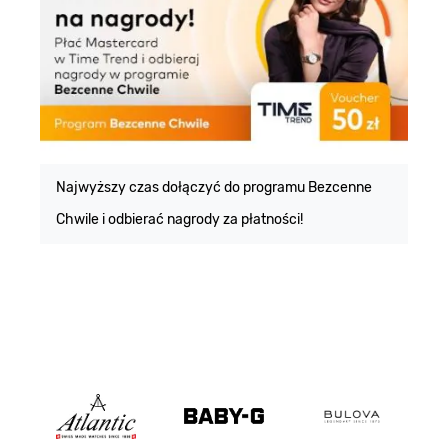
E
m
Najwyższy czas dołączyć do programu Bezcenne
Chwile i odbierać nagrody za płatności!