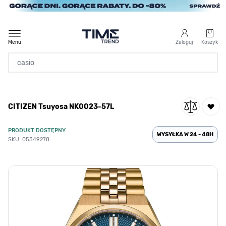
Przejdź do treści
Menu
Zaloguj
Koszyk
Strona Główna
CITIZEN Tsuyosa NK0023-57L
/
CITIZEN Tsuyosa NK0023-57L
PRODUKT DOSTĘPNY
WYSYŁKA W 24 - 48H
SKU: 05349278