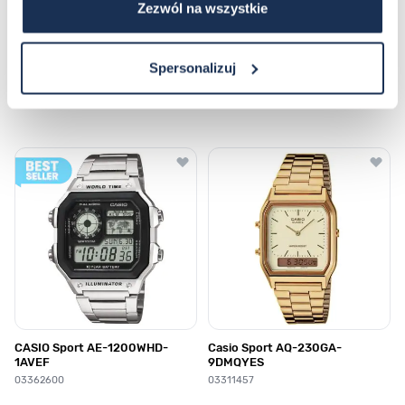
Zezwól na wszystkie
Spersonalizuj
Najczęściej kupowane
Poruszanie się po elementach karuzeli jest możliwe za pomocą klawis
Naciśnij, aby pominąć karuzelę
Naciśnij, aby przejść do nawigacji karuzeli
CASIO Sport AE-1200WHD-
Casio Sport AQ-230GA-
1AVEF
9DMQYES
03362600
03311457