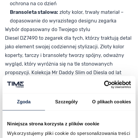
ochrona na co dzień
Bransoleta stalowa:
złoty kolor, trwały materiał –
dopasowanie do wyrazistego designu zegarka
Wybór dopasowany do Twojego stylu
Diesel DZ7490 to zegarek dla tych, którzy traktują detal
jako element swojej codziennej stylizacji. Złoty kolor
koperty, tarczy i bransolety tworzy spójny, odważny
wygląd, który wyróżnia się na tle stonowanych
propozycji. Kolekcja Mr Daddy Slim od Diesla od lat
przyciąga tych, którym zależy na wyrazistym, modnym
designie.
Połączenie stylu i funkcjonalności
Zgoda
Szczegóły
O plikach cookies
Diesel DZ7490 łączy charakterystyczny, szeroki design
z praktycznymi funkcjami chronografu i datownika,
Niniejsza strona korzysta z plików cookie
odpowiadając na potrzeby codziennego użytkowania.
Jeśli szukasz zegarka, który zwraca uwagę już przy
Wykorzystujemy pliki cookie do spersonalizowania treści