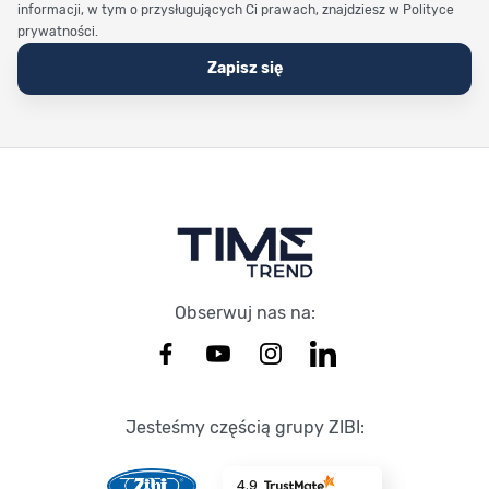
informacji, w tym o przysługujących Ci prawach, znajdziesz w Polityce
prywatności.
Zapisz się
Stopka Timetrend
Obserwuj nas na:
Jesteśmy częścią grupy ZIBI:
4.9