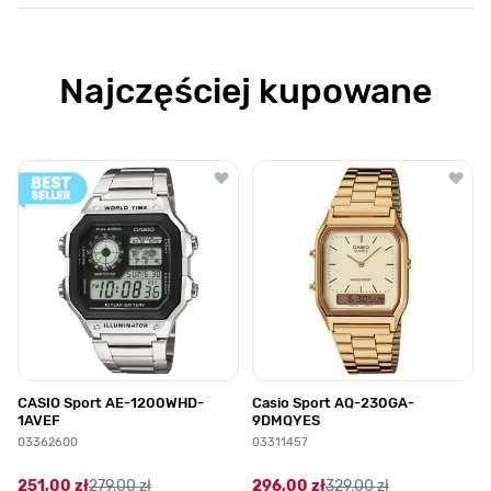
Najczęściej kupowane
Poruszanie się po elementach karuzeli jest możliwe za pomocą klawis
Naciśnij, aby pominąć karuzelę
Naciśnij, aby przejść do nawigacji karuzeli
CASIO Sport AE-1200WHD-
Casio Sport AQ-230GA-
1AVEF
9DMQYES
03362600
03311457
251,00 zł
279,00 zł
296,00 zł
329,00 zł