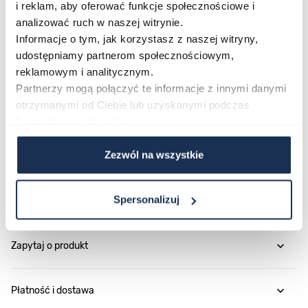
i reklam, aby oferować funkcje społecznościowe i
pierwszym spojrzeniu, ten model odpowie na Twoje
analizować ruch w naszej witrynie.
oczekiwania. Zamów Diesel Mr Daddy Slim DZ7490 i
Informacje o tym, jak korzystasz z naszej witryny,
wprowadź odważny akcent do swoich codziennych
udostępniamy partnerom społecznościowym,
stylizacji.
reklamowym i analitycznym.
Partnerzy mogą połączyć te informacje z innymi danymi
otrzymanymi od Ciebie lub uzyskanymi podczas
Parametry
korzystania z ich usług.
Zezwól na wszystkie
O marce
Spersonalizuj
Opinie
Zapytaj o produkt
Płatność i dostawa