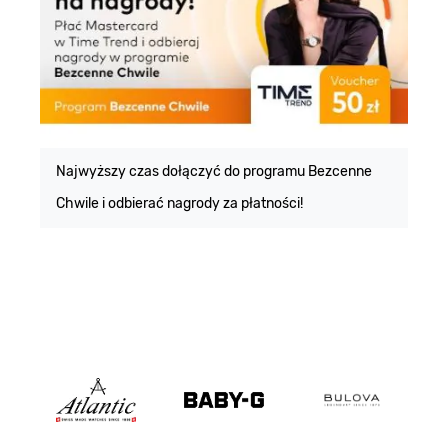
E
m
Najwyższy czas dołączyć do programu Bezcenne
Chwile i odbierać nagrody za płatności!