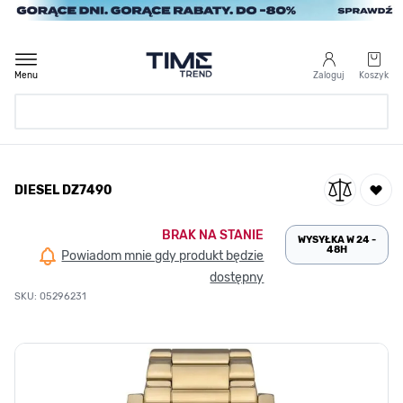
Przejdź do treści
Menu
Zaloguj
Koszyk
Strona Główna
DIESEL DZ7490
/
DIESEL DZ7490
BRAK NA STANIE
WYSYŁKA W 24 -
48H
Powiadom mnie gdy produkt będzie
dostępny
SKU: 05296231