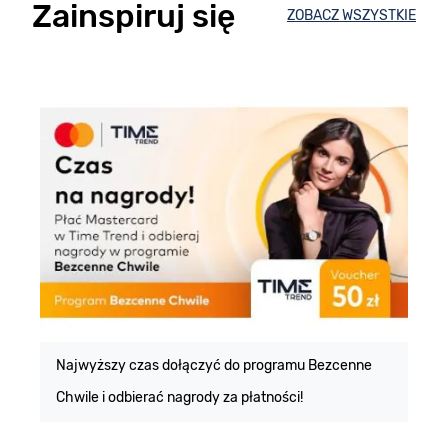
Zainspiruj się
ZOBACZ WSZYSTKIE
E
m
Najwyższy czas dołączyć do programu Bezcenne
Chwile i odbierać nagrody za płatności!