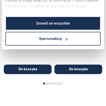
Partnerzy mogą połączyć te informacje z innymi danymi
otrzymanymi od Ciebie lub uzyskanymi podczas
korzystania z ich usług.
Zezwól na wszystkie
CASIO Sport AE-1200WHD-
Casio Sport AQ-230GA-
1AVEF
9DMQYES
03362600
03311457
Spersonalizuj
251,00 zł
279,00 zł
296,00 zł
329,00 zł
Do koszyka
Do koszyka