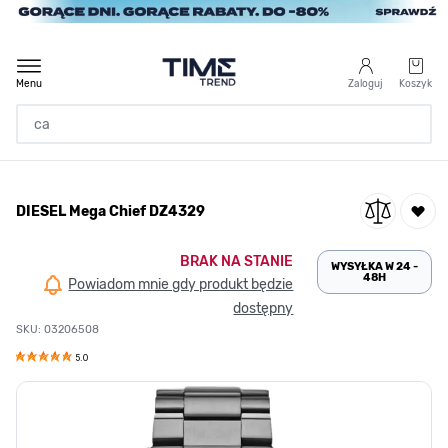
Przejdź do treści
Menu
Zaloguj
Koszyk
Strona Główna
DIESEL Mega Chief DZ4329
/
DIESEL Mega Chief DZ4329
BRAK NA STANIE
WYSYŁKA W 24 -
48H
Powiadom mnie gdy produkt będzie
dostępny
SKU: 03206508
5.0