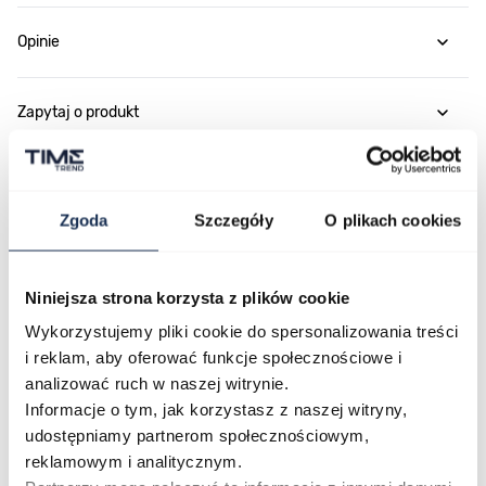
Opinie
Zapytaj o produkt
Płatność i dostawa
Zgoda
Szczegóły
O plikach cookies
Najczęściej kupowane
Niniejsza strona korzysta z plików cookie
Wykorzystujemy pliki cookie do spersonalizowania treści
i reklam, aby oferować funkcje społecznościowe i
Poruszanie się po elementach karuzeli jest możliwe za pomocą klawis
Naciśnij, aby pominąć karuzelę
Naciśnij, aby przejść do nawigacji karuzeli
analizować ruch w naszej witrynie.
Informacje o tym, jak korzystasz z naszej witryny,
udostępniamy partnerom społecznościowym,
reklamowym i analitycznym.