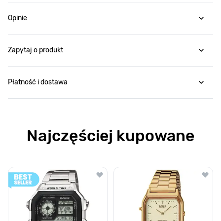
Opinie
Zapytaj o produkt
Płatność i dostawa
Najczęściej kupowane
Poruszanie się po elementach karuzeli jest możliwe za pomocą klawis
Naciśnij, aby pominąć karuzelę
Naciśnij, aby przejść do nawigacji karuzeli