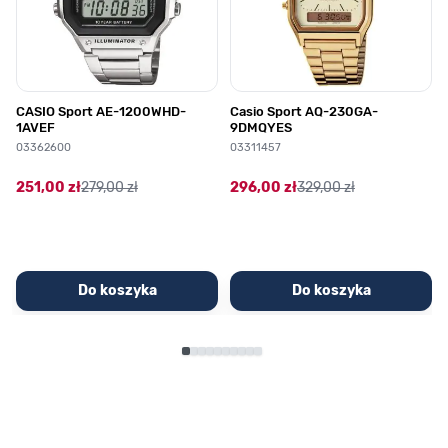
CASIO Sport AE-1200WHD-
Casio Sport AQ-230GA-
1AVEF
9DMQYES
03362600
03311457
251,00 zł
279,00 zł
296,00 zł
329,00 zł
Do koszyka
Do koszyka