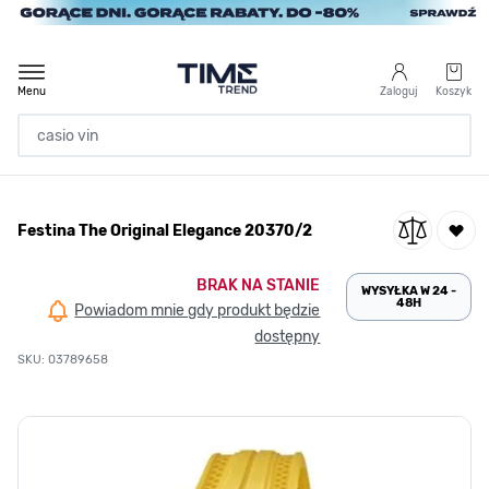
Przejdź do treści
Menu
Zaloguj
Koszyk
Strona Główna
Festina The Original Elegance 20370/2
/
Festina The Original Elegance 20370/2
BRAK NA STANIE
WYSYŁKA W 24 -
48H
Powiadom mnie gdy produkt będzie
dostępny
SKU: 03789658