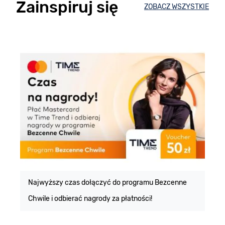
Zainspiruj się
ZOBACZ WSZYSTKIE
E
m
Najwyższy czas dołączyć do programu Bezcenne
Chwile i odbierać nagrody za płatności!