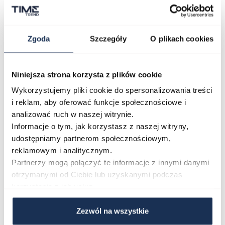
Kolor paska/bransolety
niebieski
Kod producenta
FC-245N4S6
Zgoda
Szczegóły
O plikach cookies
Niniejsza strona korzysta z plików cookie
O marce
Wykorzystujemy pliki cookie do spersonalizowania treści
i reklam, aby oferować funkcje społecznościowe i
analizować ruch w naszej witrynie.
Opinie
Informacje o tym, jak korzystasz z naszej witryny,
udostępniamy partnerom społecznościowym,
reklamowym i analitycznym.
Zapytaj o produkt
Partnerzy mogą połączyć te informacje z innymi danymi
otrzymanymi od Ciebie lub uzyskanymi podczas
Płatność i dostawa
korzystania z ich usług.
Zezwól na wszystkie