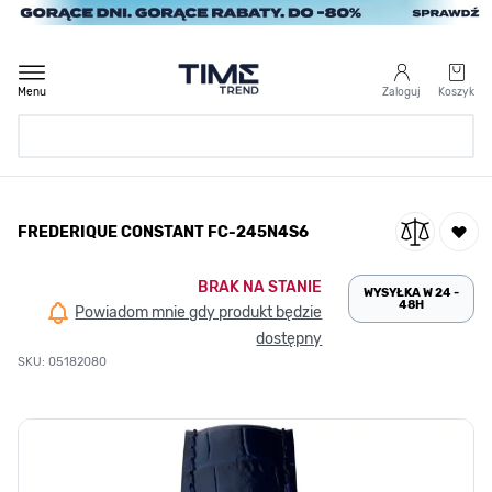
Przejdź do treści
Menu
Zaloguj
Koszyk
Strona Główna
FREDERIQUE CONSTANT FC-245N4S6
/
FREDERIQUE CONSTANT FC-245N4S6
BRAK NA STANIE
WYSYŁKA W 24 -
48H
Powiadom mnie gdy produkt będzie
dostępny
SKU: 05182080