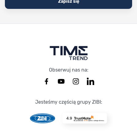
Zapisz się
Stopka Timetrend
Obserwuj nas na:
Jesteśmy częścią grupy ZIBI:
4.9
Na podstawie
8719
opinii
z całego okresu