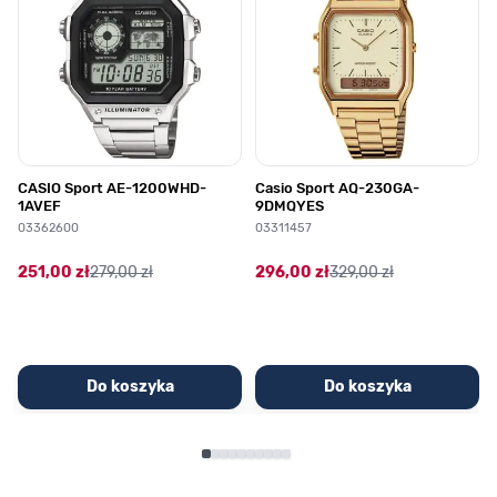
CASIO Sport AE-1200WHD-
Casio Sport AQ-230GA-
1AVEF
9DMQYES
03362600
03311457
251,00 zł
279,00 zł
296,00 zł
329,00 zł
Do koszyka
Do koszyka