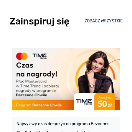
Zainspiruj się
ZOBACZ WSZYSTKIE
E
m
Najwyższy czas dołączyć do programu Bezcenne