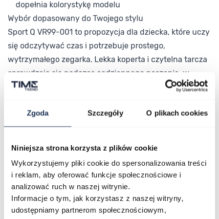
dopełnia kolorystykę modelu
Wybór dopasowany do Twojego stylu
Sport Q VR99-001 to propozycja dla dziecka, które uczy
się odczytywać czas i potrzebuje prostego,
wytrzymałego zegarka. Lekka koperta i czytelna tarcza
sprawdzają się podczas codziennego noszenia, w
szkole i na zabawie. Kolorowy pasek dopełnia całość
pogodnym akcentem.
Zgoda
Szczegóły
O plikach cookies
Połączenie stylu i funkcjonalności
Q&Q Sport Q VR99-001 łączy prostą obsługę, lekkość i
wytrzymałość w przystępnej cenie. Wybierz dziecięcy
Niniejsza strona korzysta z plików cookie
zegarek, który ułatwia naukę odczytu godziny i dobrze
Wykorzystujemy pliki cookie do spersonalizowania treści
znosi codzienne użytkowanie.
i reklam, aby oferować funkcje społecznościowe i
analizować ruch w naszej witrynie.
Informacje o tym, jak korzystasz z naszej witryny,
Parametry
udostępniamy partnerom społecznościowym,