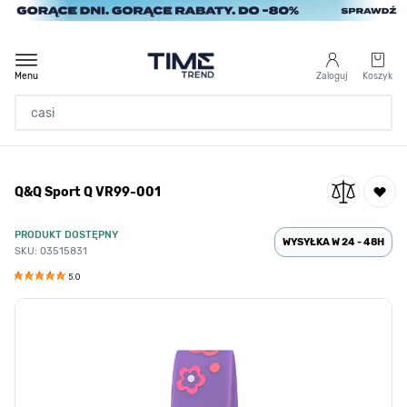
Przejdź do treści
Menu
Zaloguj
Koszyk
Strona Główna
Q&Q Sport Q VR99-001
/
Q&Q Sport Q VR99-001
PRODUKT DOSTĘPNY
WYSYŁKA W 24 - 48H
SKU: 03515831
5.0