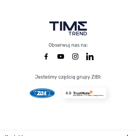
Stopka Timetrend
Obserwuj nas na:
Jesteśmy częścią grupy ZIBI:
4.9
Na podstawie
8708
opinii
z całego okresu