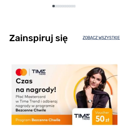
Zainspiruj się
ZOBACZ WSZYSTKIE
E