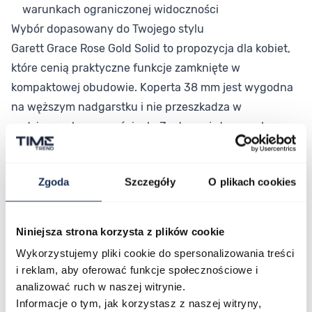
warunkach ograniczonej widoczności
Wybór dopasowany do Twojego stylu
Garett Grace Rose Gold Solid to propozycja dla kobiet,
które cenią praktyczne funkcje zamknięte w
kompaktowej obudowie. Koperta 38 mm jest wygodna
na węższym nadgarstku i nie przeszkadza w
codziennych czynnościach. Zestaw użytecznych
funkcji – alarm, stoper, timer i datownik – sprawia, że
zegarek realnie wspiera organizację dnia.
Zgoda
Szczegóły
O plikach cookies
Połączenie stylu i funkcjonalności
Garett Grace Rose Gold Solid to smartwatch, który łączy
nowoczesny design ze zbiorem praktycznych narzędzi
Niniejsza strona korzysta z plików cookie
przydatnych każdego dnia. Jeśli szukasz zegarka, który
Wykorzystujemy pliki cookie do spersonalizowania treści
wygląda spójnie i działa niezawodnie, sprawdź
i reklam, aby oferować funkcje społecznościowe i
dostępność modelu w naszym sklepie.
analizować ruch w naszej witrynie.
Informacje o tym, jak korzystasz z naszej witryny,