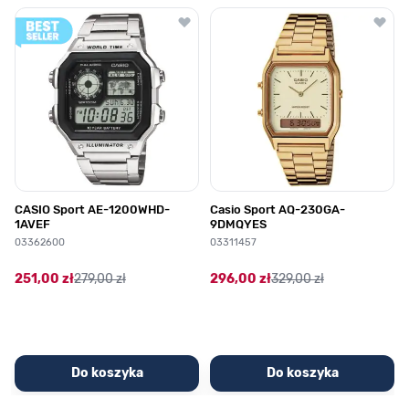
Poruszanie się po elementach karuzeli jest możliwe za pomocą klawis
Naciśnij, aby pominąć karuzelę
Naciśnij, aby przejść do nawigacji karuzeli
CASIO Sport AE-1200WHD-
Casio Sport AQ-230GA-
1AVEF
9DMQYES
03362600
03311457
251,00 zł
279,00 zł
296,00 zł
329,00 zł
Do koszyka
Do koszyka