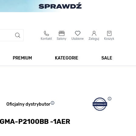
Kontakt
Salony
Ulubione
Zaloguj
Koszyk
PREMIUM
KATEGORIE
SALE
 Biżuteria
Pokaż podmenu dla kategorii Smartwatche
Pokaż podmenu dla kategorii Premium
Pokaż podmenu dla kateg
Pokaż 
Oficjalny dystrybutor
 GMA-P2100BB -1AER