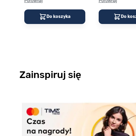
Porównaj
Porównaj
Do koszyka
Do kos
Zainspiruj się