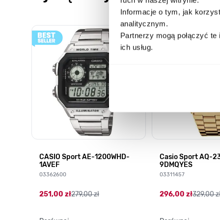
Informacje o tym, jak korzy
analitycznym.
Poruszanie się po elementach karuzeli jest możliwe za pomocą k
Naciśnij, aby pominąć karuzelę
Naciśnij, aby przejść do nawigacji karuzeli
Partnerzy mogą połączyć te 
ich usług.
CASIO Sport AE-1200WHD-
Casio Sport AQ-
1AVEF
9DMQYES
03362600
03311457
251,00 zł
279,00 zł
296,00 zł
329,00 z