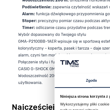
Wodoszczelność 200 m:
umożliwia nurkowanie 
Podświetlenie:
zapewnia czytelność wskazań 
Alarm:
funkcja dźwiękowego przypomnienia got
Stoper:
precyzyjny pomiar czasu podczas akty
Timer:
odliczanie czasu przydatne podczas tre
Wybór dopasowany do Twojego stylu
GMA-P2100BB-1AER wpisuje się w sportową este
kolorystyczny – koperta, pasek i tarcza – daje sze
alarm, czyni ten model praktycznym wyborem do
Połączenie stylu i funkcjonalności
CASIO G-SHOCK GMA-P2100BB-1AER to zegarek zb
Wodoszczelność 200 m, solidna koperta z tworzyw
Zgoda
użytkowania.
Niniejsza strona korzysta z
Wykorzystujemy pliki cookie 
Najczęściej kupowane
ruch w naszej witrynie.