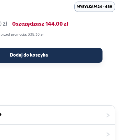
WYSYŁKA W 24 - 48H
 zł
Oszczędzasz
144,00 zł
 przed promocją:
335,30 zł
Dodaj do koszyka
>
ł
>