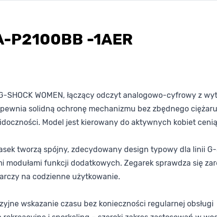
A-P2100BB -1AER
 G-SHOCK WOMEN, łączący odczyt analogowo-cyfrowy z wytr
apewnia solidną ochronę mechanizmu bez zbędnego ciężaru
oczności. Model jest kierowany do aktywnych kobiet cenią
asek tworzą spójny, zdecydowany design typowy dla linii 
 modułami funkcji dodatkowych. Zegarek sprawdza się zaró
tarczy na codzienne użytkowanie.
zyjne wskazanie czasu bez konieczności regularnej obsługi