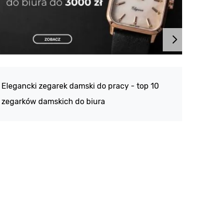
Atlan
188 -
Elegancki zegarek damski do pracy - top 10
kolek
zegarków damskich do biura