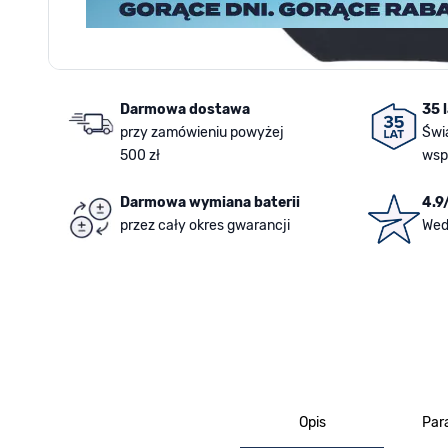
Darmowa dostawa
35 
przy zamówieniu powyżej
Świ
500 zł
wsp
Darmowa wymiana baterii
4.9
przez cały okres gwarancji
Wed
Opis
Par