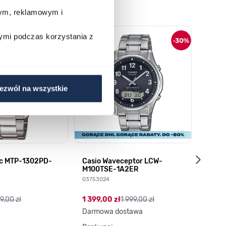
wym, reklamowym i
o nawigacji karuzeli za pomocą linka pomijającego.
ymi podczas korzystania z
ezwól na wszystkie
ic MTP-1302PD-
Casio Waveceptor LCW-
Q&Q S
M100TSE-1A2ER
035158
03753024
89,00
9,00 zł
1 399,00 zł
1 999,00 zł
Darmowa dostawa