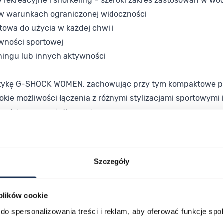
rekreacyjne i snorkeling – szeroki zakres zastosowań w wo
w warunkach ograniczonej widoczności
owa do użycia w każdej chwili
wności sportowej
ningu lub innych aktywności
tykę G-SHOCK WOMEN, zachowując przy tym kompaktowe pr
rokie możliwości łączenia z różnymi stylizacjami sportowymi 
 codziennego użytkowania.
udowany na sprawdzonej konstrukcji G-SHOCK z dostosow
a sztucznego i pełny zestaw funkcji sportowych składają s
Szczegóły
 plików cookie
do spersonalizowania treści i reklam, aby oferować funkcje sp