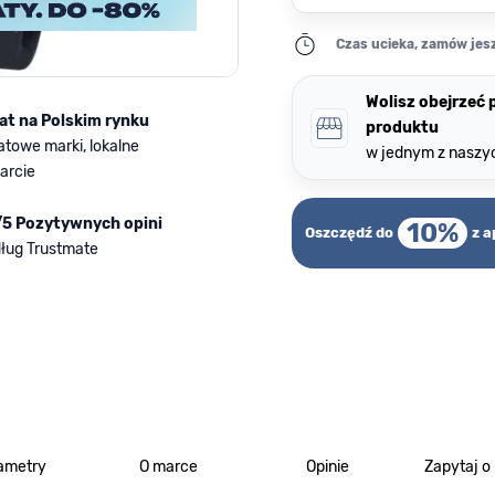
Czas ucieka, zamów jesz
Wolisz obejrzeć
lat na Polskim rynku
produktu
atowe marki, lokalne
w jednym z naszy
arcie
/5 Pozytywnych opini
10%
Oszczędź do
z a
ług Trustmate
ametry
O marce
Opinie
Zapytaj o