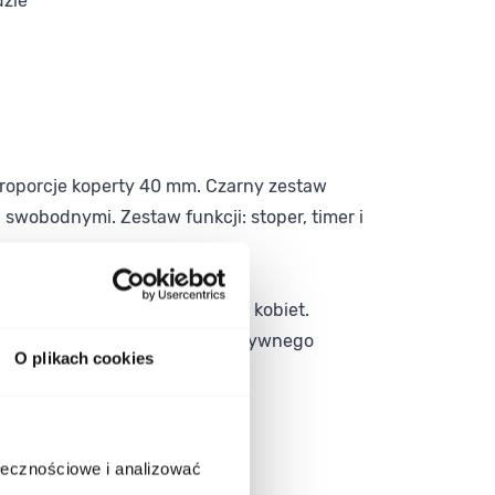
dzie
oporcje koperty 40 mm. Czarny zestaw
i swobodnymi. Zestaw funkcji: stoper, timer i
aniem do potrzeb aktywnych kobiet.
ię na produkt gotowy do intensywnego
O plikach cookies
ołecznościowe i analizować