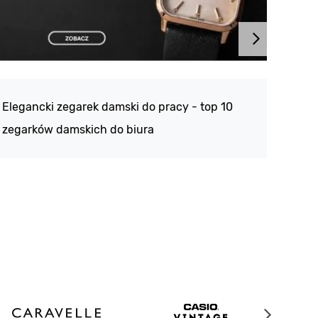
Atlan
188 -
Elegancki zegarek damski do pracy - top 10
kolek
zegarków damskich do biura