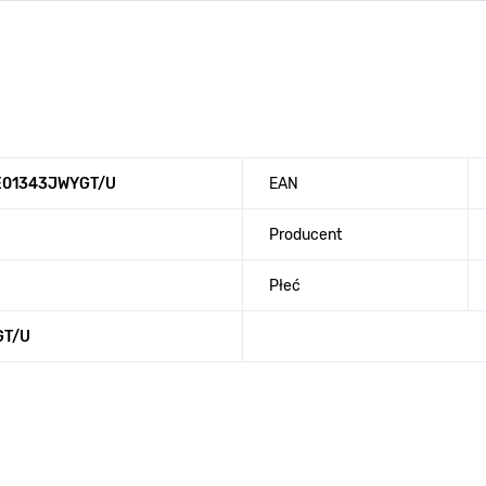
ME01343JWYGT/U
EAN
Producent
Płeć
GT/U