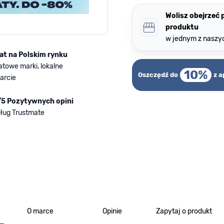
Wolisz obejrzeć
produktu
w jednym z naszy
lat na Polskim rynku
atowe marki, lokalne
10%
Oszczędź do
z a
arcie
/5 Pozytywnych opini
ług Trustmate
O marce
Opinie
Zapytaj o produkt