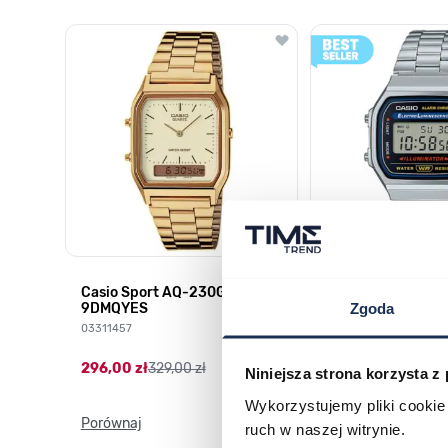
Poruszanie się po elementach karuzeli jest możliwe za pomocą k
Naciśnij, aby pominąć karuzelę
Naciśnij, aby przejść do nawigacji karuzeli
HD-
Casio Sport AQ-230GA-
CASIO Vintage A
Zgoda
9DMQYES
03378805
03311457
179,00 zł
199,00 zł
296,00 zł
329,00 zł
Niniejsza strona korzysta z
Wykorzystujemy pliki cookie 
Porównaj
Porównaj
ruch w naszej witrynie.