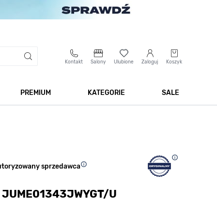
Kontakt
Salony
Ulubione
Zaloguj
Koszyk
PREMIUM
KATEGORIE
SALE
 Biżuteria
Pokaż podmenu dla kategorii Smartwatche
Pokaż podmenu dla kategorii Premium
Pokaż podmenu dla kateg
Pokaż 
utoryzowany sprzedawca
rs JUME01343JWYGT/U