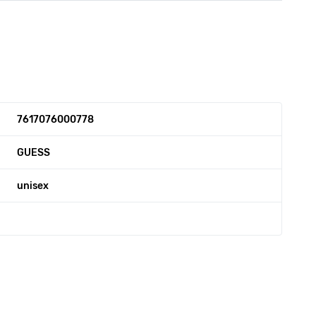
7617076000778
GUESS
unisex