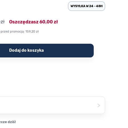
WYSYŁKA W 24 - 48H
zł
Oszczędzasz
60,00 zł
 przed promocją:
159,20 zł
Dodaj do koszyka
>
cze dziś!