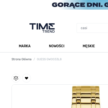
Przejdź do treści
MARKA
NOWOŚCI
MĘSKIE
Pokaż podmenu dla kategorii Marka
Po
Strona Główna
/
GUESS GW0033L8