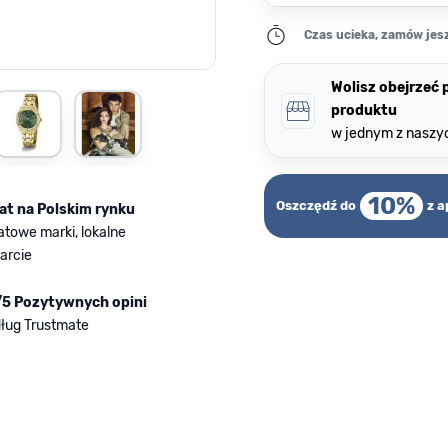
Czas ucieka, zamów jesz
Wolisz obejrzeć
rger image
View larger image
View larger image
produktu
w jednym z naszy
10%
Oszczędź do
z a
lat na Polskim rynku
atowe marki, lokalne
arcie
/5 Pozytywnych opini
ług Trustmate