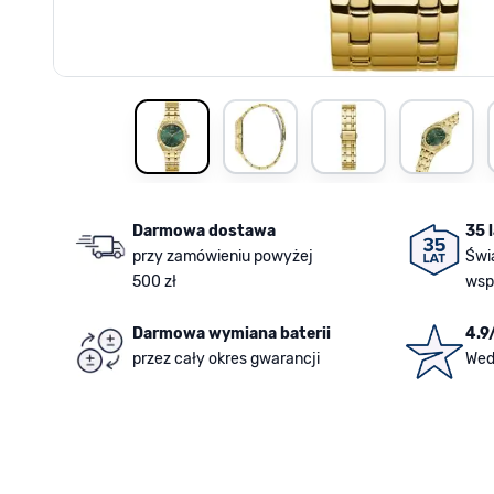
View larger image
View larger image
View larger image
View la
Darmowa dostawa
35 
przy zamówieniu powyżej
Świ
500 zł
wsp
Darmowa wymiana baterii
4.9
przez cały okres gwarancji
Wed