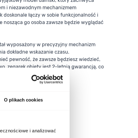
yjątkowy model damski, który zachwyca
em i niezawodnym mechanizmem
 doskonale łączy w sobie funkcjonalność i
 że nosząca go osoba zawsze będzie wyglądać
tał wyposażony w precyzyjny mechanizm
ia dokładne wskazanie czasu.
mieć pewność, że zawsze będziesz wiedzieć,
wo, zegarek objęty jest 2-letnią gwarancją, co
ość i ochronę.
O plikach cookies
ołecznościowe i analizować