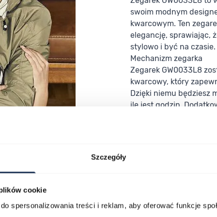
Zegarek GW0033L8 to w
swoim modnym design
kwarcowym. Ten zegarek
elegancję, sprawiając,
stylowo i być na czasie.
Mechanizm zegarka
Zegarek GW0033L8 zos
kwarcowy, który zapewn
Dzięki niemu będziesz 
ile jest godzin. Dodatko
daje Ci dodatkową pewn
Szczegóły
 plików cookie
do spersonalizowania treści i reklam, aby oferować funkcje sp