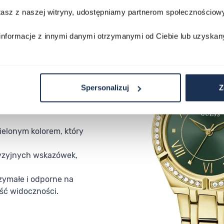
stasz z naszej witryny, udostępniamy partnerom społecznościo
informacje z innymi danymi otrzymanymi od Ciebie lub uzyskan
Spersonalizuj
Z
elonym kolorem, który
yzyjnych wskazówek,
rzymałe i odporne na
ść widoczności.