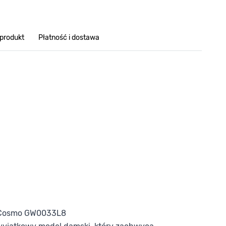
 produkt
Płatność i dostawa
 Cosmo GW0033L8