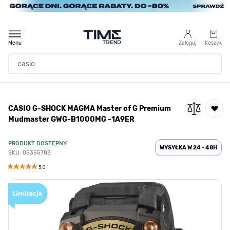
Przejdź do treści
Menu
Zaloguj
Koszyk
Strona Główna
CASIO G-SHOCK MAGMA Master of G Premium
/
CASIO G-SHOCK MAGMA Master of G Premium Mudmaster GWG-B1000M
Mudmaster GWG-B1000MG -1A9ER
PRODUKT DOSTĘPNY
WYSYŁKA W 24 - 48H
SKU: 05355783
5.0