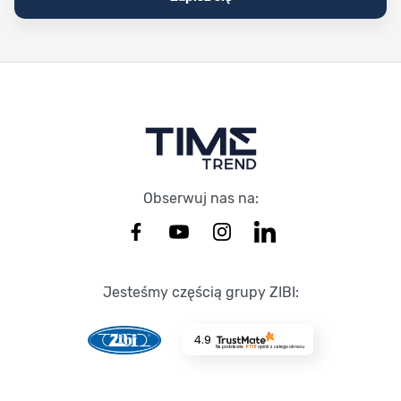
Stopka Timetrend
Obserwuj nas na:
Jesteśmy częścią grupy ZIBI:
4.9
Na podstawie
8716
opinii
z całego okresu