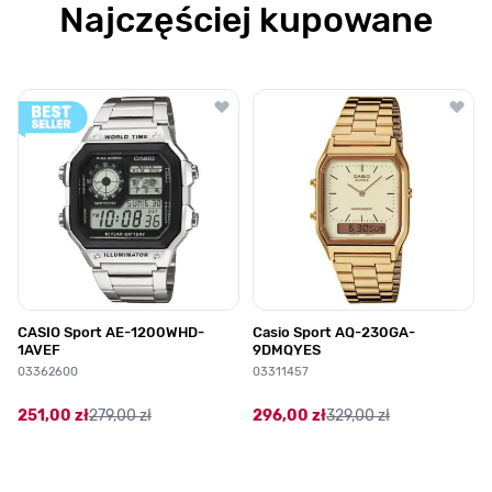
Najczęściej kupowane
Poruszanie się po elementach karuzeli jest możliwe za pomocą klawis
Naciśnij, aby pominąć karuzelę
Naciśnij, aby przejść do nawigacji karuzeli
CASIO Sport AE-1200WHD-
Casio Sport AQ-230GA-
1AVEF
9DMQYES
03362600
03311457
251,00 zł
279,00 zł
296,00 zł
329,00 zł