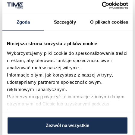
Wybór dopasowany do Twojego stylu
GWG-B1000MG -1A9ER to model dla tych, którzy
potrzebują zegarka gotowego do pracy zarówno w
Zgoda
Szczegóły
O plikach cookies
trudnym terenie, jak i podczas intensywnych
aktywności plenerowych. Brązowa tarcza i czarna
konstrukcja z żywicy wyróżniają ten wariant spośród
Niniejsza strona korzysta z plików cookie
innych zegarków z serii Mudmaster. Zasilanie solarne i
Wykorzystujemy pliki cookie do spersonalizowania treści
wodoszczelność 200 m sprawiają, że zegarek jest
i reklam, aby oferować funkcje społecznościowe i
analizować ruch w naszej witrynie.
przygotowany na różnorodne scenariusze użytkowania
Informacje o tym, jak korzystasz z naszej witryny,
bez kompromisów.
udostępniamy partnerom społecznościowym,
Połączenie stylu i funkcjonalności
reklamowym i analitycznym.
G-Shock Mudmaster GWG-B1000MG łączy twardą
Partnerzy mogą połączyć te informacje z innymi danymi
konstrukcję taktyczną z technologią solarną i szkłem
otrzymanymi od Ciebie lub uzyskanymi podczas
szafirowym, tworząc zestaw funkcji odpowiedni dla
korzystania z ich usług.
wymagających użytkowników. Jeśli szukasz zegarka o
Zezwól na wszystkie
sprawdzonej odporności, dużej kopercie i