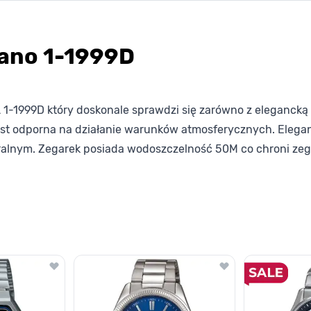
ano 1-1999D
-1999D który doskonale sprawdzi się zarówno z elegancką kr
 jest odporna na działanie warunków atmosferycznych. Elega
eralnym. Zegarek posiada wodoszczelność 50M co chroni ze
lawisza tabulacji. Możesz pominąć karuzelę lub przejść bezpośrednio d