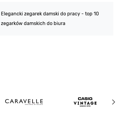
188 -
Elegancki zegarek damski do pracy - top 10
kolek
zegarków damskich do biura