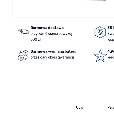
Darmowa dostawa
35 
przy zamówieniu powyżej
Świ
500 zł
wsp
Darmowa wymiana baterii
4.9
przez cały okres gwarancji
Wed
Opis
Par