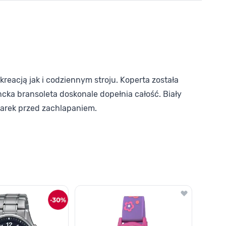
eacją jak i codziennym stroju. Koperta została
ncka bransoleta doskonale dopełnia całość. Biały
garek przed zachlapaniem.
o nawigacji karuzeli za pomocą linka pomijającego.