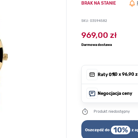
BRAK NA STANIE
SKU: 03594582
969,00 zł
Darmowa dostawa
, 10 x
96,90 z
Raty 0%
Negocjacja ceny
Produkt niedostępny
10%
Oszczędź do
z a