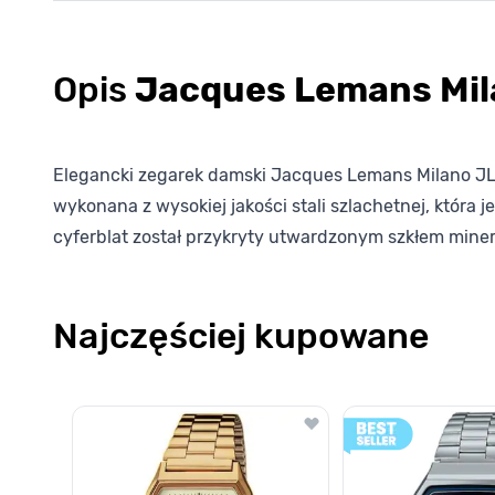
Opis
Jacques Lemans Mil
Elegancki zegarek damski Jacques Lemans Milano JL 1
wykonana z wysokiej jakości stali szlachetnej, która
cyferblat został przykryty utwardzonym szkłem min
Najczęściej kupowane
Poruszanie się po elementach karuzeli jest możliwe za pomocą k
Naciśnij, aby pominąć karuzelę
Naciśnij, aby przejść do nawigacji karuzeli