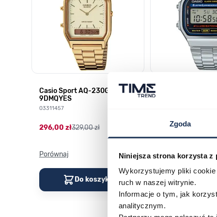
HD-
Casio Sport AQ-230GA-
CASIO Vintage A
9DMQYES
03378805
03311457
179,00 zł
199,00 zł
Zgoda
296,00 zł
329,00 zł
Porównaj
Porównaj
Niniejsza strona korzysta z
Wykorzystujemy pliki cookie 
Do koszyka
Do kos
ruch w naszej witrynie.
Informacje o tym, jak korzy
analitycznym.