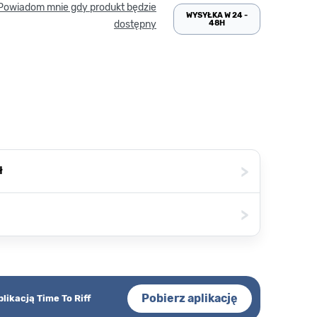
Powiadom mnie gdy produkt będzie
WYSYŁKA W 24 -
48H
dostępny
>
ł
>
Pobierz aplikację
plikacją Time To Riff