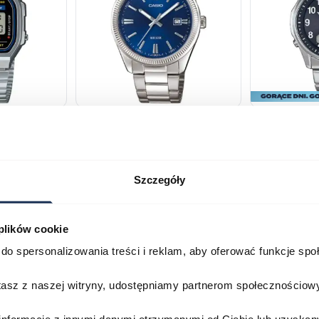
168WA-1YES
Casio Classic MTP-1302PD-
Casio Wave
2AVEF
M100TSE-1
03709069
03753024
Szczegóły
269,00 zł
299,00 zł
1 399,00 zł
Darmowa do
Porównaj
Porównaj
 plików cookie
do spersonalizowania treści i reklam, aby oferować funkcje sp
zyka
Do koszyka
D
stasz z naszej witryny, udostępniamy partnerom społecznościo