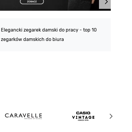
Atlan
188 -
Elegancki zegarek damski do pracy - top 10
kolek
zegarków damskich do biura