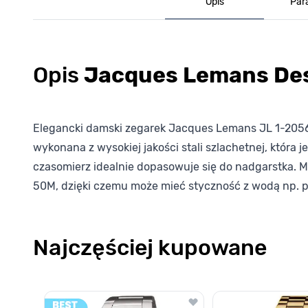
Opis
Par
Opis
Jacques Lemans De
Elegancki damski zegarek Jacques Lemans JL 1-2056A,
wykonana z wysokiej jakości stali szlachetnej, która
czasomierz idealnie dopasowuje się do nadgarstka. 
50M, dzięki czemu może mieć styczność z wodą np. p
Najczęściej kupowane
Poruszanie się po elementach karuzeli jest możliwe za pomocą k
Naciśnij, aby pominąć karuzelę
Naciśnij, aby przejść do nawigacji karuzeli