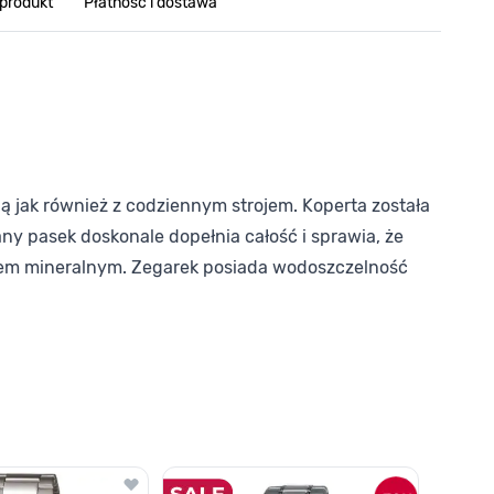
 produkt
Płatność i dostawa
 jak również z codziennym strojem. Koperta została
ny pasek doskonale dopełnia całość i sprawia, że
kłem mineralnym. Zegarek posiada wodoszczelność
o nawigacji karuzeli za pomocą linka pomijającego.