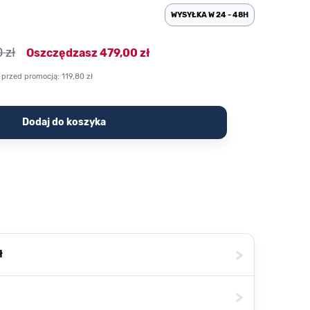
WYSYŁKA W 24 - 48H
 zł
Oszczędzasz
479,00 zł
 przed promocją:
119,80 zł
Dodaj do koszyka
>
ł
>