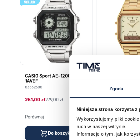
CASIO Sport AE-1200WHD-
Casio Sport AQ-
1AVEF
9DMQYES
03362600
03311457
Zgoda
251,00 zł
279,00 zł
296,00 zł
329,00 z
Niniejsza strona korzysta z
Porównaj
Porównaj
Wykorzystujemy pliki cookie 
ruch w naszej witrynie.
Do koszyka
Do kos
Informacje o tym, jak korzy