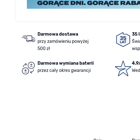
Darmowa dostawa
35 
przy zamówieniu powyżej
Świ
500 zł
wsp
Darmowa wymiana baterii
4.9
przez cały okres gwarancji
Wed