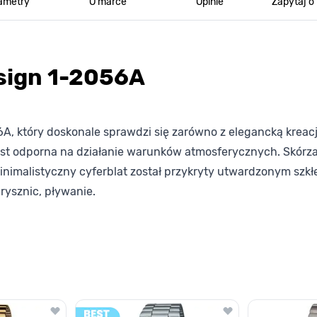
ametry
O marce
Opinie
Zapytaj o
sign 1-2056A
 który doskonale sprawdzi się zarówno z elegancką kreacją
 jest odporna na działanie warunków atmosferycznych. Skórza
Minimalistyczny cyferblat został przykryty utwardzonym sz
rysznic, pływanie.
lawisza tabulacji. Możesz pominąć karuzelę lub przejść bezpośrednio d