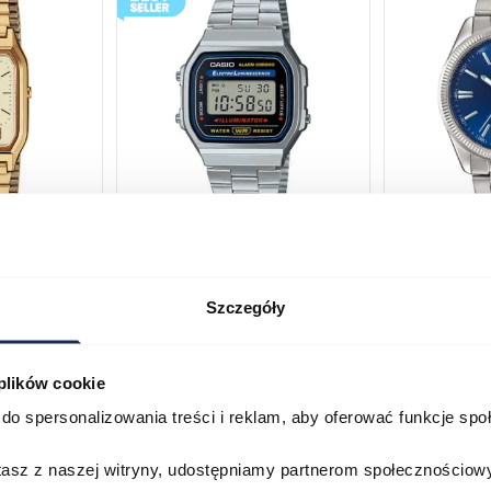
230GA-
CASIO Vintage A168WA-1YES
Casio Class
2AVEF
03378805
Szczegóły
03709069
179,00 zł
199,00 zł
ł
269,00 zł
29
 plików cookie
Porównaj
Porównaj
do spersonalizowania treści i reklam, aby oferować funkcje sp
zyka
Do koszyka
D
stasz z naszej witryny, udostępniamy partnerom społecznościo