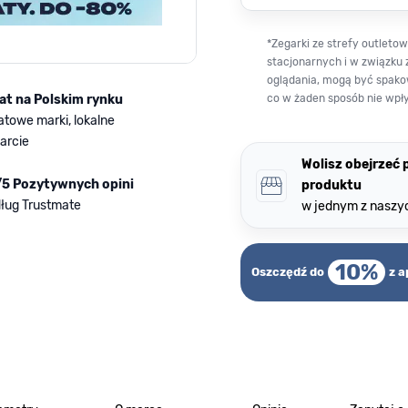
*Zegarki ze strefy outlet
stacjonarnych i w związku 
oglądania, mogą być spako
lat na Polskim rynku
co w żaden sposób nie wpł
atowe marki, lokalne
arcie
Wolisz obejrzeć
/5 Pozytywnych opini
produktu
ług Trustmate
w jednym z naszy
10%
Oszczędź do
z a