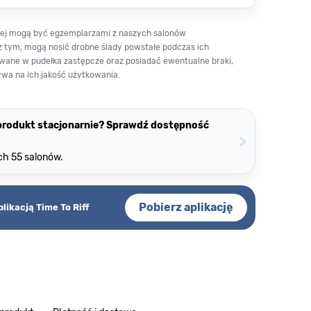
owej mogą być egzemplarzami z naszych salonów
z tym, mogą nosić drobne ślady powstałe podczas ich
wane w pudełka zastępcze oraz posiadać ewentualne braki,
ywa na ich jakość użytkowania.
 produkt stacjonarnie? Sprawdź dostępność
>
ch 55 salonów.
Pobierz aplikację
plikacją Time To Riff