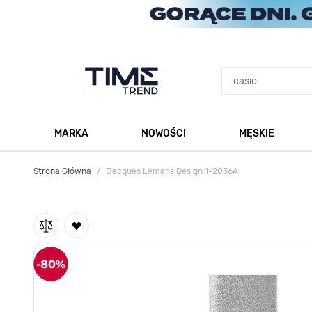
Przejdź do treści
MARKA
NOWOŚCI
MĘSKIE
Pokaż podmenu dla kategorii Marka
Po
Strona Główna
/
Jacques Lemans Design 1-2056A