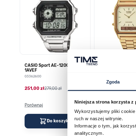
H-
CASIO Sport AE-1200WHD-
Casio Sport AQ-
1AVEF
9DMQYES
03362600
03311457
Zgoda
251,00 zł
279,00 zł
296,00 zł
329,00 z
Niniejsza strona korzysta z
Porównaj
Porównaj
Wykorzystujemy pliki cookie 
ruch w naszej witrynie.
Do koszyka
Do kos
Informacje o tym, jak korzy
analitycznym.