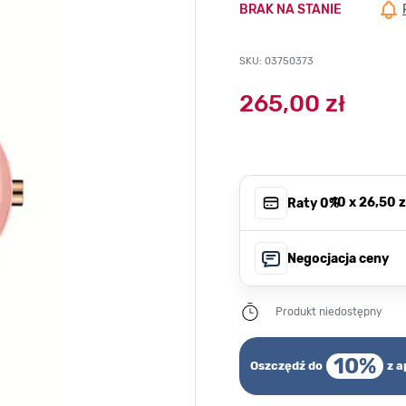
BRAK NA STANIE
SKU: 03750373
265,00 zł
, 10 x
26,50 z
Raty 0%
Negocjacja ceny
Produkt niedostępny
10%
Oszczędź do
z a