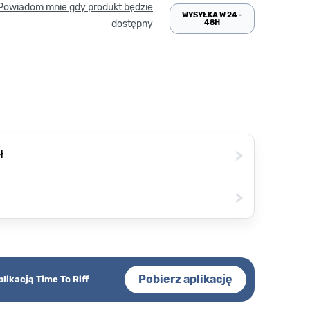
Powiadom mnie gdy produkt będzie
WYSYŁKA W 24 -
48H
dostępny
>
ł
>
Pobierz aplikację
plikacją Time To Riff