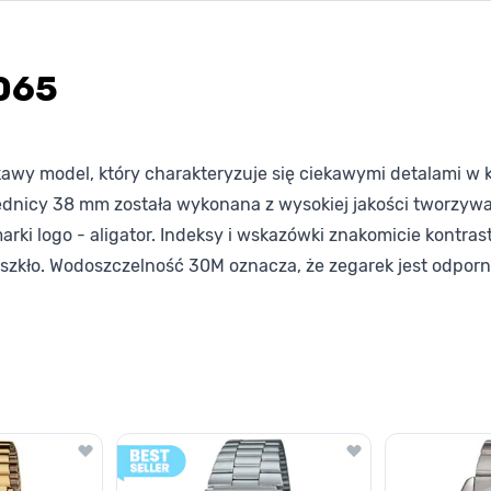
065
wy model, który charakteryzuje się ciekawymi detalami w k
dnicy 38 mm została wykonana z wysokiej jakości tworzywa
rki logo - aligator. Indeksy i wskazówki znakomicie kontrast
 szkło. Wodoszczelność 30M oznacza, że zegarek jest odpor
lawisza tabulacji. Możesz pominąć karuzelę lub przejść bezpośrednio d