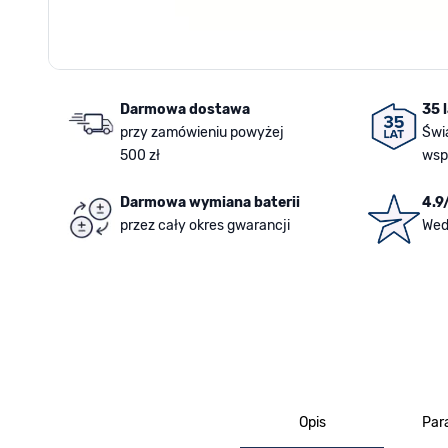
Darmowa dostawa
35 
przy zamówieniu powyżej
Świ
500 zł
wsp
Darmowa wymiana baterii
4.9
przez cały okres gwarancji
Wed
Opis
Par