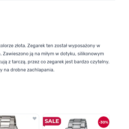
olorze złota. Zegarek ten został wyposażony w
. Zawieszono ją na miłym w dotyku, silikonowym
ują z tarczą, przez co zegarek jest bardzo czytelny.
ny na drobne zachlapania.
o nawigacji karuzeli za pomocą linka pomijającego.