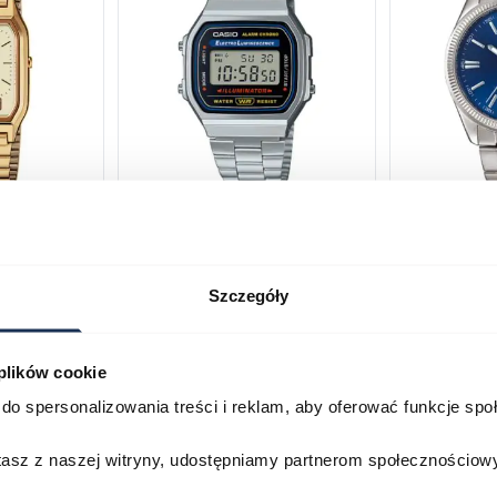
230GA-
CASIO Vintage A168WA-1YES
Casio Clas
2AVEF
03378805
03709069
Szczegóły
179,00 zł
199,00 zł
ł
269,00 zł
29
 plików cookie
Porównaj
Porównaj
do spersonalizowania treści i reklam, aby oferować funkcje sp
zyka
Do koszyka
D
stasz z naszej witryny, udostępniamy partnerom społecznościo