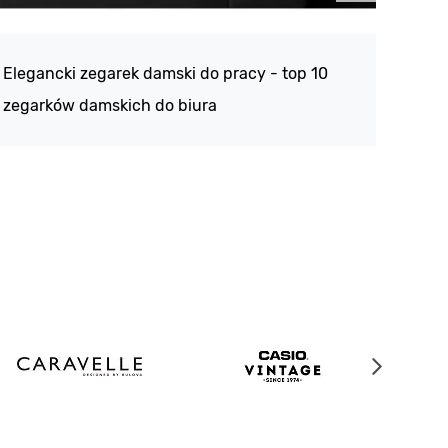
Atlan
188 -
Elegancki zegarek damski do pracy - top 10
kolek
zegarków damskich do biura