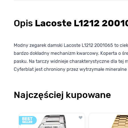
Opis
Lacoste L1212 2001
Modny zegarek damski Lacoste L1212 2001065 to cieka
bardzo dokładny mechanizm kwarcowy. Koperta o śre
pasku. Na tarczy widnieje charakterystyczne dla tej ma
Cyferblat jest chroniony przez wytrzymałe mineralne
Najczęściej kupowane
Poruszanie się po elementach karuzeli jest możliwe za pomocą k
Naciśnij, aby pominąć karuzelę
Naciśnij, aby przejść do nawigacji karuzeli