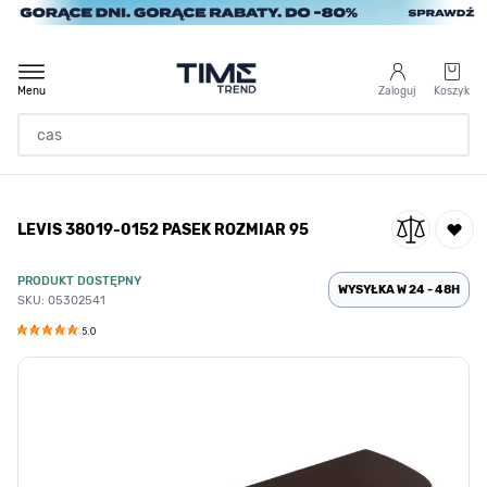
Przejdź do treści
Menu
Zaloguj
Koszyk
Strona Główna
LEVIS 38019-0152 PASEK ROZMIAR 95
/
LEVIS 38019-0152 PASEK ROZMIAR 95
PRODUKT DOSTĘPNY
WYSYŁKA W 24 - 48H
SKU: 05302541
5.0