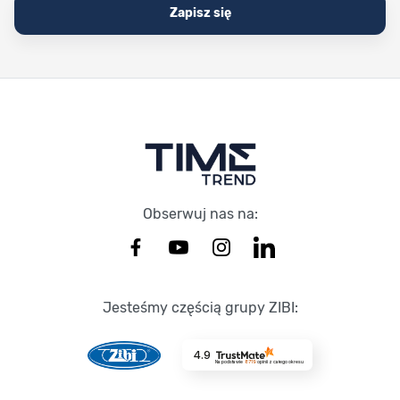
Zapisz się
Stopka Timetrend
Obserwuj nas na:
Jesteśmy częścią grupy ZIBI:
4.9
Na podstawie
8719
opinii
z całego okresu