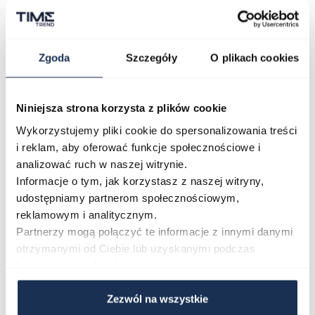
Model SEINE METAL charakteryzuje się
minimalistycznym designem z eleganckim
wykończeniem i
solidną klamrą
. To pasek, który
Zgoda
Szczegóły
O plikach cookies
doskonale sprawdzi się zarówno w codziennych
stylizacjach, jak i w półformalnych zestawach.
Niniejsza strona korzysta z plików cookie
Parametry
Wykorzystujemy pliki cookie do spersonalizowania treści
i reklam, aby oferować funkcje społecznościowe i
analizować ruch w naszej witrynie.
Opinie
Informacje o tym, jak korzystasz z naszej witryny,
udostępniamy partnerom społecznościowym,
reklamowym i analitycznym.
Zapytaj o produkt
Partnerzy mogą połączyć te informacje z innymi danymi
otrzymanymi od Ciebie lub uzyskanymi podczas
Płatność i dostawa
korzystania z ich usług.
Zezwól na wszystkie