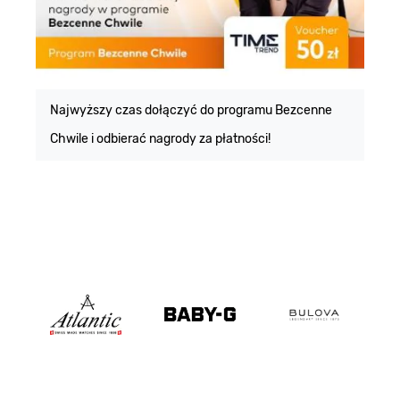
E
m
Najwyższy czas dołączyć do programu Bezcenne
Chwile i odbierać nagrody za płatności!