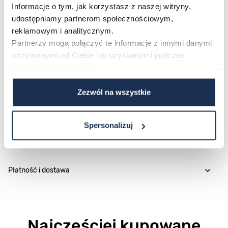
sklepie i wybierz zegarek, który służy przez lata.
Informacje o tym, jak korzystasz z naszej witryny,
udostępniamy partnerom społecznościowym,
reklamowym i analitycznym.
Parametry
Partnerzy mogą połączyć te informacje z innymi danymi
otrzymanymi od Ciebie lub uzyskanymi podczas
korzystania z ich usług.
O marce
Zezwól na wszystkie
Opinie
Spersonalizuj
Zapytaj o produkt
Płatność i dostawa
Najczęściej kupowane