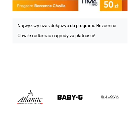
E
m
Najwyższy czas dołączyć do programu Bezcenne
Chwile i odbierać nagrody za płatności!