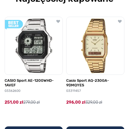
Poruszanie się po elementach karuzeli jest możliwe za pomocą klawis
Naciśnij, aby pominąć karuzelę
Naciśnij, aby przejść do nawigacji karuzeli
CASIO Sport AE-1200WHD-
Casio Sport AQ-230GA-
1AVEF
9DMQYES
03362600
03311457
251,00 zł
279,00 zł
296,00 zł
329,00 zł