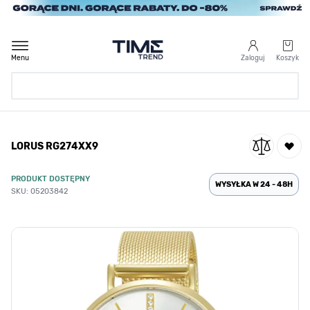
Przejdź do treści
Menu
Zaloguj
Koszyk
Strona Główna
LORUS RG274XX9
/
LORUS RG274XX9
PRODUKT DOSTĘPNY
WYSYŁKA W 24 - 48H
SKU: 05203842