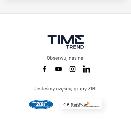
Stopka Timetrend
Obserwuj nas na:
Jesteśmy częścią grupy ZIBI:
4.9
Na podstawie
8712
opinii
z całego okresu