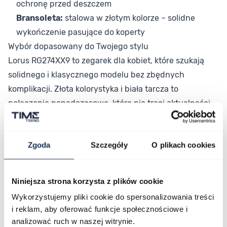
ochronę przed deszczem
Bransoleta:
stalowa w złotym kolorze – solidne
wykończenie pasujące do koperty
Wybór dopasowany do Twojego stylu
Lorus RG274XX9 to zegarek dla kobiet, które szukają
solidnego i klasycznego modelu bez zbędnych
komplikacji. Złota kolorystyka i biała tarcza to
połączenie ponadczasowe, które nie traci aktualności
niezależnie od sezonu. Przystępna cena i jakość
wykonania sprawiają, że to praktyczny wybór na co
Zgoda
Szczegóły
O plikach cookies
dzień.
Połączenie stylu i funkcjonalności
Lorus RG274XX9 łączy klasyczny design ze
Niniejsza strona korzysta z plików cookie
sprawdzonym mechanizmem kwarcowym i trwałymi
Wykorzystujemy pliki cookie do spersonalizowania treści
materiałami, oferując niezawodność w codziennym
i reklam, aby oferować funkcje społecznościowe i
użytkowaniu. Sprawdź dostępność modelu w naszym
analizować ruch w naszej witrynie.