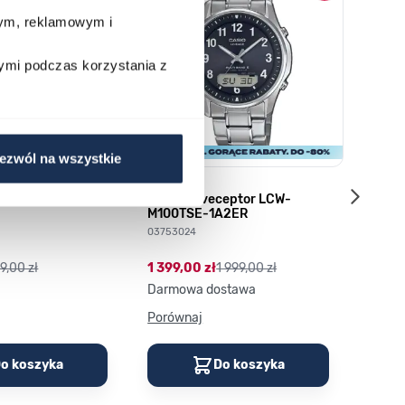
wym, reklamowym i
ymi podczas korzystania z
ezwól na wszystkie
ic MTP-1302PD-
Casio Waveceptor LCW-
Q&Q S
M100TSE-1A2ER
035158
03753024
89,00
9,00 zł
1 399,00 zł
1 999,00 zł
Darmowa dostawa
Porównaj
Porów
o koszyka
Do koszyka