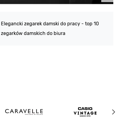
Atlan
188 -
Elegancki zegarek damski do pracy - top 10
kolek
zegarków damskich do biura