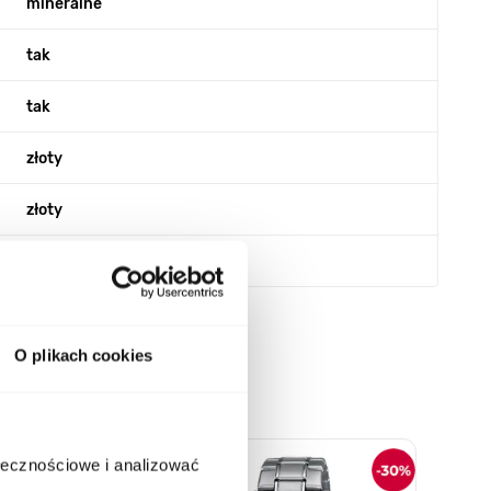
mineralne
tak
tak
złoty
złoty
O plikach cookies
o nawigacji karuzeli za pomocą linka pomijającego.
ołecznościowe i analizować