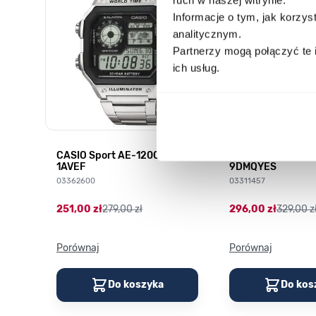
Informacje o tym, jak korzy
analitycznym.
Partnerzy mogą połączyć te 
ich usług.
CASIO Sport AE-1200WHD-
Casio Sport AQ-
1AVEF
9DMQYES
03362600
03311457
251,00 zł
279,00 zł
296,00 zł
329,00 z
Porównaj
Porównaj
Do koszyka
Do kos