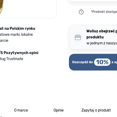
*Produkt dostępn
lat na Polskim rynku
Wolisz obejrzeć
atowe marki, lokalne
produktu
arcie
w jednym z naszy
/5 Pozytywnych opini
ług Trustmate
10%
Oszczędź do
z a
O marce
Opinie
Zapytaj o produkt