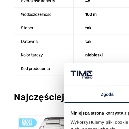
Szerokość koperty
45
Wodoszczelność
100 m
Stoper
tak
Datownik
tak
Kolor tarczy
niebieski
Kod producenta
L18802/3
Najczęściej kupowane
Zgoda
Niniejsza strona korzysta z
Poruszanie się po elementach karuzeli jest możliwe za pomocą k
Naciśnij, aby pominąć karuzelę
Naciśnij, aby przejść do nawigacji karuzeli
Wykorzystujemy pliki cookie 
ruch w naszej witrynie.