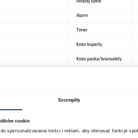
Rodzaj szkła
Alarm
Timer
Kolor koperty
Kolor paska/bransolety
Szczegóły
 plików cookie
lawisza tabulacji. Możesz pominąć karuzelę lub przejść bezpośrednio d
do spersonalizowania treści i reklam, aby oferować funkcje sp