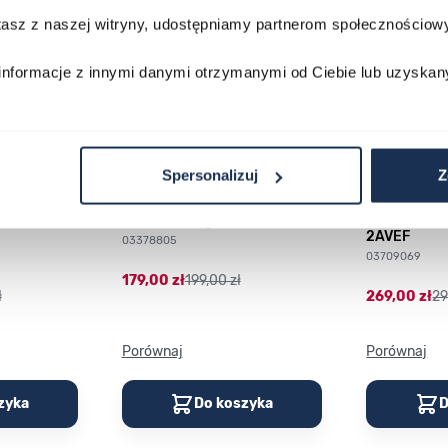
stasz z naszej witryny, udostępniamy partnerom społecznościo
informacje z innymi danymi otrzymanymi od Ciebie lub uzyskan
Spersonalizuj
Z
230GA-
CASIO Vintage A168WA-1YES
Casio Class
2AVEF
03378805
03709069
179,00 zł
199,00 zł
ł
269,00 zł
29
Porównaj
Porównaj
zyka
Do koszyka
D