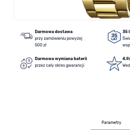
Darmowa dostawa
35 
przy zamówieniu powyżej
Świ
500 zł
wsp
Darmowa wymiana baterii
4.9
przez cały okres gwarancji
Wed
Parametry