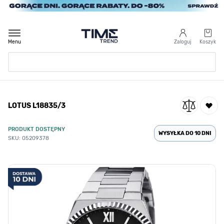
Przejdź do treści
Menu
Zaloguj
Koszyk
Strona Główna
LOTUS L18835/3
/
LOTUS L18835/3
PRODUKT DOSTĘPNY
WYSYŁKA DO 10 DNI
SKU: 05209378