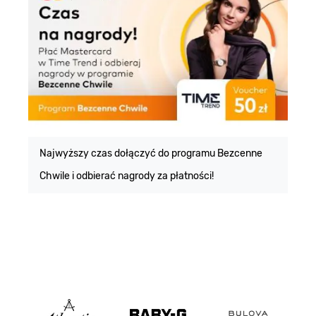
E
m
Najwyższy czas dołączyć do programu Bezcenne
Chwile i odbierać nagrody za płatności!