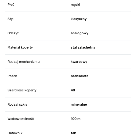
Płeć
męski
Styl
klasyczny
Odczyt
analogowy
Materiał koperty
stal szlachetna
Rodzaj mechanizmu
kwarcowy
Pasek
bransoleta
Szerokość koperty
40
Rodzaj szkła
mineralne
Wodoszczelność
100 m
Datownik
tak