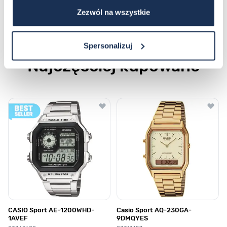
Płatność i dostawa
Zezwól na wszystkie
Spersonalizuj
Najczęściej kupowane
Poruszanie się po elementach karuzeli jest możliwe za pomocą klawis
Naciśnij, aby pominąć karuzelę
Naciśnij, aby przejść do nawigacji karuzeli
CASIO Sport AE-1200WHD-
Casio Sport AQ-230GA-
1AVEF
9DMQYES