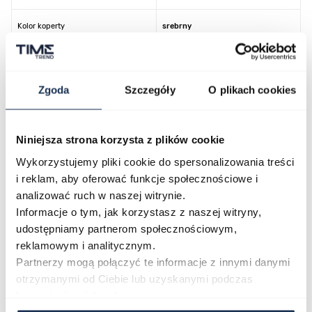
Kolor koperty
srebrny
Kolor tarczy
czarny
Zgoda
Szczegóły
O plikach cookies
Kolor paska/bransolety
srebrny
Kod producenta
L18835/3
Niniejsza strona korzysta z plików cookie
Wykorzystujemy pliki cookie do spersonalizowania treści
i reklam, aby oferować funkcje społecznościowe i
O marce
analizować ruch w naszej witrynie.
Informacje o tym, jak korzystasz z naszej witryny,
udostępniamy partnerom społecznościowym,
Opinie
reklamowym i analitycznym.
Partnerzy mogą połączyć te informacje z innymi danymi
otrzymanymi od Ciebie lub uzyskanymi podczas
Zapytaj o produkt
korzystania z ich usług.