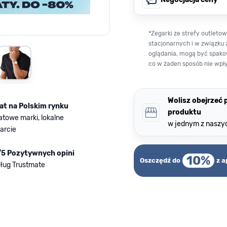
*Zegarki ze strefy outlet
stacjonarnych i w związku 
rger image
View larger image
oglądania, mogą być spako
co w żaden sposób nie wpł
Wolisz obejrzeć
lat na Polskim rynku
produktu
atowe marki, lokalne
w jednym z naszy
arcie
/5 Pozytywnych opini
10%
Oszczędź do
z a
ług Trustmate