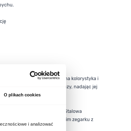
pychu.
cję
ement całej stylizacji. Srebrna kolorystyka i
ownik wzbogacają design tarczy, nadając jej
O plikach cookies
 odpowiednimi na każdy dzień. Stalowa
el, jeśli zależy Ci na eleganckim zegarku z
ołecznościowe i analizować