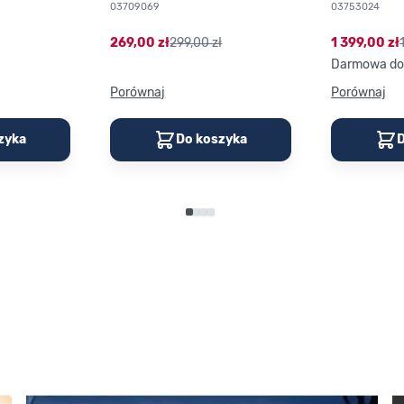
03709069
03753024
269,00 zł
299,00 zł
1 399,00 zł
Darmowa do
Porównaj
Porównaj
zyka
Do koszyka
D