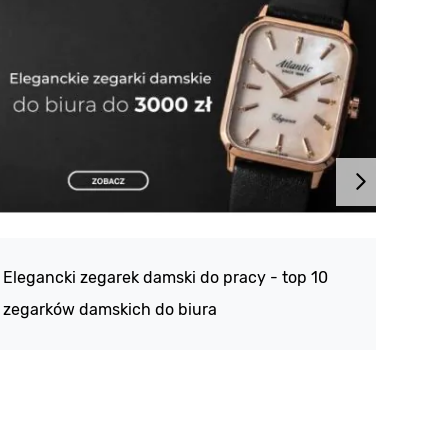
Atlan
188 -
Elegancki zegarek damski do pracy - top 10
kolek
zegarków damskich do biura