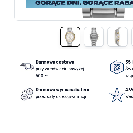
View larger image
View larger image
View la
Darmowa dostawa
35 
przy zamówieniu powyżej
Świ
500 zł
wsp
Darmowa wymiana baterii
4.9
przez cały okres gwarancji
Wed