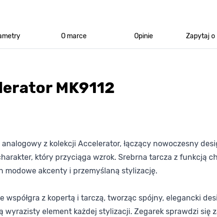
ametry
O marce
Opinie
Zapytaj o
lerator MK9112
 analogowy z kolekcji Accelerator, łączący nowoczesny desi
arakter, który przyciąga wzrok. Srebrna tarcza z funkcją ch
h modowe akcenty i przemyślaną stylizację.
ie współgra z kopertą i tarczą, tworząc spójny, elegancki de
yrazisty element każdej stylizacji. Zegarek sprawdzi się z