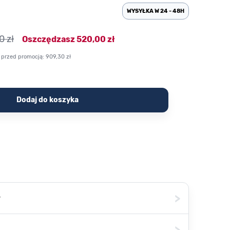
WYSYŁKA W 24 - 48H
0 zł
Oszczędzasz
520,00 zł
 przed promocją:
909,30 zł
Dodaj do koszyka
>
ł
>