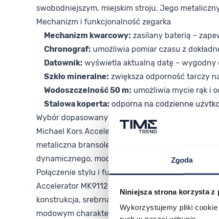
swobodniejszym, miejskim stroju. Jego metalicz
Mechanizm i funkcjonalność zegarka
Mechanizm kwarcowy:
zasilany baterią – zap
Chronograf:
umożliwia pomiar czasu z dokładno
Datownik:
wyświetla aktualną datę – wygodny d
Szkło mineralne:
zwiększa odporność tarczy n
Wodoszczelność 50 m:
umożliwia mycie rąk i 
Stalowa koperta:
odporna na codzienne użytk
Wybór dopasowany do Twojego stylu
Michael Kors Accelerator MK9112 to propozycja dla
metaliczna bransoleta pasują do szerokiego spek
dynamicznego, modowego wyrazu.
Zgoda
Połączenie stylu i funkcjonalności
Accelerator MK9112 to zegarek, który łączy luksu
Niniejsza strona korzysta z
konstrukcja, srebrna bransoleta i wyrazista tarcz
Wykorzystujemy pliki cookie 
modowym charakterem.
ruch w naszej witrynie.