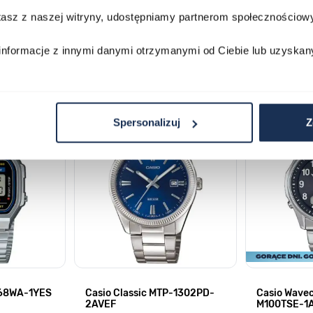
stasz z naszej witryny, udostępniamy partnerom społecznościo
informacje z innymi danymi otrzymanymi od Ciebie lub uzyskan
lawisza tabulacji. Możesz pominąć karuzelę lub przejść bezpośrednio d
Spersonalizuj
Z
168WA-1YES
Casio Classic MTP-1302PD-
Casio Wave
2AVEF
M100TSE-1