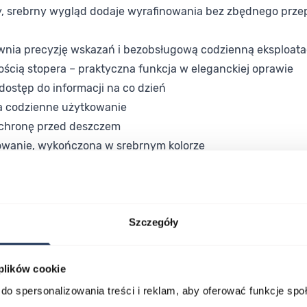
ny, srebrny wygląd dodaje wyrafinowania bez zbędnego prze
ewnia precyzję wskazań i bezobsługową codzienną eksploata
ścią stopera – praktyczna funkcja w eleganckiej oprawie
ostęp do informacji na co dzień
a codzienne użytkowanie
ochronę przed deszczem
owanie, wykończona w srebrnym kolorze
 mężczyzn, którzy traktują zegarek jako świadomie dobrany el
trum strojów – od formalnych po swobodne. Chronograf i dat
Szczegóły
sową estetykę marki Michael Kors z praktycznymi funkcjami
 plików cookie
a z chronografem tworzą całość wartą uwagi. Wybierz ten mod
do spersonalizowania treści i reklam, aby oferować funkcje sp