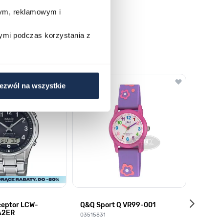
wym, reklamowym i
ymi podczas korzystania z
o nawigacji karuzeli za pomocą linka pomijającego.
ezwól na wszystkie
ceptor LCW-
Q&Q Sport Q VR99-001
Q VR
A2ER
03515831
03789