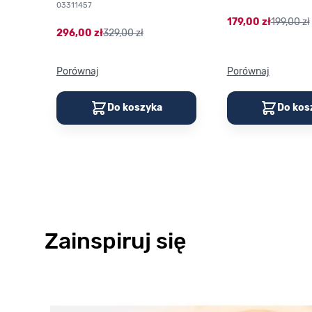
03311457
179,00 zł
199,00 zł
296,00 zł
329,00 zł
Porównaj
Porównaj
Do koszyka
Do kos
Zainspiruj się