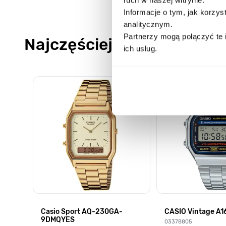
Informacje o tym, jak korzy
analitycznym.
Partnerzy mogą połączyć te 
Najczęściej kupowane
ich usług.
Poruszanie się po elementach karuzeli jest możliwe za pomocą k
Naciśnij, aby pominąć karuzelę
Naciśnij, aby przejść do nawigacji karuzeli
HD-
Casio Sport AQ-230GA-
CASIO Vintage A
9DMQYES
03378805