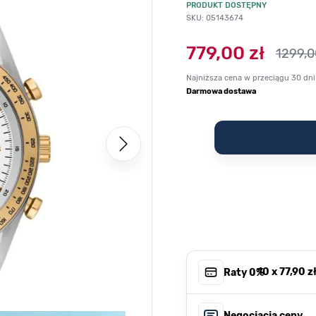
PRODUKT DOSTĘPNY
SKU: 05143674
779,00 zł
1299,0
Najniższa cena w przeciągu 30 dni
Darmowa dostawa
, 10 x
77,90 z
Raty 0%
Negocjacja ceny