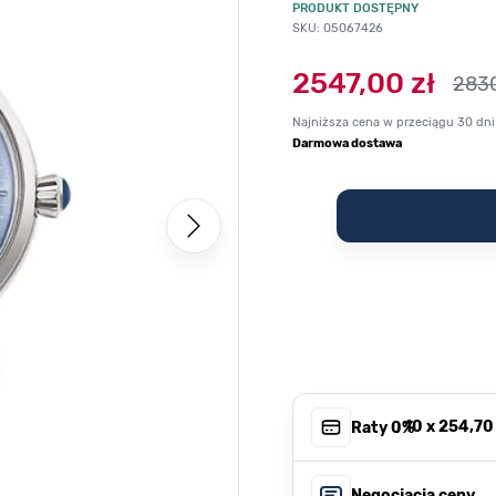
PRODUKT DOSTĘPNY
SKU: 05067426
2547,00 zł
2830
Najniższa cena w przeciągu 30 dni
Darmowa dostawa
, 10 x
254,70 
Raty 0%
Negocjacja ceny