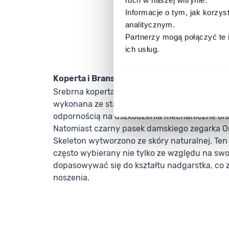
Informacje o tym, jak korzy
analitycznym.
Partnerzy mogą połączyć te 
ich usług.
Koperta i Bransoleta
Srebrna koperta tego damskiego zegarka z nie
wykonana ze stali szlachetnej 316 L, która ch
odpornością na uszkodzenia mechaniczne oraz
Natomiast czarny pasek damskiego zegarka Or
Skeleton wytworzono ze skóry naturalnej. Ten 
często wybierany nie tylko ze względu na swo
dopasowywać się do kształtu nadgarstka, co 
noszenia.