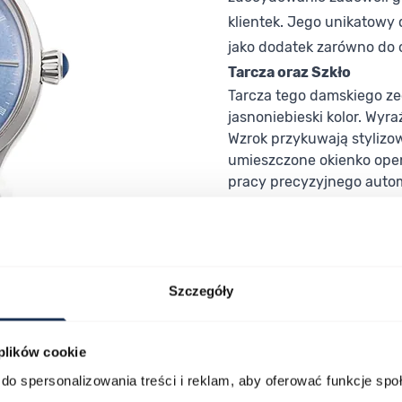
klientek. Jego unikatowy 
jako dodatek zarówno do ofi
Tarcza oraz Szkło
Tarcza tego damskiego ze
jasnoniebieski kolor. Wyr
Wzrok przykuwają stylizo
umieszczone okienko open
pracy precyzyjnego auto
wykorzystano szkło minera
elastycznością, co czyni 
szafirowe.
Szczegóły
 plików cookie
do spersonalizowania treści i reklam, aby oferować funkcje sp