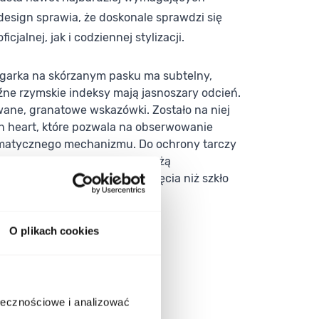
design sprawia, że doskonale sprawdzi się
cjalnej, jak i codziennej stylizacji.
garka na skórzanym pasku ma subtelny,
aźne rzymskie indeksy mają jasnoszary odcień.
wane, granatowe wskazówki. Zostało na niej
 heart, które pozwala na obserwowanie
matycznego mechanizmu. Do ochrony tarczy
lne. Materiał odznacza się dużą
go bardziej odpornym na pęknięcia niż szkło
O plikach cookies
ołecznościowe i analizować