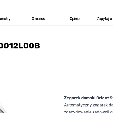
ametry
O marce
Opinie
Zapytaj o
D0012L00B
Zegarek damski Orient
Automatyczny zegarek d
zdecydowanie zadowoli g