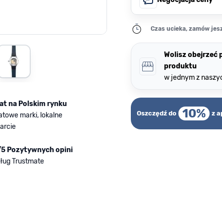
Czas ucieka, zamów jesz
rger image
View larger image
Wolisz obejrzeć
produktu
w jednym z naszy
lat na Polskim rynku
10%
Oszczędź do
z a
atowe marki, lokalne
arcie
/5 Pozytywnych opini
ług Trustmate