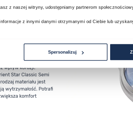
stasz z naszej witryny, udostępniamy partnerom społecznościo
informacje z innymi danymi otrzymanymi od Ciebie lub uzyskan
Spersonalizuj
Z
bieską tarczą została
arakteryzuje się niezwykłą
 wpływ korozji.
ient Star Classic Semi
rodzaj materiału jest
ją wytrzymałość. Potrafi
zwiększa komfort