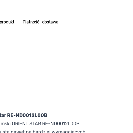
 produkt
Płatność i dostawa
 Star RE-ND0012L00B
amski ORIENT STAR RE-ND0012L00B
usta nawet najbardziej wymagających