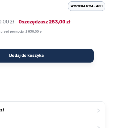
WYSYŁKA W 24 - 48H
,00 zł
Oszczędzasz
283,00 zł
 przed promocją:
2 830,00 zł
Dodaj do koszyka
>
zł
>