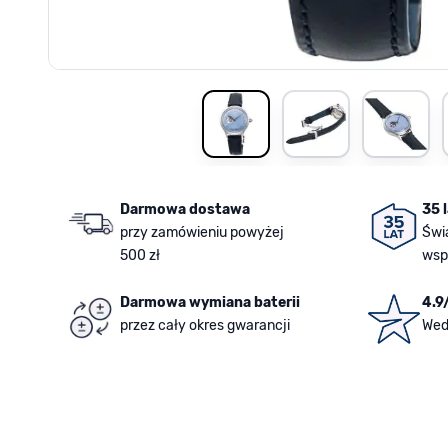
View larger image
View larger image
View la
Darmowa dostawa
35 
przy zamówieniu powyżej
Świ
500 zł
wsp
Darmowa wymiana baterii
4.9
przez cały okres gwarancji
Wed