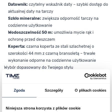
Datownik:
czytelny wskaźnik daty – szybki dostęp do
aktualnej daty na tarczy
Szkło mineralne:
zwiększa odporność tarczy na
codzienne użytkowanie
Wodoszczelność 50 m:
umożliwia mycie rąk i
ochronę przed deszczem
Koperta:
czarna koperta ze stali szlachetnej o
szerokości 44 mm z czarną bransoletą – trwałe
wykonanie odporne na codzienne użytkowanie
Wybór dopasowany do Twojego stylu
Police Soul sprawdzi się jako zegarek do sportowego
stroju, jak i do bardziej swobodnych, miejskich
zestawień. Czarny chronograf to model dla tych, którzy
Zgoda
Szczegóły
O plikach cookies
chcą, by zegarek był zauważalny i oryginalny.
Bransoleta w czarnym kolorze tworzy z kopertą spójny
Niniejsza strona korzysta z plików cookie
design, który wyróżnia całą stylizację.