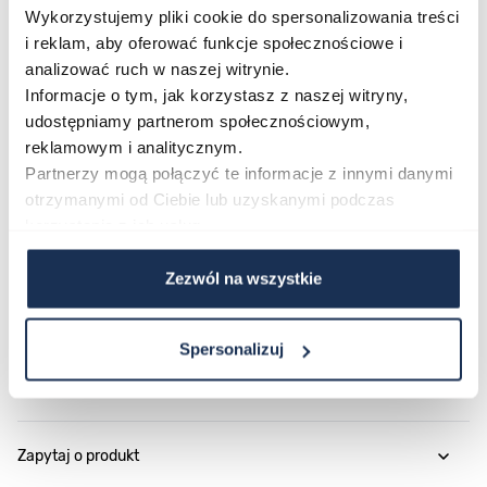
Wykorzystujemy pliki cookie do spersonalizowania treści
Połączenie stylu i funkcjonalności
i reklam, aby oferować funkcje społecznościowe i
Police Soul PL.PEWGK0053902-SET to zegarek, który
analizować ruch w naszej witrynie.
łączy nowoczesny design z praktycznymi funkcjami
Informacje o tym, jak korzystasz z naszej witryny,
chronografu i datownika. Wyrazista kolorystyka i
udostępniamy partnerom społecznościowym,
solidne wykonanie czynią z niego oryginalny wybór dla
reklamowym i analitycznym.
mężczyzn stawiających na miejski styl z charakterem.
Partnerzy mogą połączyć te informacje z innymi danymi
otrzymanymi od Ciebie lub uzyskanymi podczas
korzystania z ich usług.
Parametry
Zezwól na wszystkie
O marce
Spersonalizuj
Opinie
Zapytaj o produkt