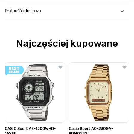
Płatność i dostawa
Najczęściej kupowane
Poruszanie się po elementach karuzeli jest możliwe za pomocą klawis
Naciśnij, aby pominąć karuzelę
Naciśnij, aby przejść do nawigacji karuzeli
CASIO Sport AE-1200WHD-
Casio Sport AQ-230GA-
1AVEF
9DMQYES