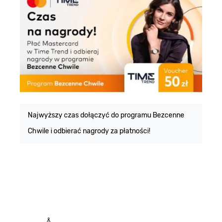
E
m
Najwyższy czas dołączyć do programu Bezcenne
Chwile i odbierać nagrody za płatności!