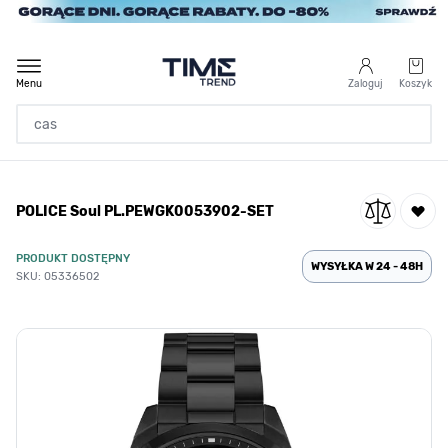
Przejdź do treści
Menu
Zaloguj
Koszyk
Strona Główna
POLICE Soul PL.PEWGK0053902-SET
/
POLICE Soul PL.PEWGK0053902-SET
PRODUKT DOSTĘPNY
WYSYŁKA W 24 - 48H
SKU: 05336502