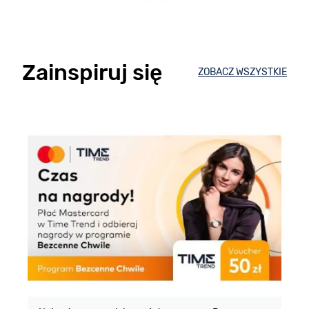
Zainspiruj się
ZOBACZ WSZYSTKIE
E
m