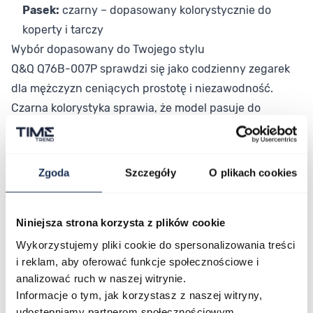
Pasek:
czarny – dopasowany kolorystycznie do
koperty i tarczy
Wybór dopasowany do Twojego stylu
Q&Q Q76B-007P sprawdzi się jako codzienny zegarek
dla mężczyzn ceniących prostotę i niezawodność.
Czarna kolorystyka sprawia, że model pasuje do
różnych stylizacji – od swobodnych po bardziej
eleganckie. To zegarek do regularnego noszenia bez
potrzeby szczególnej obsługi.
Zgoda
Szczegóły
O plikach cookies
Połączenie stylu i funkcjonalności
Q&Q Q76B-007P łączy minimalistyczny design z
Niniejsza strona korzysta z plików cookie
codzienną funkcjonalnością w bardzo dostępnej cenie.
Jeśli szukasz solidnego zegarka do regularnego
Wykorzystujemy pliki cookie do spersonalizowania treści
i reklam, aby oferować funkcje społecznościowe i
noszenia, ten model spełni te oczekiwania.
analizować ruch w naszej witrynie.
Informacje o tym, jak korzystasz z naszej witryny,
Parametry
udostępniamy partnerom społecznościowym,