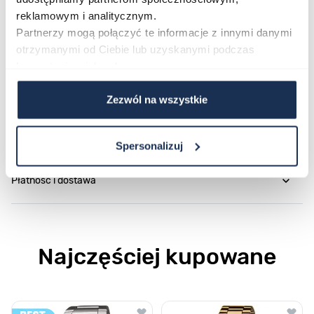
reklamowym i analitycznym.
Partnerzy mogą połączyć te informacje z innymi danymi
O marce
otrzymanymi od Ciebie lub uzyskanymi podczas
korzystania z ich usług.
Opinie
Zezwól na wszystkie
Zapytaj o produkt
Spersonalizuj
Płatność i dostawa
Najczęściej kupowane
Poruszanie się po elementach karuzeli jest możliwe za pomocą klawis
Naciśnij, aby pominąć karuzelę
Naciśnij, aby przejść do nawigacji karuzeli