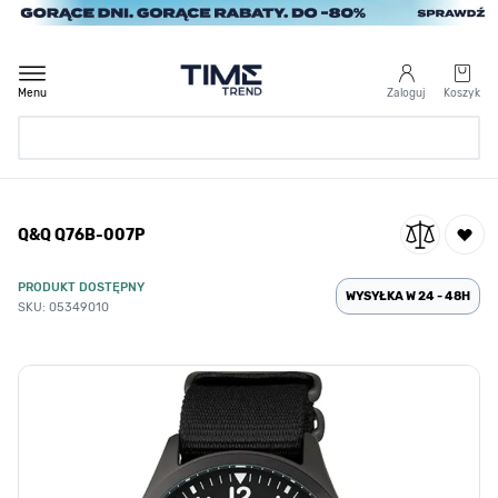
Przejdź do treści
Menu
Zaloguj
Koszyk
Strona Główna
Q&Q Q76B-007P
/
Q&Q Q76B-007P
PRODUKT DOSTĘPNY
WYSYŁKA W 24 - 48H
SKU: 05349010