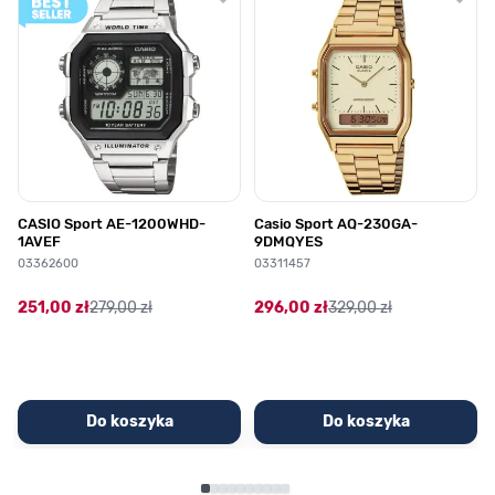
CASIO Sport AE-1200WHD-
Casio Sport AQ-230GA-
1AVEF
9DMQYES
03362600
03311457
251,00 zł
279,00 zł
296,00 zł
329,00 zł
Do koszyka
Do koszyka