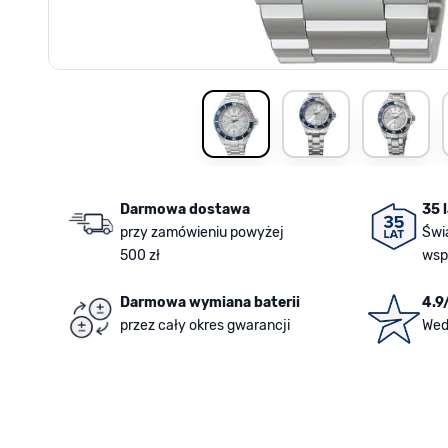
View larger image
View larger image
View la
Darmowa dostawa
35 
przy zamówieniu powyżej
Świ
500 zł
wsp
Darmowa wymiana baterii
4.9
przez cały okres gwarancji
Wed