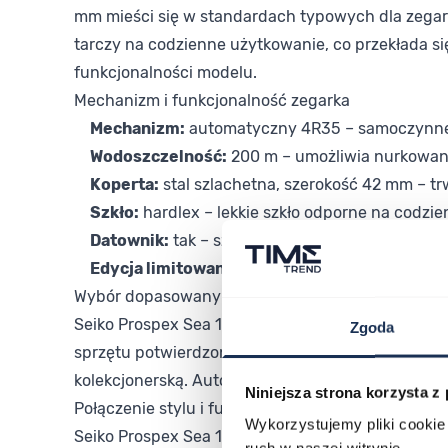
mm mieści się w standardach typowych dla zegar
tarczy na codzienne użytkowanie, co przekłada s
funkcjonalności modelu.
Mechanizm i funkcjonalność zegarka
Mechanizm:
automatyczny 4R35 – samoczynne n
Wodoszczelność:
200 m – umożliwia nurkowanie
Koperta:
stal szlachetna, szerokość 42 mm – t
Szkło:
hardlex – lekkie szkło odporne na codzi
Datownik:
tak – szybki odczyt daty bez koniec
Edycja limitowana:
145th Anniversary – model k
Wybór dopasowany do Twojego stylu
Seiko Prospex Sea 145th Anniversary HBB001K1 je
Zgoda
sprzętu potwierdzonej niezawodności. Limitowany 
kolekcjonerską. Automatyczny mechanizm 4R35 gwa
Niniejsza strona korzysta z
Połączenie stylu i funkcjonalności
Wykorzystujemy pliki cookie 
Seiko Prospex Sea 145th Anniversary Limited E
ruch w naszej witrynie.