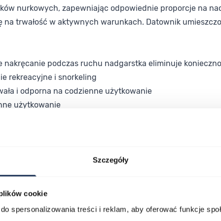
ków nurkowych, zapewniając odpowiednie proporcje na nad
ię na trwałość w aktywnych warunkach. Datownik umieszczo
akręcanie podczas ruchu nadgarstka eliminuje konieczno
 rekreacyjne i snorkeling
rwała i odporna na codzienne użytkowanie
enne użytkowanie
zności dodatkowych funkcji
olekcjonerski potwierdzający historię i doświadczenie Seik
st propozycją dla osób aktywnie uprawiających snorkeling 
Szczegóły
charakter edycji sprawia, że zegarek łączy specjalistyczną
rantuje precyzję działania bez konieczności stałej obsług
 plików cookie
do spersonalizowania treści i reklam, aby oferować funkcje sp
dition HBB001K1 to zegarek zbudowany wokół konkretnych w