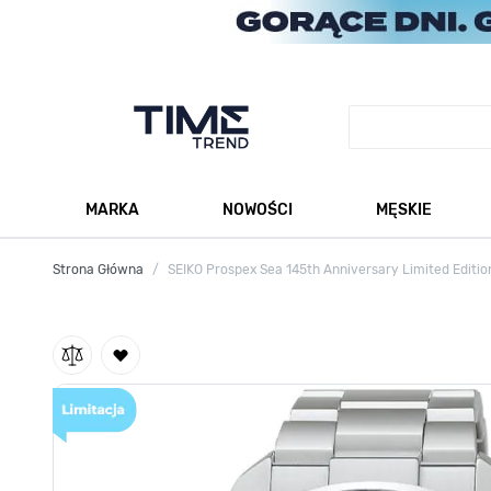
Przejdź do treści
MARKA
NOWOŚCI
MĘSKIE
Pokaż podmenu dla kategorii Marka
Po
Strona Główna
/
SEIKO Prospex Sea 145th Anniversary Limited Editi