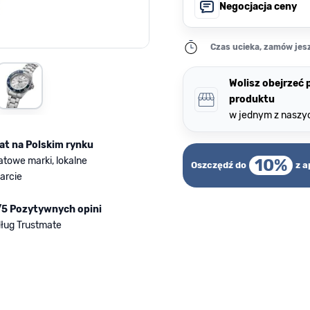
Negocjacja ceny
Czas ucieka, zamów jesz
rger image
View larger image
Wolisz obejrzeć
produktu
w jednym z naszy
lat na Polskim rynku
atowe marki, lokalne
10%
Oszczędź do
z a
arcie
/5 Pozytywnych opini
ług Trustmate