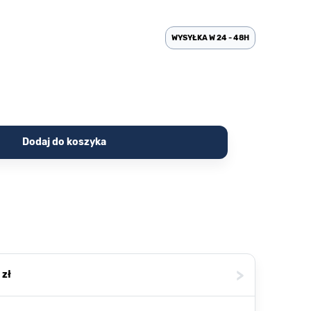
WYSYŁKA W 24 - 48H
Dodaj do koszyka
>
 zł