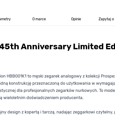
ametry
O marce
Opinie
Zapytaj o
45th Anniversary Limited E
ion HBB001K1 to męski zegarek analogowy z kolekcji Prospex,
lidną konstrukcję przeznaczoną do użytkowania w wymagaj
rystycznej dla profesjonalnych zegarków nurkowych. To mo
ną wieloletnim doświadczeniem producenta.
ójny design z kopertą i tarczą, nadając zeggarkowi czytelny,