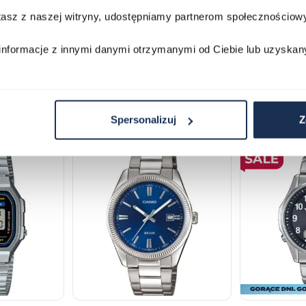
 stalowej. Zapraszamy do kontaktu z naszymi specjalistam
stasz z naszej witryny, udostępniamy partnerom społecznościo
informacje z innymi danymi otrzymanymi od Ciebie lub uzyskan
Spersonalizuj
Z
lawisza tabulacji. Możesz pominąć karuzelę lub przejść bezpośrednio d