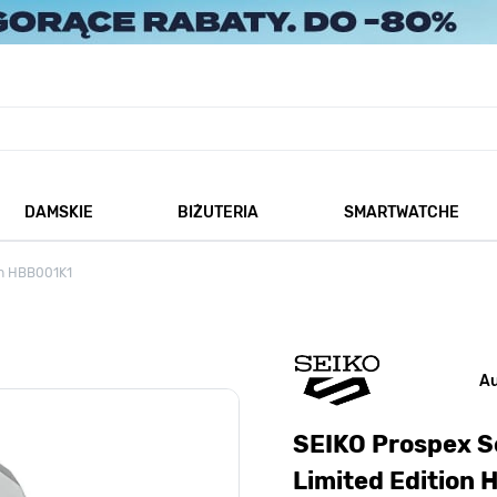
DAMSKIE
BIŻUTERIA
SMARTWATCHE
każ podmenu dla kategorii Męskie
Pokaż podmenu dla kategorii Damskie
Pokaż podmenu dla kategorii
on HBB001K1
A
SEIKO Prospex S
Limited Edition