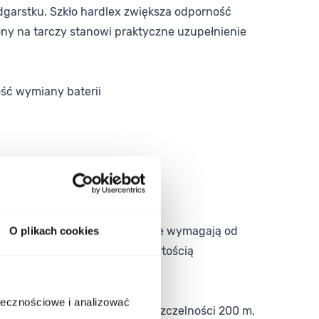
garstku. Szkło hardlex zwiększa odporność
ny na tarczy stanowi praktyczne uzupełnienie
ść wymiany baterii
o
i nurkowanie rekreacyjne, które wymagają od
O plikach cookies
 funkcjonalność z unikalną wartością
i.
ołecznościowe i analizować
ymagań technicznych – wodoszczelności 200 m,