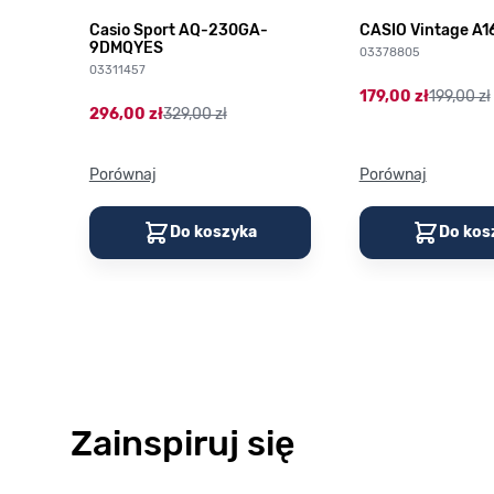
HD-
Casio Sport AQ-230GA-
CASIO Vintage A
9DMQYES
03378805
03311457
179,00 zł
199,00 zł
296,00 zł
329,00 zł
Porównaj
Porównaj
Do koszyka
Do kos
Zainspiruj się