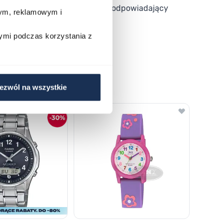
i, którzy pomogą dobrać model odpowiadający
wym, reklamowym i
ymi podczas korzystania z
ezwól na wszystkie
o nawigacji karuzeli za pomocą linka pomijającego.