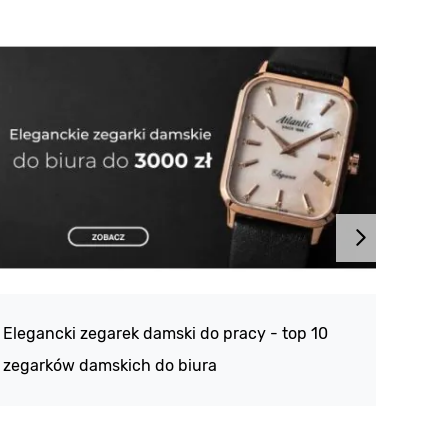
Atlan
188 -
Elegancki zegarek damski do pracy - top 10
kolek
zegarków damskich do biura