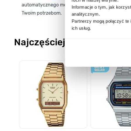
automatycznego mechanizmu i trwałej konstrukcji
Informacje o tym, jak korzy
Twoim potrzebom.
analitycznym.
Partnerzy mogą połączyć te 
ich usług.
Najczęściej kupowane
Poruszanie się po elementach karuzeli jest możliwe za pomocą k
Naciśnij, aby pominąć karuzelę
Naciśnij, aby przejść do nawigacji karuzeli