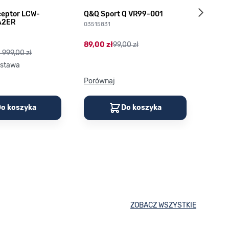
ceptor LCW-
Q&Q Sport Q VR99-001
Q VR
A2ER
03515831
03789
89,00 zł
99,00 zł
113,0
1 999,00 zł
stawa
Porównaj
Porów
o koszyka
Do koszyka
ZOBACZ WSZYSTKIE