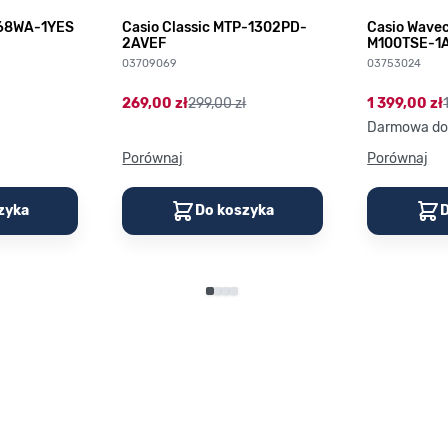
168WA-1YES
Casio Classic MTP-1302PD-
Casio Wave
2AVEF
M100TSE-1
03709069
03753024
269,00 zł
299,00 zł
1 399,00 zł
Darmowa do
Porównaj
Porównaj
zyka
Do koszyka
D