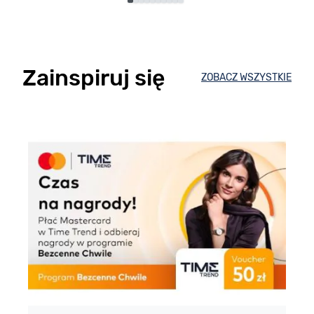
Zainspiruj się
ZOBACZ WSZYSTKIE
E
m