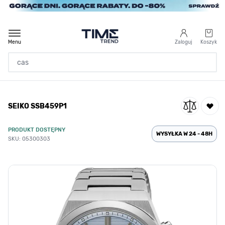
Przejdź do treści
Menu
Zaloguj
Koszyk
Strona Główna
SEIKO SSB459P1
/
SEIKO SSB459P1
PRODUKT DOSTĘPNY
WYSYŁKA W 24 - 48H
SKU: 05300303