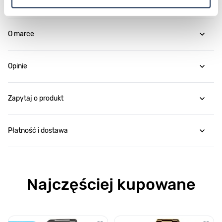
Parametry
O marce
Opinie
Zapytaj o produkt
Płatność i dostawa
Najczęściej kupowane
Poruszanie się po elementach karuzeli jest możliwe za pomocą klawis
Naciśnij, aby pominąć karuzelę
Naciśnij, aby przejść do nawigacji karuzeli