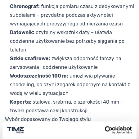
Chronograf:
funkcja pomiaru czasu z dedykowanymi
subdialami – przydatna podczas aktywności
wymagających precyzyjnego odmierzania czasu
Datownik:
czytelny wskaźnik daty – ułatwia
codzienne użytkowanie bez potrzeby sięgania po
telefon
Szkło szafirowe:
zwiększa odporność tarczy na
zarysowania i codzienne użytkowanie
Wodoszczelność 100 m:
umożliwia pływanie i
snorkeling, co czyni zegarek odpornym na kontakt z
wodą w wielu sytuacjach
Koperta:
stalowa, srebrna, o szerokości 40 mm –
trwała podstawa całej konstrukcji
Wybór dopasowany do Twojego stylu
Seiko SSB459P1 kierowany jest do mężczyzn, którzy
oczekują od zegarka sprawdzonej technologii i