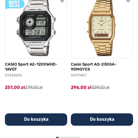
CASIO Sport AE-1200WHD-
Casio Sport AQ-230GA-
1AVEF
9DMQYES
03362600
03311457
251,00 zł
279,00 zł
296,00 zł
329,00 zł
Do koszyka
Do koszyka