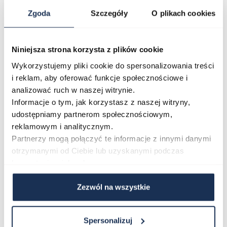
konkretnych funkcji, a nie jedynie ozdobnego dodatku.
Zgoda
Szczegóły
O plikach cookies
Niebieska tarcza z chronografem sygnalizuje
zainteresowanie funkcjonalnością, natomiast stalowa
Niniejsza strona korzysta z plików cookie
bransoleta zapewnia trwałość w długotrwałym
Wykorzystujemy pliki cookie do spersonalizowania treści
użytkowaniu. Model wpisuje się w filozofię Seiko –
i reklam, aby oferować funkcje społecznościowe i
zegarek powinien służyć precyzją i niezawodnością
analizować ruch w naszej witrynie.
każdego dnia.
Informacje o tym, jak korzystasz z naszej witryny,
Połączenie stylu i funkcjonalności
udostępniamy partnerom społecznościowym,
Seiko SSB459P1 to zegarek, w którym japońska jakość
reklamowym i analitycznym.
wykonania spotyka się z praktycznym zestawem
Partnerzy mogą połączyć te informacje z innymi danymi
otrzymanymi od Ciebie lub uzyskanymi podczas
funkcji – chronografem, datownikiem i szkłem
korzystania z ich usług.
szafirowym. Jeśli szukasz modelu łączącego klasyczny
design ze sprawdzoną technologią kwarcową, ten
Zezwól na wszystkie
zegarek będzie trafnym wyborem.
Spersonalizuj